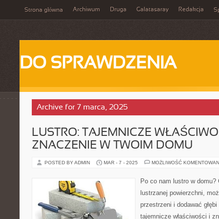
Archiwum
Druga
Galatasaray
Redakcja
Strona główna
Sp
DO SPRAWDZENIA
Archive for 7 marca, 2025
LUSTRO: TAJEMNICZE WŁAŚCIWOŚ
ZNACZENIE W TWOIM DOMU
POSTED BY ADMIN
MAR - 7 - 2025
MOŻLIWOŚĆ KOMENTOWAN
Po co nam lustro w domu? O
lustrzanej powierzchni, mo
przestrzeni i dodawać głęb
tajemnicze właściwości i z