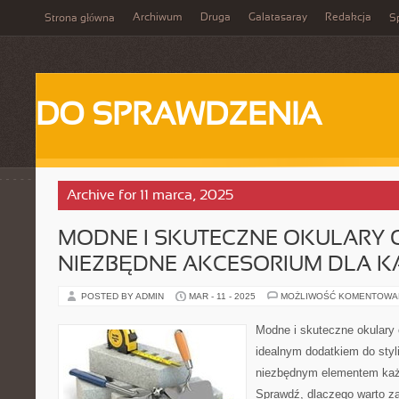
Archiwum
Druga
Galatasaray
Redakcja
Strona główna
Sp
DO SPRAWDZENIA
Archive for 11 marca, 2025
MODNE I SKUTECZNE OKULARY 
NIEZBĘDNE AKCESORIUM DLA K
POSTED BY ADMIN
MAR - 11 - 2025
MOŻLIWOŚĆ KOMENTOWA
Modne i skuteczne okulary 
idealnym dodatkiem do styl
niezbędnym elementem każ
Sprawdź, dlaczego warto z