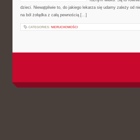
dzieci. Niewątpliwie to, do jakiego lekarza się udamy zależy od 
na ból żołądka z całą pewnością […]
CATEGORIES:
NIERUCHOMOŚCI