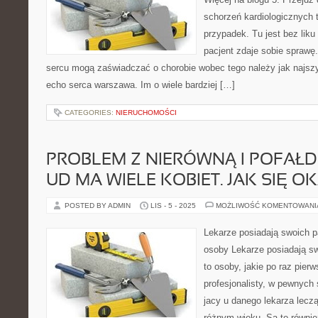
schorzeń kardiologicznych 
przypadek. Tu jest bez liku
pacjent zdaje sobie sprawę.
sercu mogą zaświadczać o chorobie wobec tego należy jak najszy
echo serca warszawa. Im o wiele bardziej […]
CATEGORIES:
NIERUCHOMOŚCI
PROBLEM Z NIERÓWNĄ I POFAŁ
UD MA WIELE KOBIET. JAK SIĘ O
POSTED BY ADMIN
LIS - 5 - 2025
MOŻLIWOŚĆ KOMENTOWAN
Lekarze posiadają swoich p
osoby Lekarze posiadają s
to osoby, jakie po raz pier
profesjonalisty, w pewnych s
jacy u danego lekarza leczą
różnym wieku. Są to również