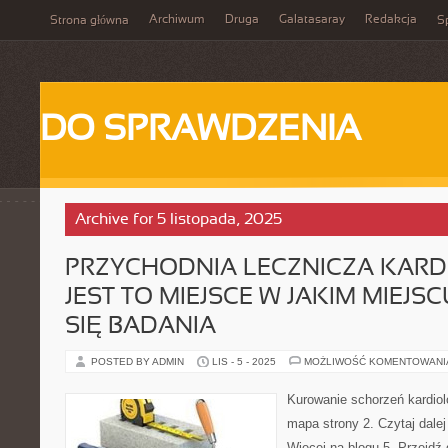
Archiwum
Druga
Galatasaray
Redakcja
Strona główna
Sp
DO SPRAWDZENIA
Archive for 5 listopada, 2025
PRZYCHODNIA LECZNICZA KARD
JEST TO MIEJSCE W JAKIM MIEJ
SIĘ BADANIA
POSTED BY ADMIN
LIS - 5 - 2025
MOŻLIWOŚĆ KOMENTOWAN
Kurowanie schorzeń kardiol
mapa strony 2. Czytaj dalej
Więcej na blogu 5. Przejdź