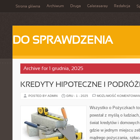
Archiwum
Druga
Galatasaray
Redakcja
Strona główna
Sp
DO SPRAWDZENIA
Archive for 1 grudnia, 2025
KREDYTY HIPOTECZNE I PODRÓŻE
POSTED BY ADMIN
GRU - 1 - 2025
MOŻLIWOŚĆ KOMENTOWAN
Wszystko o Pożyczkach to s
powstał z myślą o ludziach,
świat kredytów i domowych 
gdzie w jednym miejscu ze
mądrego pożyczania, spłac