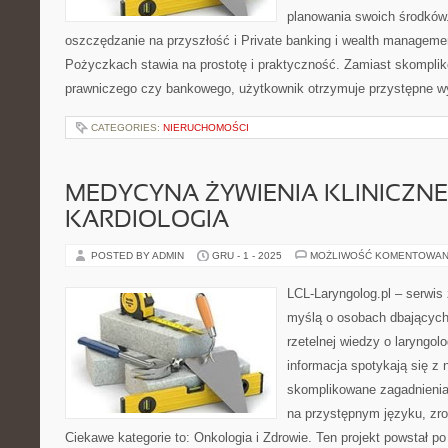
planowania swoich środków
oszczędzanie na przyszłość i Private banking i wealth manageme
Pożyczkach stawia na prostotę i praktyczność. Zamiast skompli
prawniczego czy bankowego, użytkownik otrzymuje przystępne wy
CATEGORIES:
NIERUCHOMOŚCI
MEDYCYNA ŻYWIENIA KLINICZNE
KARDIOLOGIA
POSTED BY ADMIN
GRU - 1 - 2025
MOŻLIWOŚĆ KOMENTOWAN
LCL-Laryngolog.pl – serwis
myślą o osobach dbających 
rzetelnej wiedzy o laryngol
informacja spotykają się 
skomplikowane zagadnieni
na przystępnym języku, zr
Ciekawe kategorie to: Onkologia i Zdrowie. Ten projekt powstał p