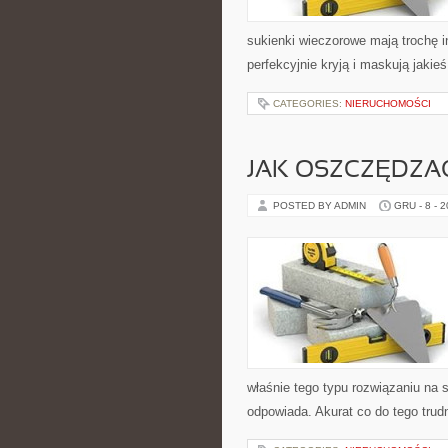
sukienki wieczorowe mają trochę in
perfekcyjnie kryją i maskują jakie
CATEGORIES:
NIERUCHOMOŚCI
JAK OSZCZĘDZAĆ
POSTED BY ADMIN
GRU - 8 - 
właśnie tego typu rozwiązaniu na 
odpowiada. Akurat co do tego trud