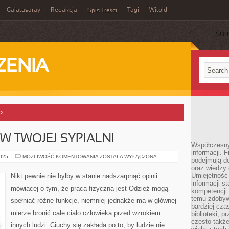
Galatasaray
Redakcja
Tagi
Witold
Spis Treści
SUB
ZENIA
5
W TWOJEJ SYPIALNI
Współczesny 
informacji. 
PIĘKNA
2025
MOŻLIWOŚĆ KOMENTOWANIA
ZOSTAŁA WYŁĄCZONA
podejmują de
POŚCIEL
oraz wiedzy 
W
TWOJEJ
Umiejętność 
Nikt pewnie nie byłby w stanie nadszarpnąć opinii
SYPIALNI
informacji s
mówiącej o tym, że praca fizyczna jest Odzież mogą
kompetencji 
temu zdobyw
spełniać różne funkcje, niemniej jednakże ma w głównej
bardziej cz
mierze bronić całe ciało człowieka przed wzrokiem
biblioteki, 
często także
innych ludzi. Ciuchy się zakłada po to, by ludzie nie