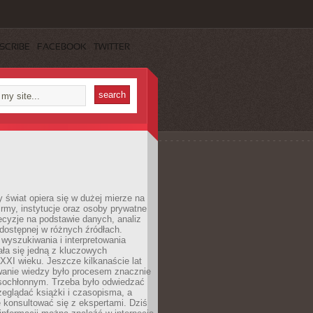
SCRIBE
FACEBOOK
TWITTER
świat opiera się w dużej mierze na
Firmy, instytucje oraz osoby prywatne
cyzje na podstawie danych, analiz
dostępnej w różnych źródłach.
wyszukiwania i interpretowania
tała się jedną z kluczowych
XXI wieku. Jeszcze kilkanaście lat
anie wiedzy było procesem znacznie
asochłonnym. Trzeba było odwiedzać
przeglądać książki i czasopisma, a
 konsultować się z ekspertami. Dziś