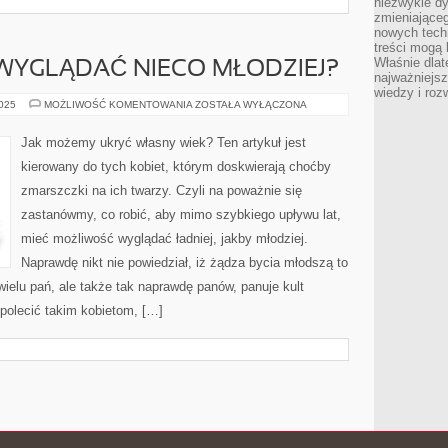
niezwykle d
zmieniająceg
nowych tech
treści mogą 
Właśnie dlat
 WYGLĄDAĆ NIECO MŁODZIEJ?
najważniejs
wiedzy i roz
CO
2025
MOŻLIWOŚĆ KOMENTOWANIA
ZOSTAŁA WYŁĄCZONA
ZROBIĆ,
ABY
WYGLĄDAĆ
Jak możemy ukryć własny wiek? Ten artykuł jest
NIECO
MŁODZIEJ?
kierowany do tych kobiet, którym doskwierają choćby
zmarszczki na ich twarzy. Czyli na poważnie się
zastanówmy, co robić, aby mimo szybkiego upływu lat,
mieć możliwość wyglądać ładniej, jakby młodziej.
Naprawdę nikt nie powiedział, iż żądza bycia młodszą to
wielu pań, ale także tak naprawdę panów, panuje kult
 polecić takim kobietom, […]