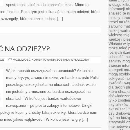
wiele z tych
w ciągu kil
spostrzegali jakiś niedoskonałości ciała. Mimo to
informacji n
ne funkcje. Poza tym jest kilkanaście takich odcieni, które
znaleźć te n
miliony stron
ś szczegóły, które niemniej jednak […]
treści na ró
zarówno mater
niskiej wart
większą rolę
wiedzę i pre
Właśnie w t
może mieć
p
 NA ODZIEŻY?
różnych dzie
odnaleźć int
JAK
2025
MOŻLIWOŚĆ KOMENTOWANIA
ZOSTAŁA WYŁĄCZONA
serwisy mogą
OSZCZĘDZAĆ
świecie info
NA
ODZIEŻY?
kategorii or
W jaki sposób oszczędzać na ubraniach? Aktualnie
mogą szybko
mamy kryzys, a więc nie dziwi, że bardzo często Polki
odkrywać no
zwrócić uwag
poszukują oszczędności na ubraniach. Jednak wcale
dla takich p
nie jesteśmy zmuszone za bardzo oszczędzać na
które chcą d
doświadczeni
ubraniach. W końcu jest bardzo wartościowe
tylko źródłem
czytelników.
rozwiązanie – po prostu zakupy internetowe. Dzięki
aktualizacji
spokojnie kupimy choćby taką sukienkę, która bardzo nam
czy drukowa
być na bieżą
no mieć jakieś wątpliwości. W końcu jeżeli w grę […]
statystyki c
internetowe