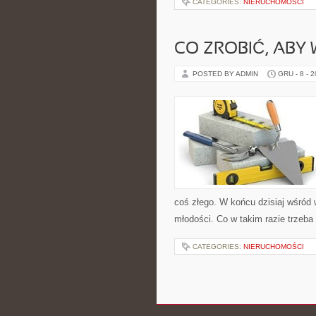
CATEGORIES:
NIERUCHOMOŚCI
CO ZROBIĆ, ABY
POSTED BY ADMIN
GRU - 8 - 
coś złego. W końcu dzisiaj wśród 
młodości. Co w takim razie trzeba
CATEGORIES:
NIERUCHOMOŚCI