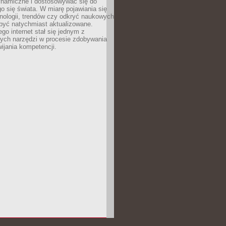
ynamiczne i dostosowywać się do
o się świata. W miarę pojawiania się
nologii, trendów czy odkryć naukowych
być natychmiast aktualizowane.
ego internet stał się jednym z
zych narzędzi w procesie zdobywania
wijania kompetencji.