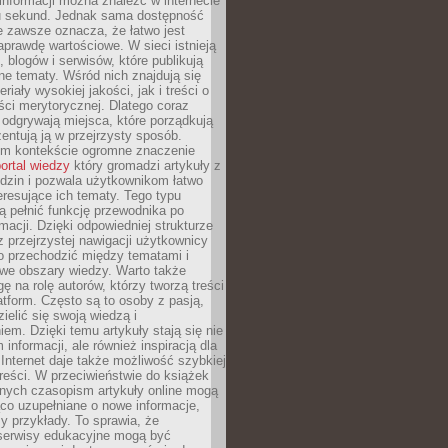
 informacji można znaleźć w internecie
ku sekund. Jednak sama dostępność
ie zawsze oznacza, że łatwo jest
aprawdę wartościowe. W sieci istnieją
, blogów i serwisów, które publikują
żne tematy. Wśród nich znajdują się
iały wysokiej jakości, jak i treści o
ości merytorycznej. Dlatego coraz
 odgrywają miejsca, które porządkują
zentują ją w przejrzysty sposób.
ym kontekście ogromne znaczenie
ortal wiedzy
który gromadzi artykuły z
dzin i pozwala użytkownikom łatwo
eresujące ich tematy. Tego typu
 pełnić funkcję przewodnika po
rmacji. Dzięki odpowiedniej strukturze
az przejrzystej nawigacji użytkownicy
 przechodzić między tematami i
we obszary wiedzy. Warto także
ę na rolę autorów, którzy tworzą treści
latform. Często są to osoby z pasją,
zielić się swoją wiedzą i
em. Dzięki temu artykuły stają się nie
 informacji, ale również inspiracją dla
 Internet daje także możliwość szybkiej
 treści. W przeciwieństwie do książek
nych czasopism artykuły online mogą
co uzupełniane o nowe informacje,
zy przykłady. To sprawia, że
 serwisy edukacyjne mogą być