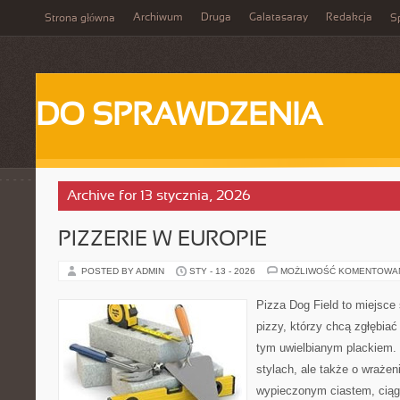
Archiwum
Druga
Galatasaray
Redakcja
Strona główna
Sp
DO SPRAWDZENIA
Archive for 13 stycznia, 2026
PIZZERIE W EUROPIE
POSTED BY ADMIN
STY - 13 - 2026
MOŻLIWOŚĆ KOMENTOWA
Pizza Dog Field to miejsce
pizzy, którzy chcą zgłębiać
tym uwielbianym plackiem. 
stylach, ale także o wrażen
wypieczonym ciastem, ciąg