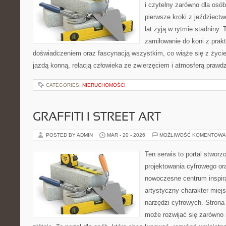
i czytelny zarówno dla osób
pierwsze kroki z jeździectwe
lat żyją w rytmie stadniny. 
zamiłowanie do koni z pra
doświadczeniem oraz fascynacją wszystkim, co wiąże się z życie
jazdą konną, relacją człowieka ze zwierzęciem i atmosferą prawdz
CATEGORIES:
NIERUCHOMOŚCI
GRAFFITI I STREET ART
POSTED BY ADMIN
MAR - 20 - 2026
MOŻLIWOŚĆ KOMENTOWA
Ten serwis to portal stworzo
projektowania cyfrowego ora
nowoczesne centrum inspira
artystyczny charakter miejs
narzędzi cyfrowych. Stron
może rozwijać się zarówno 