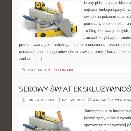
Drarry.pl to miejsce, które
najlepiej funkcjonujących w
świadome jedzenie oraz ak
pomocą w codzienności, a
To blog kierowany do tych,
zamiast krzykliwych trendów.
przedstawiana jako restrykcja, lecz jako codzienna troska o siebi
oznaczać publicznego udowadniania swojej formy. Drarry.pl pokaz
zadbać o […]
CATEGORIES:
NIERUCHOMOŚCI
SEROWY ŚWIAT EKSKLUZYWNOŚ
POSTED BY ADMIN
MAR - 24 - 2026
MOŻLIWOŚĆ KOMENTOWA
Jamonprive.pl to internetow
jakość spotyka się z wyraf
spożywcze z najwyższej pół