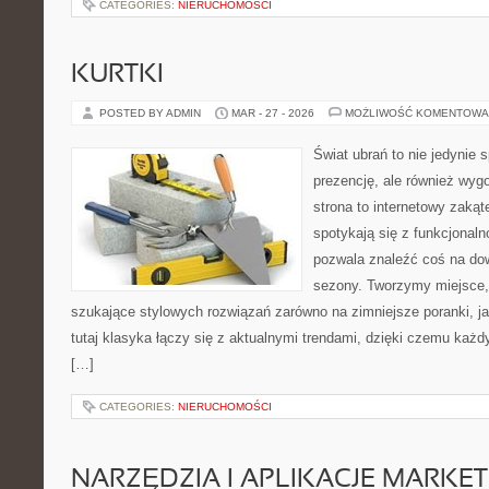
CATEGORIES:
NIERUCHOMOŚCI
KURTKI
POSTED BY ADMIN
MAR - 27 - 2026
MOŻLIWOŚĆ KOMENTOWA
Świat ubrań to nie jedynie 
prezencję, ale również wyg
strona to internetowy zakąt
spotykają się z funkcjonaln
pozwala znaleźć coś na dow
sezony. Tworzymy miejsce, 
szukające stylowych rozwiązań zarówno na zimniejsze poranki, jak
tutaj klasyka łączy się z aktualnymi trendami, dzięki czemu każd
[…]
CATEGORIES:
NIERUCHOMOŚCI
NARZĘDZIA I APLIKACJE MARKE