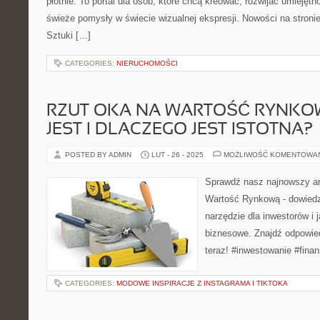
płótnie. To portal dla osób, które chcą kreować, rozwijać umiejęt
świeże pomysły w świecie wizualnej ekspresji. Nowości na stroni
Sztuki […]
CATEGORIES:
NIERUCHOMOŚCI
RZUT OKA NA WARTOŚĆ RYNKOW
JEST I DLACZEGO JEST ISTOTNA?
POSTED BY ADMIN
LUT - 26 - 2025
MOŻLIWOŚĆ KOMENTOWA
Sprawdź nasz najnowszy ar
Wartość Rynkową - dowiedz 
narzędzie dla inwestorów i 
biznesowe. Znajdź odpowied
teraz! #inwestowanie #fina
CATEGORIES:
MODOWE INSPIRACJE Z INSTAGRAMA I TIKTOKA