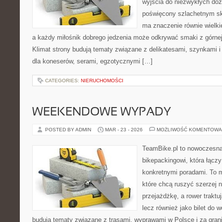
wyjścia do niezwykłych do
poświęcony szlachetnym sk
ma znaczenie równie wielki
a każdy miłośnik dobrego jedzenia może odkrywać smaki z górnej 
Klimat strony budują tematy związane z delikatesami, szynkami 
dla koneserów, serami, egzotycznymi […]
CATEGORIES:
NIERUCHOMOŚCI
WEEKENDOWE WYPADY
POSTED BY ADMIN
MAR - 23 - 2026
MOŻLIWOŚĆ KOMENTOWA
TeamBike.pl to nowoczesna
bikepackingowi, która łączy
konkretnymi poradami. To m
które chcą ruszyć szerzej n
przejażdżkę, a rower traktuj
lecz również jako bilet do 
budują tematy związane z trasami, wyprawami w Polsce i za gran