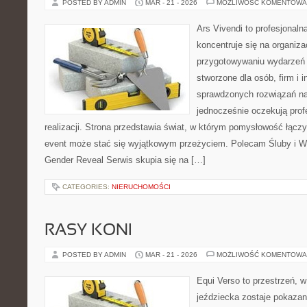
POSTED BY ADMIN
MAR - 21 - 2026
MOŻLIWOŚĆ KOMENTOWA
Ars Vivendi to profesjonalna
koncentruje się na organiza
przygotowywaniu wydarzeń 
stworzone dla osób, firm i i
sprawdzonych rozwiązań na 
jednocześnie oczekują prof
realizacji. Strona przedstawia świat, w którym pomysłowość łączy
event może stać się wyjątkowym przeżyciem. Polecam Śluby i W
Gender Reveal Serwis skupia się na […]
CATEGORIES:
NIERUCHOMOŚCI
RASY KONI
POSTED BY ADMIN
MAR - 21 - 2026
MOŻLIWOŚĆ KOMENTOWA
Equi Verso to przestrzeń, 
jeździecka zostaje pokazan