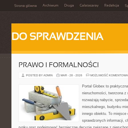
Archiwum
Druga
Galatasaray
Redakcja
Strona główna
Sp
DO SPRAWDZENIA
PRAWO I FORMALNOŚCI
POSTED BY ADMIN
MAR - 28 - 2026
MOŻLIWOŚĆ KOMENTOWA
Portal Globex to praktyczn
nieruchomości, tworzona z 
rozważają nabycie, sprzedaż
mieszkalnego, budynku mies
innego obiektu. To miejsce 
sprawdzonych informacji, ch
rynku oraz podejmować bezpieczne decyzje związane z nieruchom