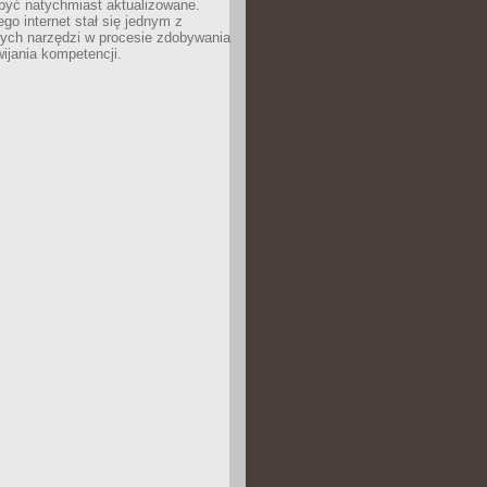
być natychmiast aktualizowane.
ego internet stał się jednym z
zych narzędzi w procesie zdobywania
wijania kompetencji.