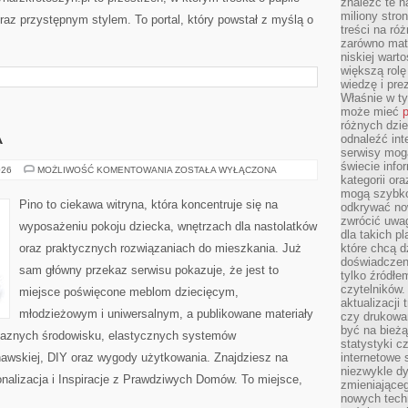
znaleźć te n
miliony stron
raz przystępnym stylem. To portal, który powstał z myślą o
treści na ró
zarówno mater
niskiej wart
większą rolę
wiedzę i pre
Właśnie w t
może mieć
p
różnych dzie
A
odnaleźć int
serwisy mogą
świecie info
POKÓJ
026
MOŻLIWOŚĆ KOMENTOWANIA
ZOSTAŁA WYŁĄCZONA
kategorii or
MALUCHA
mogą szybko
Pino to ciekawa witryna, która koncentruje się na
odkrywać no
zwrócić uwag
wyposażeniu pokoju dziecka, wnętrzach dla nastolatków
dla takich p
oraz praktycznych rozwiązaniach do mieszkania. Już
które chcą d
doświadczeni
sam główny przekaz serwisu pokazuje, że jest to
tylko źródłem
czytelników.
miejsce poświęcone meblom dziecięcym,
aktualizacji
młodzieżowym i uniwersalnym, a publikowane materiały
czy drukowa
być na bieżą
yjaznych środowisku, elastycznych systemów
statystyki c
awskiej, DIY oraz wygody użytkowania. Znajdziesz na
internetowe
niezwykle d
sonalizacja i Inspiracje z Prawdziwych Domów. To miejsce,
zmieniająceg
nowych tech