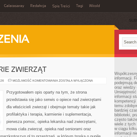
Galatasaray
Redakcja
Tagi
Witold
Spis Treści
SUB
ZENIA
RIE ZWIERZĄT
Współczesny 
informacji. 
ADOPCJE
026
MOŻLIWOŚĆ KOMENTOWANIA
ZOSTAŁA WYŁĄCZONA
podejmują de
I
oraz wiedzy 
HISTORIE
ZWIERZĄT
Umiejętność 
Przygotowałem opis oparty na tym, że strona
informacji s
przedstawia się jako serwis o opiece nad zwierzętami
kompetencji 
temu zdobyw
dla właścicieli zwierząt i obejmuje tematy takie jak
bardziej cz
profilaktyka i terapia, karmienie i suplementacja,
biblioteki, 
często także
pierwsza pomoc, opieka lekarska nad zwierzętami,
wiele z tych
w ciągu kil
mowa ciała zwierząt, opieka nad seniorami oraz
informacji n
arzkrotoszyn.pl to przestrzeń, w którym troska o pupile