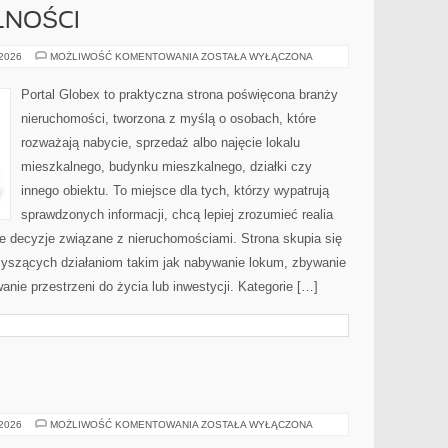
LNOŚCI
PRAWO
 2026
MOŻLIWOŚĆ KOMENTOWANIA
ZOSTAŁA WYŁĄCZONA
I
FORMALNOŚCI
Portal Globex to praktyczna strona poświęcona branży
nieruchomości, tworzona z myślą o osobach, które
rozważają nabycie, sprzedaż albo najęcie lokalu
mieszkalnego, budynku mieszkalnego, działki czy
innego obiektu. To miejsce dla tych, którzy wypatrują
sprawdzonych informacji, chcą lepiej zrozumieć realia
 decyzje związane z nieruchomościami. Strona skupia się
zyszących działaniom takim jak nabywanie lokum, zbywanie
nie przestrzeni do życia lub inwestycji. Kategorie […]
TRANSPORT
 2026
MOŻLIWOŚĆ KOMENTOWANIA
ZOSTAŁA WYŁĄCZONA