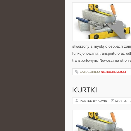
stworzony z myślą o osobach zain
funkcjonowania transportu oraz o
transportowym. Nowości na stronie 
CATEGORIES:
NIERUCHOMOŚCI
KURTKI
POSTED BY ADMIN
MAR - 27 -