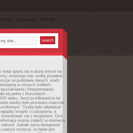
SCRIBE
FACEBOOK
TWITTER
świat opiera się w dużej mierze na
Firmy, instytucje oraz osoby prywatne
cyzje na podstawie danych, analiz
dostępnej w różnych źródłach.
wyszukiwania i interpretowania
tała się jedną z kluczowych
XXI wieku. Jeszcze kilkanaście lat
anie wiedzy było procesem znacznie
asochłonnym. Trzeba było odwiedzać
przeglądać książki i czasopisma, a
 konsultować się z ekspertami. Dziś
 informacji można znaleźć w internecie
ku sekund. Jednak sama dostępność
ie zawsze oznacza, że łatwo jest