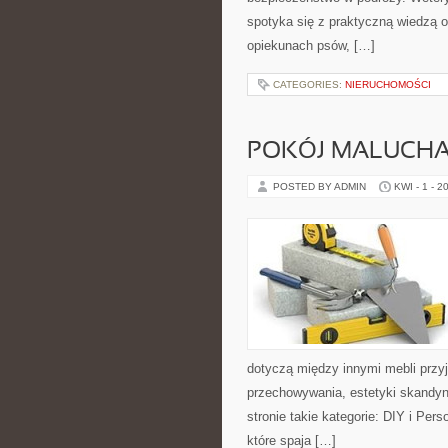
spotyka się z praktyczną wiedzą o
opiekunach psów, […]
CATEGORIES:
NIERUCHOMOŚCI
POKÓJ MALUCH
POSTED BY ADMIN
KWI - 1 - 2
dotyczą między innymi mebli prz
przechowywania, estetyki skandyn
stronie takie kategorie: DIY i Per
które spaja […]