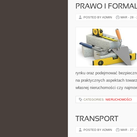
PRAWO I FORMA
POSTED BY ADMIN
MAR - 28 -
rynku oraz podejmować bezpieczne
na praktycznych aspektach towar
własnej nieruchomości czy najmowa
CATEGORIES:
NIERUCHOMOŚCI
TRANSPORT
POSTED BY ADMIN
MAR - 27 -