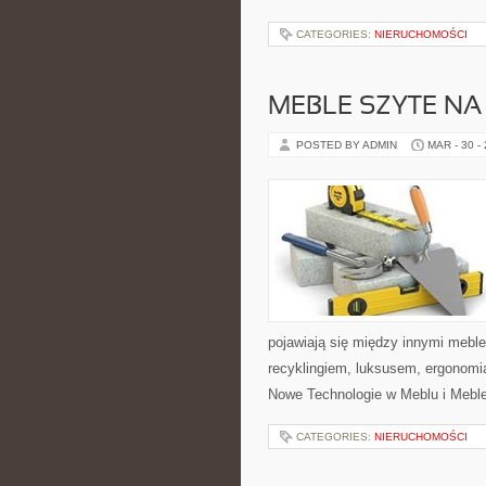
CATEGORIES:
NIERUCHOMOŚCI
MEBLE SZYTE NA
POSTED BY ADMIN
MAR - 30 -
pojawiają się między innymi mebl
recyklingiem, luksusem, ergonomi
Nowe Technologie w Meblu i Meble 
CATEGORIES:
NIERUCHOMOŚCI