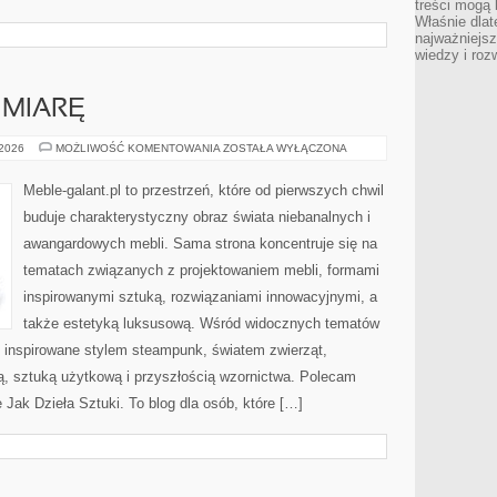
treści mogą 
Właśnie dlat
najważniejs
wiedzy i roz
 MIARĘ
MEBLE
 2026
MOŻLIWOŚĆ KOMENTOWANIA
ZOSTAŁA WYŁĄCZONA
SZYTE
NA
MIARĘ
Meble-galant.pl to przestrzeń, które od pierwszych chwil
buduje charakterystyczny obraz świata niebanalnych i
awangardowych mebli. Sama strona koncentruje się na
tematach związanych z projektowaniem mebli, formami
inspirowanymi sztuką, rozwiązaniami innowacyjnymi, a
także estetyką luksusową. Wśród widocznych tematów
e inspirowane stylem steampunk, światem zwierząt,
ą, sztuką użytkową i przyszłością wzornictwa. Polecam
Jak Dzieła Sztuki. To blog dla osób, które […]