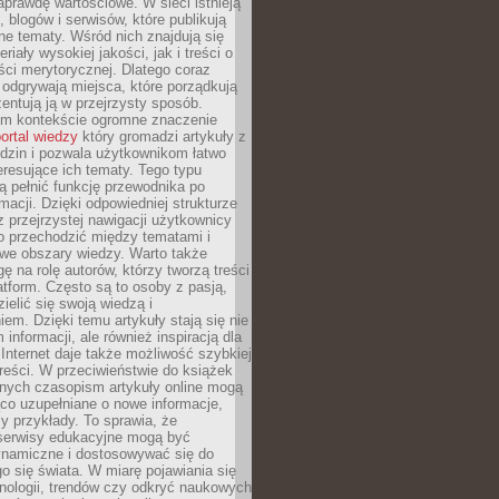
aprawdę wartościowe. W sieci istnieją
, blogów i serwisów, które publikują
żne tematy. Wśród nich znajdują się
iały wysokiej jakości, jak i treści o
ości merytorycznej. Dlatego coraz
 odgrywają miejsca, które porządkują
zentują ją w przejrzysty sposób.
ym kontekście ogromne znaczenie
ortal wiedzy
który gromadzi artykuły z
dzin i pozwala użytkownikom łatwo
eresujące ich tematy. Tego typu
 pełnić funkcję przewodnika po
rmacji. Dzięki odpowiedniej strukturze
az przejrzystej nawigacji użytkownicy
 przechodzić między tematami i
we obszary wiedzy. Warto także
ę na rolę autorów, którzy tworzą treści
latform. Często są to osoby z pasją,
zielić się swoją wiedzą i
em. Dzięki temu artykuły stają się nie
 informacji, ale również inspiracją dla
 Internet daje także możliwość szybkiej
 treści. W przeciwieństwie do książek
nych czasopism artykuły online mogą
co uzupełniane o nowe informacje,
zy przykłady. To sprawia, że
 serwisy edukacyjne mogą być
ynamiczne i dostosowywać się do
o się świata. W miarę pojawiania się
nologii, trendów czy odkryć naukowych