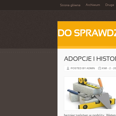
Archiwum
Druga
Strona główna
DO SPRAWD
ADOPCJE I HISTO
POSTED BY ADMIN
KWI - 2 - 2
bezpieczeństwo w podróży. Weteryn