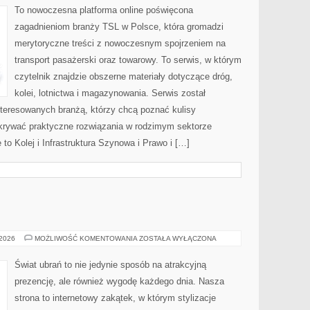
To nowoczesna platforma online poświęcona
zagadnieniom branży TSL w Polsce, która gromadzi
merytoryczne treści z nowoczesnym spojrzeniem na
transport pasażerski oraz towarowy. To serwis, w którym
czytelnik znajdzie obszerne materiały dotyczące dróg,
kolei, lotnictwa i magazynowania. Serwis został
teresowanych branżą, którzy chcą poznać kulisy
dkrywać praktyczne rozwiązania w rodzimym sektorze
to Kolej i Infrastruktura Szynowa i Prawo i […]
KURTKI
 2026
MOŻLIWOŚĆ KOMENTOWANIA
ZOSTAŁA WYŁĄCZONA
Świat ubrań to nie jedynie sposób na atrakcyjną
prezencję, ale również wygodę każdego dnia. Nasza
strona to internetowy zakątek, w którym stylizacje