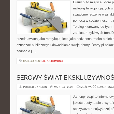
Drarry.pl to miejsce, które
najlepiej funkcjonujących w
świadome jedzenie oraz ak
pomocą w codzienności, a
To blog kierowany do tych,
zamiast krzykliwych trendów.
przedstawiana jako restrykcja, lecz jako codzienna troska o siebi
oznaczać publicznego udowadniania swojej formy. Drarry.pl pokaz
zadbać o […]
CATEGORIES:
NIERUCHOMOŚCI
SEROWY ŚWIAT EKSKLUZYWNOŚ
POSTED BY ADMIN
MAR - 24 - 2026
MOŻLIWOŚĆ KOMENTOWA
Jamonprive.pl to internetow
jakość spotyka się z wyraf
spożywcze z najwyższej pół