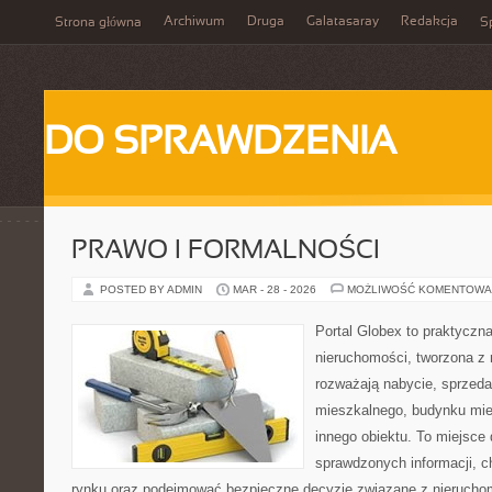
Archiwum
Druga
Galatasaray
Redakcja
Strona główna
Sp
DO SPRAWDZENIA
PRAWO I FORMALNOŚCI
POSTED BY ADMIN
MAR - 28 - 2026
MOŻLIWOŚĆ KOMENTOWA
Portal Globex to praktyczn
nieruchomości, tworzona z 
rozważają nabycie, sprzedaż
mieszkalnego, budynku mies
innego obiektu. To miejsce 
sprawdzonych informacji, ch
rynku oraz podejmować bezpieczne decyzje związane z nieruchom