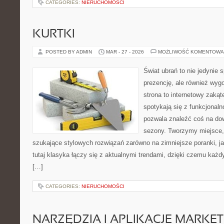
CATEGORIES:
NIERUCHOMOŚCI
KURTKI
POSTED BY ADMIN
MAR - 27 - 2026
MOŻLIWOŚĆ KOMENTOWA
Świat ubrań to nie jedynie 
prezencję, ale również wyg
strona to internetowy zakąt
spotykają się z funkcjonaln
pozwala znaleźć coś na dow
sezony. Tworzymy miejsce, 
szukające stylowych rozwiązań zarówno na zimniejsze poranki, jak
tutaj klasyka łączy się z aktualnymi trendami, dzięki czemu każd
[…]
CATEGORIES:
NIERUCHOMOŚCI
NARZĘDZIA I APLIKACJE MARKE