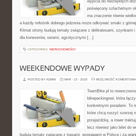
wyjścia do niezwykłych do
poświęcony szlachetnym sk
ma znaczenie równie wielki
a każdy miłośnik dobrego jedzenia może odkrywać smaki z górnej 
Klimat strony budują tematy związane z delikatesami, szynkami 
dla koneserów, serami, egzotycznymi […]
CATEGORIES:
NIERUCHOMOŚCI
WEEKENDOWE WYPADY
POSTED BY ADMIN
MAR - 23 - 2026
MOŻLIWOŚĆ KOMENTOWA
TeamBike.pl to nowoczesna
bikepackingowi, która łączy
konkretnymi poradami. To m
które chcą ruszyć szerzej n
przejażdżkę, a rower traktuj
lecz również jako bilet do 
budują tematy związane z trasami, wyprawami w Polsce i za gran