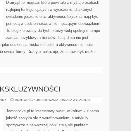
Drarry.pl to miejsce, które powstało z myślą o osobach
najlepiej funkcjonujących w wyciszeniu, dla których
świadome jedzenie oraz aktywność fizyczna mają być
pomocą w codzienności, a nie męczącym obowiązkiem.
To blog kierowany do tych, którzy wolą spokojne tempo
zamiast krzykliwych trendów. Tutaj dieta nie jest
z jako codzienna troska o siebie, a aktywność nie musi
 swojej formy. Drarry.pl pokazuje, że introwertyk może
EKSKLUZYWNOŚCI
SEROWY
 2026
MOŻLIWOŚĆ KOMENTOWANIA
ZOSTAŁA WYŁĄCZONA
ŚWIAT
EKSKLUZYWNOŚCI
Jamonprive.pl to internetowy świat, w którym kulinarna
jakość spotyka się z wyrafinowaniem, a artykuły
spożywcze z najwyższej półki stają się punktem