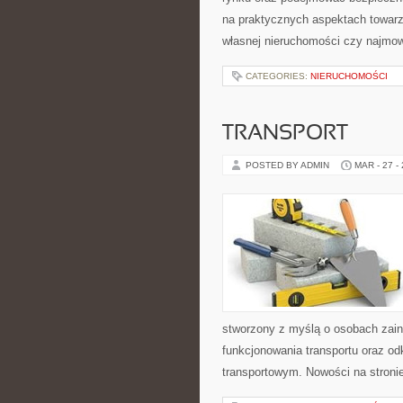
na praktycznych aspektach towar
własnej nieruchomości czy najmowa
CATEGORIES:
NIERUCHOMOŚCI
TRANSPORT
POSTED BY ADMIN
MAR - 27 -
stworzony z myślą o osobach zain
funkcjonowania transportu oraz o
transportowym. Nowości na stronie 