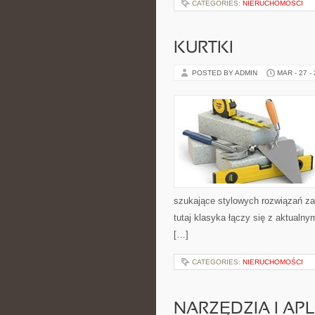
CATEGORIES:
NIERUCHOMOŚCI
KURTKI
POSTED BY ADMIN
MAR - 27 -
szukające stylowych rozwiązań zar
tutaj klasyka łączy się z aktualn
[…]
CATEGORIES:
NIERUCHOMOŚCI
NARZĘDZIA I AP