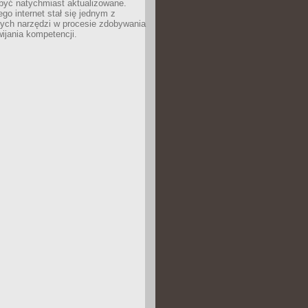
być natychmiast aktualizowane.
ego internet stał się jednym z
zych narzędzi w procesie zdobywania
wijania kompetencji.