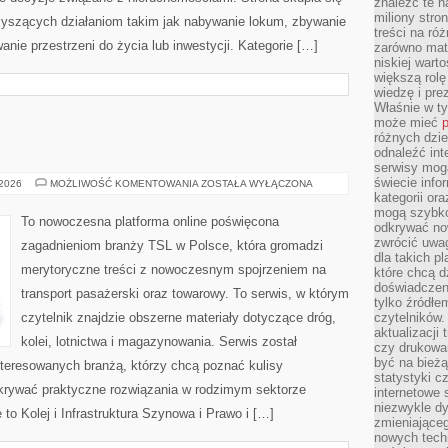
znaleźć te n
miliony stron
zyszących działaniom takim jak nabywanie lokum, zbywanie
treści na ró
nie przestrzeni do życia lub inwestycji. Kategorie […]
zarówno mater
niskiej wart
większą rolę
wiedzę i pre
Właśnie w t
może mieć
p
różnych dzie
odnaleźć int
serwisy mogą
świecie info
TRANSPORT
 2026
MOŻLIWOŚĆ KOMENTOWANIA
ZOSTAŁA WYŁĄCZONA
kategorii or
mogą szybko
To nowoczesna platforma online poświęcona
odkrywać no
zwrócić uwag
zagadnieniom branży TSL w Polsce, która gromadzi
dla takich p
merytoryczne treści z nowoczesnym spojrzeniem na
które chcą d
doświadczeni
transport pasażerski oraz towarowy. To serwis, w którym
tylko źródłem
czytelnik znajdzie obszerne materiały dotyczące dróg,
czytelników.
aktualizacji
kolei, lotnictwa i magazynowania. Serwis został
czy drukowa
być na bieżą
teresowanych branżą, którzy chcą poznać kulisy
statystyki c
dkrywać praktyczne rozwiązania w rodzimym sektorze
internetowe
niezwykle d
to Kolej i Infrastruktura Szynowa i Prawo i […]
zmieniająceg
nowych tech