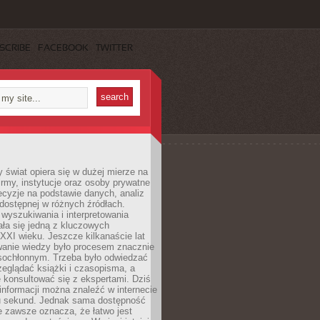
SCRIBE
FACEBOOK
TWITTER
świat opiera się w dużej mierze na
Firmy, instytucje oraz osoby prywatne
cyzje na podstawie danych, analiz
dostępnej w różnych źródłach.
wyszukiwania i interpretowania
tała się jedną z kluczowych
XXI wieku. Jeszcze kilkanaście lat
anie wiedzy było procesem znacznie
asochłonnym. Trzeba było odwiedzać
przeglądać książki i czasopisma, a
 konsultować się z ekspertami. Dziś
 informacji można znaleźć w internecie
ku sekund. Jednak sama dostępność
ie zawsze oznacza, że łatwo jest