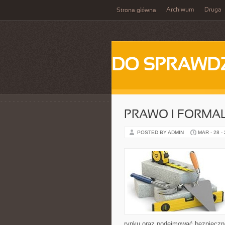
Archiwum
Druga
Strona główna
DO SPRAWD
PRAWO I FORMA
POSTED BY ADMIN
MAR - 28 -
rynku oraz podejmować bezpieczne