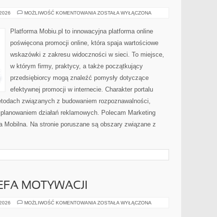
NARZĘDZIA
 2026
MOŻLIWOŚĆ KOMENTOWANIA
ZOSTAŁA WYŁĄCZONA
I
APLIKACJE
MARKETINGOWE
Platforma Mobiu.pl to innowacyjna platforma online
poświęcona promocji online, która spaja wartościowe
wskazówki z zakresu widoczności w sieci. To miejsce,
w którym firmy, praktycy, a także początkujący
przedsiębiorcy mogą znaleźć pomysły dotyczące
efektywnej promocji w internecie. Charakter portalu
metodach związanych z budowaniem rozpoznawalności,
 planowaniem działań reklamowych. Polecam Marketing
a Mobilna. Na stronie poruszane są obszary związane z
EFA MOTYWACJI
BEZPIECZNA
 2026
MOŻLIWOŚĆ KOMENTOWANIA
ZOSTAŁA WYŁĄCZONA
STREFA
MOTYWACJI