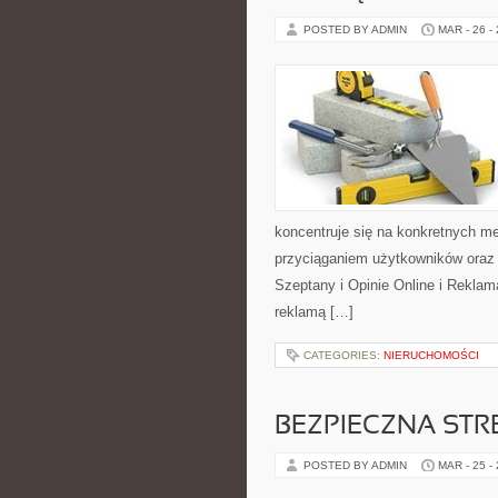
POSTED BY ADMIN
MAR - 26 -
koncentruje się na konkretnych 
przyciąganiem użytkowników oraz
Szeptany i Opinie Online i Reklam
reklamą […]
CATEGORIES:
NIERUCHOMOŚCI
BEZPIECZNA STR
POSTED BY ADMIN
MAR - 25 -