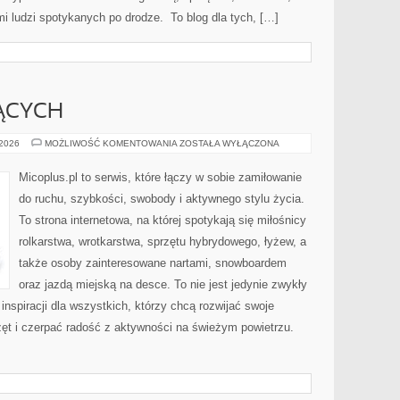
mi ludzi spotykanych po drodze. To blog dla tych, […]
ĄCYCH
DLA
 2026
MOŻLIWOŚĆ KOMENTOWANIA
ZOSTAŁA WYŁĄCZONA
POCZĄTKUJĄCYCH
Micoplus.pl to serwis, które łączy w sobie zamiłowanie
do ruchu, szybkości, swobody i aktywnego stylu życia.
To strona internetowa, na której spotykają się miłośnicy
rolkarstwa, wrotkarstwa, sprzętu hybrydowego, łyżew, a
także osoby zainteresowane nartami, snowboardem
oraz jazdą miejską na desce. To nie jest jedynie zwykły
 inspiracji dla wszystkich, którzy chcą rozwijać swoje
t i czerpać radość z aktywności na świeżym powietrzu.