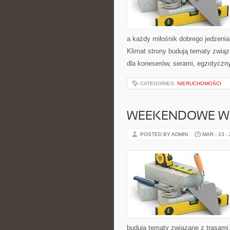
a każdy miłośnik dobrego jedzenia
Klimat strony budują tematy związ
dla koneserów, serami, egzotyczn
CATEGORIES:
NIERUCHOMOŚCI
WEEKENDOWE W
POSTED BY ADMIN
MAR - 23 -
budują tematy związane z trasami