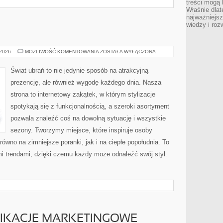
treści mogą 
Właśnie dlat
najważniejs
wiedzy i roz
KURTKI
 2026
MOŻLIWOŚĆ KOMENTOWANIA
ZOSTAŁA WYŁĄCZONA
Świat ubrań to nie jedynie sposób na atrakcyjną
prezencję, ale również wygodę każdego dnia. Nasza
strona to internetowy zakątek, w którym stylizacje
spotykają się z funkcjonalnością, a szeroki asortyment
pozwala znaleźć coś na dowolną sytuację i wszystkie
sezony. Tworzymy miejsce, które inspiruje osoby
ówno na zimniejsze poranki, jak i na ciepłe popołudnia. To
ymi trendami, dzięki czemu każdy może odnaleźć swój styl.
LIKACJE MARKETINGOWE