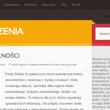
Galatasaray
Redakcja
Tagi
Witold
Spis Treści
SUB
ZENIA
LNOŚCI
Współczesny 
informacji. 
PRAWO
 2026
MOŻLIWOŚĆ KOMENTOWANIA
ZOSTAŁA WYŁĄCZONA
podejmują de
I
oraz wiedzy 
FORMALNOŚCI
Umiejętność 
Portal Globex to praktyczna strona poświęcona branży
informacji s
nieruchomości, tworzona z myślą o osobach, które
kompetencji 
temu zdobyw
rozważają nabycie, sprzedaż albo najęcie lokalu
bardziej cz
mieszkalnego, budynku mieszkalnego, działki czy
biblioteki, 
często także
innego obiektu. To miejsce dla tych, którzy wypatrują
wiele z tych
w ciągu kil
sprawdzonych informacji, chcą lepiej zrozumieć realia
informacji n
 decyzje związane z nieruchomościami. Strona skupia się