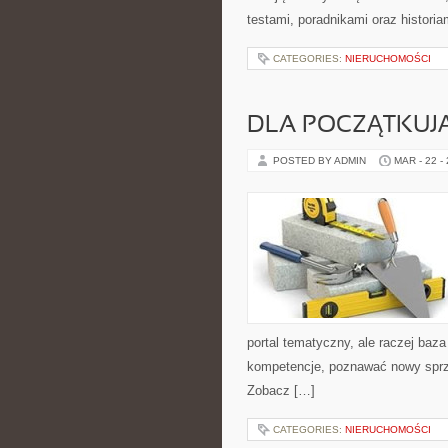
testami, poradnikami oraz historia
CATEGORIES:
NIERUCHOMOŚCI
DLA POCZĄTKUJ
POSTED BY ADMIN
MAR - 22 -
portal tematyczny, ale raczej baza
kompetencje, poznawać nowy sprzę
Zobacz […]
CATEGORIES:
NIERUCHOMOŚCI