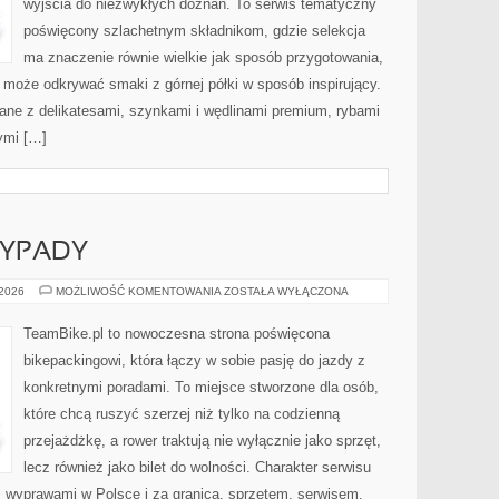
wyjścia do niezwykłych doznań. To serwis tematyczny
poświęcony szlachetnym składnikom, gdzie selekcja
ma znaczenie równie wielkie jak sposób przygotowania,
 może odkrywać smaki z górnej półki w sposób inspirujący.
ane z delikatesami, szynkami i wędlinami premium, rybami
ymi […]
YPADY
WEEKENDOWE
 2026
MOŻLIWOŚĆ KOMENTOWANIA
ZOSTAŁA WYŁĄCZONA
WYPADY
TeamBike.pl to nowoczesna strona poświęcona
bikepackingowi, która łączy w sobie pasję do jazdy z
konkretnymi poradami. To miejsce stworzone dla osób,
które chcą ruszyć szerzej niż tylko na codzienną
przejażdżkę, a rower traktują nie wyłącznie jako sprzęt,
lecz również jako bilet do wolności. Charakter serwisu
, wyprawami w Polsce i za granicą, sprzętem, serwisem,