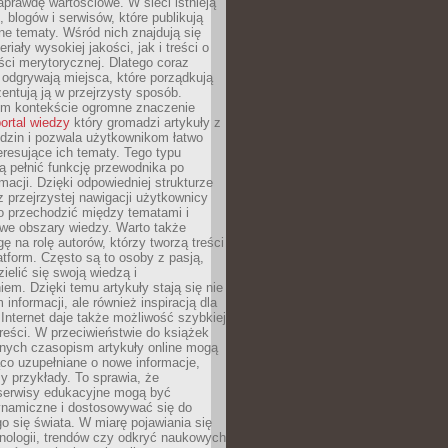
aprawdę wartościowe. W sieci istnieją
, blogów i serwisów, które publikują
żne tematy. Wśród nich znajdują się
iały wysokiej jakości, jak i treści o
ości merytorycznej. Dlatego coraz
 odgrywają miejsca, które porządkują
zentują ją w przejrzysty sposób.
ym kontekście ogromne znaczenie
ortal wiedzy
który gromadzi artykuły z
dzin i pozwala użytkownikom łatwo
eresujące ich tematy. Tego typu
 pełnić funkcję przewodnika po
rmacji. Dzięki odpowiedniej strukturze
az przejrzystej nawigacji użytkownicy
 przechodzić między tematami i
we obszary wiedzy. Warto także
ę na rolę autorów, którzy tworzą treści
latform. Często są to osoby z pasją,
zielić się swoją wiedzą i
em. Dzięki temu artykuły stają się nie
 informacji, ale również inspiracją dla
 Internet daje także możliwość szybkiej
 treści. W przeciwieństwie do książek
nych czasopism artykuły online mogą
co uzupełniane o nowe informacje,
zy przykłady. To sprawia, że
 serwisy edukacyjne mogą być
ynamiczne i dostosowywać się do
o się świata. W miarę pojawiania się
nologii, trendów czy odkryć naukowych