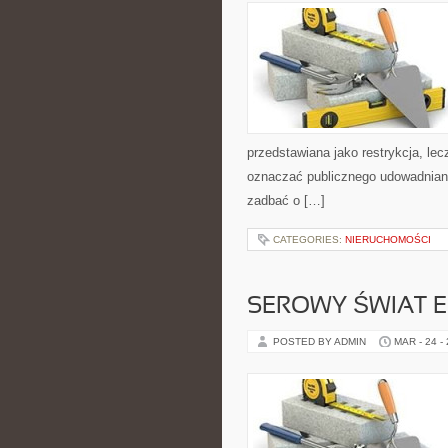
przedstawiana jako restrykcja, lec
oznaczać publicznego udowadniania
zadbać o […]
CATEGORIES:
NIERUCHOMOŚCI
SEROWY ŚWIAT 
POSTED BY ADMIN
MAR - 24 -