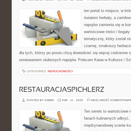
ten portal to miejsce, w któ
światem herbaty, a zamiło
napojów zamienia się w konk
wartościowe treści i bogaty
tematyczny, który został s
czarnej, smakoszy herbaci
dla tych, którzy po prostu chcą dowiedzieć się więcej codzienne 
serwowaniem ulubionych napojów. Polecam Kawa w Kulturze i Szt
CATEGORIES:
NIERUCHOMOŚCI
RESTAURACJASPICHLERZ
POSTED BY ADMIN
KWI - 11 - 2026
MOŻLIWOŚĆ KOMENTOWA
Ten serwis to wartościowe 
fanach kulinarnych odkryć, 
międzynarodowej scenie kul