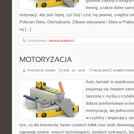
gubienie zbędnych kilogram
trening, a także dobre sam
motywacji, aby jeść lepiej, żyć lżej i czuć się pewniej, znajdzie tu
Polecam Dieta, Odchudzanie, Zdrowe odżywianie i Dieta w Prakty
są […]
CATEGORIES:
NIERUCHOMOŚCI
MOTORYZACJA
POSTED BY ADMIN
KWI - 20 - 2026
MOŻLIWOŚĆ KOMENTOWA
Auto Jarmark to współczesn
pasjonują się światem sam
tworzone z myślą o czyteln
dobrze poinformowani w te
motoryzacją, ale jednocześ
w czytelny i angażujący sp
tym, co dla kierowców, fanów czterech kółek oraz osób obserwują
naprawdę istotne: nowych technologiach, trendach rynkowych, bez