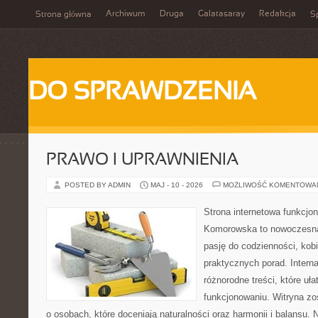
Archiwum
Druga
Galatasaray
Redakcja
Strona główna
Sp
DO SPRAWDZENIA
PRAWO I UPRAWNIENIA
POSTED BY ADMIN
MAJ - 10 - 2026
MOŻLIWOŚĆ KOMENTOWA
Strona internetowa funkcjo
Komorowska to nowoczesna 
pasję do codzienności, kobi
praktycznych porad. Intern
różnorodne treści, które uł
funkcjonowaniu. Witryna zo
o osobach, które doceniają naturalności oraz harmonii i balansu.