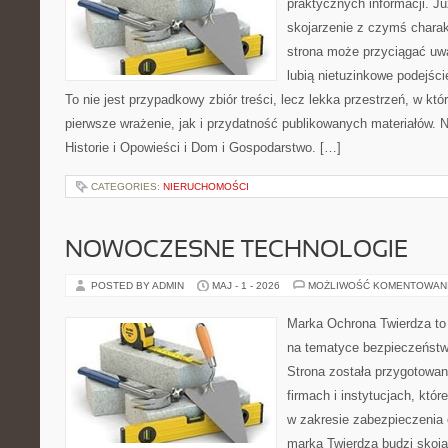
praktycznych informacji. 
skojarzenie z czymś chara
strona może przyciągać uw
lubią nietuzinkowe podejśc
To nie jest przypadkowy zbiór treści, lecz lekka przestrzeń, w kt
pierwsze wrażenie, jak i przydatność publikowanych materiałów. N
Historie i Opowieści i Dom i Gospodarstwo. […]
CATEGORIES:
NIERUCHOMOŚCI
NOWOCZESNE TECHNOLOGIE
POSTED BY ADMIN
MAJ - 1 - 2026
MOŻLIWOŚĆ KOMENTOWAN
Marka Ochrona Twierdza to 
na tematyce bezpieczeństw
Strona została przygotowa
firmach i instytucjach, któr
w zakresie zabezpieczenia
marka Twierdza budzi skojar