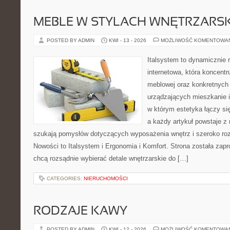
MEBLE W STYLACH WNĘTRZARS
POSTED BY ADMIN
KWI - 13 - 2026
MOŻLIWOŚĆ KOMENTOWA
Italsystem to dynamicznie r
internetowa, która koncentr
meblowej oraz konkretnych
urządzających mieszkanie i
w którym estetyka łączy si
a każdy artykuł powstaje z 
szukają pomysłów dotyczących wyposażenia wnętrz i szeroko ro
Nowości to Italsystem i Ergonomia i Komfort. Strona została zapr
chcą rozsądnie wybierać detale wnętrzarskie do […]
CATEGORIES:
NIERUCHOMOŚCI
RODZAJE KAWY
POSTED BY ADMIN
KWI - 12 - 2026
MOŻLIWOŚĆ KOMENTOWA