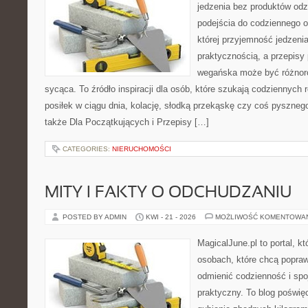
jedzenia bez produktów od
podejścia do codziennego o
której przyjemność jedzenia
praktycznością, a przepisy
wegańska może być różnoro
sycąca. To źródło inspiracji dla osób, które szukają codziennych 
posiłek w ciągu dnia, kolację, słodką przekąskę czy coś pyszne
także Dla Początkujących i Przepisy […]
CATEGORIES:
NIERUCHOMOŚCI
MITY I FAKTY O ODCHUDZANIU
POSTED BY ADMIN
KWI - 21 - 2026
MOŻLIWOŚĆ KOMENTOWA
MagicalJune.pl to portal, k
osobach, które chcą popra
odmienić codzienność i spo
praktyczny. To blog poświę