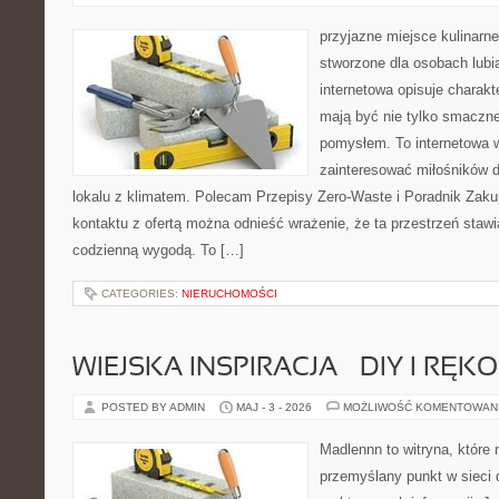
przyjazne miejsce kulinarne
stworzone dla osobach lub
internetowa opisuje charakte
mają być nie tylko smaczne
pomysłem. To internetowa 
zainteresować miłośników d
lokalu z klimatem. Polecam Przepisy Zero-Waste i Poradnik Zak
kontaktu z ofertą można odnieść wrażenie, że ta przestrzeń staw
codzienną wygodą. To […]
CATEGORIES:
NIERUCHOMOŚCI
WIEJSKA INSPIRACJA – DIY I RĘK
POSTED BY ADMIN
MAJ - 3 - 2026
MOŻLIWOŚĆ KOMENTOWAN
Madlennn to witryna, które
przemyślany punkt w sieci 