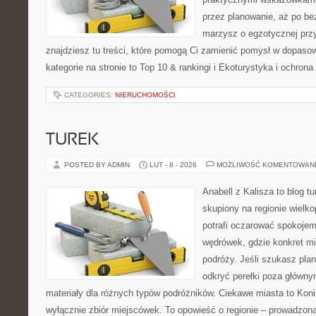
przez planowanie, aż po be
marzysz o egzotycznej przy
znajdziesz tu treści, które pomogą Ci zamienić pomysł w dopas
kategorie na stronie to Top 10 & rankingi i Ekoturystyka i ochron
CATEGORIES:
NIERUCHOMOŚCI
TUREK
POSTED BY ADMIN
LUT - 8 - 2026
MOŻLIWOŚĆ KOMENTOWAN
Anabell z Kalisza to blog t
skupiony na regionie wielko
potrafi oczarować spokojem
wędrówek, gdzie konkret mi
podróży. Jeśli szukasz pla
odkryć perełki poza główny
materiały dla różnych typów podróżników. Ciekawe miasta to Konin
wyłącznie zbiór miejscówek. To opowieść o regionie – prowadzona