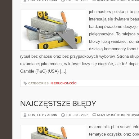
johnmasters-polska.pl to se
interesują się światem bea
bardziej świadome decyzje
pielęgnacyjne. To miejsce 
którzy lubią wiedzieć, co na
działają komponenty formuł
rytuał bez chaosu oraz bez przypadkowych wyborów. Strona skupia
rozumianej jako proces, w którym liczy się ciągłość, ale też dop
Gamble (P&G) (USA) […]
CATEGORIES:
NIERUCHOMOŚCI
NAJCZĘSTSZE BŁĘDY
POSTED BY ADMIN
LUT - 23 - 2026
MOŻLIWOŚĆ KOMENTOWA
makmetalik.pl to serwis in
tematyce odzysku oraz obr