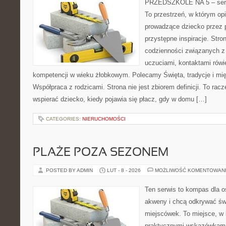
PRZEDSZKOLE NA 5 – serwi
To przestrzeń, w którym op
prowadzące dziecko przez 
przystępne inspiracje. Stro
codzienności związanych z
uczuciami, kontaktami rów
kompetencji w wieku żłobkowym. Polecamy Święta, tradycje i mię
Współpraca z rodzicami. Strona nie jest zbiorem definicji. To rac
wspierać dziecko, kiedy pojawia się płacz, gdy w domu […]
CATEGORIES:
NIERUCHOMOŚCI
PLAŻE POZA SEZONEM
POSTED BY ADMIN
LUT - 8 - 2026
MOŻLIWOŚĆ KOMENTOWAN
Ten serwis to kompas dla o
akweny i chcą odkrywać św
miejscówek. To miejsce, w 
praktycznymi wskazówkami 