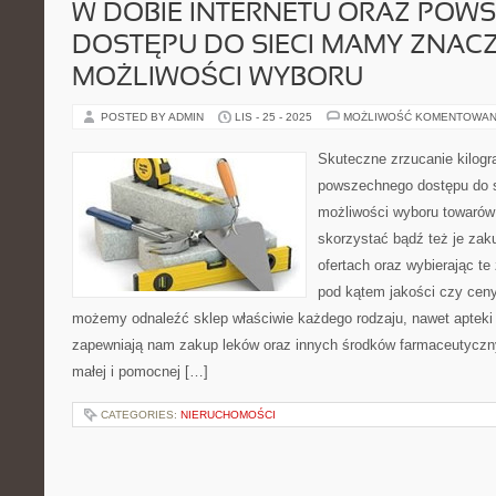
W DOBIE INTERNETU ORAZ POW
DOSTĘPU DO SIECI MAMY ZNAC
MOŻLIWOŚCI WYBORU
POSTED BY ADMIN
LIS - 25 - 2025
MOŻLIWOŚĆ KOMENTOWAN
Skuteczne zrzucanie kilogr
powszechnego dostępu do s
możliwości wyboru towarów 
skorzystać bądź też je zaku
ofertach oraz wybierając t
pod kątem jakości czy ceny
możemy odnaleźć sklep właściwie każdego rodzaju, nawet apteki 
zapewniają nam zakup leków oraz innych środków farmaceutyczny
małej i pomocnej […]
CATEGORIES:
NIERUCHOMOŚCI