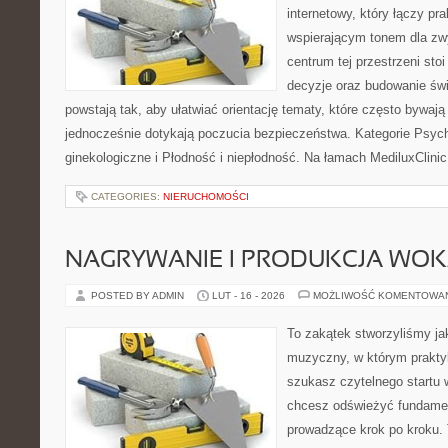
internetowy, który łączy pr
wspierającym tonem dla z
centrum tej przestrzeni sto
decyzje oraz budowanie św
powstają tak, aby ułatwiać orientację tematy, które często bywaj
jednocześnie dotykają poczucia bezpieczeństwa. Kategorie Psych
ginekologiczne i Płodność i niepłodność. Na łamach MediluxClini
CATEGORIES:
NIERUCHOMOŚCI
NAGRYWANIE I PRODUKCJA WO
POSTED BY ADMIN
LUT - 16 - 2026
MOŻLIWOŚĆ KOMENTOWA
To zakątek stworzyliśmy ja
muzyczny, w którym praktyk
szukasz czytelnego startu 
chcesz odświeżyć fundament
prowadzące krok po kroku. 