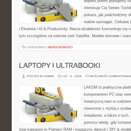
dopiero potem planujemy na
interesuje Cię Serwis Toshi
pokaże, jak podchodzimy d
realnie wymagać. Ciekawe 
i Ekranów i AI & Productivity. Nasza działalność koncentruje się 
tym szczególnie na rodzinie serii Satellite. Modele domowe i star
CATEGORIES:
NIERUCHOMOŚCI
LAPTOPY I ULTRABOOKI
POSTED BY ADMIN
LUT - 6 - 2026
MOŻLIWOŚĆ KOMENTOWAN
LAKOM to praktyczna plat
komponentom PC oraz serwi
towarzyszą nam w codzienn
stworzone z myślą o osobac
świadomie, a także o tych, 
pomocy wtedy, gdy komput
Inne kategorie to Pamięci RAM i magazyny danych i DIY & moddi