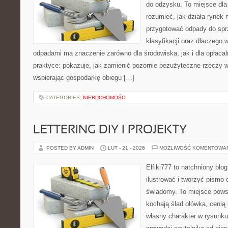
do odzysku. To miejsce dla o
rozumieć, jak działa rynek 
przygotować odpady do sprz
klasyfikacji oraz dlaczego
odpadami ma znaczenie zarówno dla środowiska, jak i dla opłacal
praktyce: pokazuje, jak zamienić pozornie bezużyteczne rzeczy 
wspierając gospodarkę obiegu […]
CATEGORIES:
NIERUCHOMOŚCI
LETTERING DIY I PROJEKTY
POSTED BY ADMIN
LUT - 21 - 2026
MOŻLIWOŚĆ KOMENTOWA
Elfiki777 to natchniony blo
ilustrować i tworzyć pismo
świadomy. To miejsce powst
kochają ślad ołówka, cenią
własny charakter w rysunku