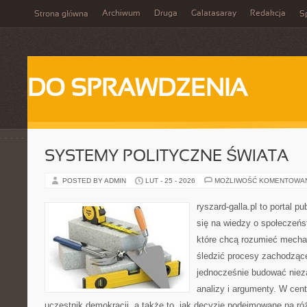
Archiwum
Druga
Galatasaray
Redakcja
Strona główna
Sp
DO SPRAWDZENIA
SYSTEMY POLITYCZNE ŚWIATA
POSTED BY ADMIN
LUT - 25 - 2026
MOŻLIWOŚĆ KOMENTOWA
ryszard-galla.pl to portal p
się na wiedzy o społeczeńst
które chcą rozumieć mecha
śledzić procesy zachodzące
jednocześnie budować nieza
analizy i argumenty. W cen
uczestnik demokracji, a także to, jak decyzje podejmowane na r