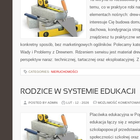
temu, co w praktyce robi n
elementach nośnych: drew-
interesuje Cię budowa domu
dachowa, kondygnacja strop
znajdziesz tu praktyczne 
konkretny sposób, bez marketingowych ogólników. Polecamy kate
Wady i Problemy z Drewnem. Rdzeniem serwisu jest materiał drew
perspektyw naraz: technicznej, tartacznej oraz eksploatacyjnej. Z
CATEGORIES:
NIERUCHOMOŚCI
RODZICE W SYSTEMIE EDUKACJI
POSTED BY ADMIN
LUT - 12 - 2026
MOŻLIWOŚĆ KOMENTOWA
Placówka edukacyjna w Pop
edukacja łączy się z wspie
szkolapopow.pl przedstawi
społeczności szkolnej oraz 