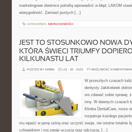
marketingowe obietnice potrafią wprowadzić w błąd, LAKOM stawi
wiarygodność. Zamiast pustych […]
CATEGORIES:
NIERUCHOMOŚCI
JEST TO STOSUNKOWO NOWA DY
KTÓRA ŚWIECI TRIUMFY DOPIER
KILKUNASTU LAT
POSTED BY ADMIN
LIS - 30 - 2025
MOŻLIWOŚĆ KOMENTOWAN
W przeszłych czasach ludzi
dentysty Jakikolwiek doktor
oni zdawać sobie sprawę, ż
inny. W dawnych czasach b
Klinika DentalCare, może ni
rozpatruje każdego pacjen
mu wpaść w jamę ustną oraz uczynić swoje, nie istotne totalnie by
człowiekiem i ma swoje uczucia oraz odczucia, […]