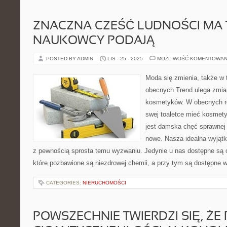
ZNACZNA CZEŚĆ LUDNOŚCI MA 
NAUKOWCY PODAJĄ
POSTED BY ADMIN
LIS - 25 - 2025
MOŻLIWOŚĆ KOMENTOWAN
Moda się zmienia, także w
obecnych Trend ulega zmia
kosmetyków. W obecnych re
swej toaletce mieć kosmetyk
jest damska chęć sprawne
nowe. Nasza idealna wyjąt
z pewnością sprosta temu wyzwaniu. Jedynie u nas dostępne są o
które pozbawione są niezdrowej chemii, a przy tym są dostępne w
CATEGORIES:
NIERUCHOMOŚCI
POWSZECHNIE TWIERDZI SIĘ, ŻE P