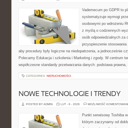
Vademecum po GDPR to pla
systematyzuje wymogi prze
osobowymi po wdrożeniu RO
z myślą o codziennych wyz
osób odpowiedzialnych za o
przyspieszenie stosowania 
aby procedury były logiczne na niedopatrzenia, a jednocześnie cz
Polecamy Edukacja i szkolenia i Marketing i zgody. W centrum te
współczesne standardy przetwarzania danych: podstawa prawna,
CATEGORIES:
NIERUCHOMOŚCI
NOWE TECHNOLOGIE I TRENDY
POSTED BY ADMIN
LUT - 6 - 2026
MOŻLIWOŚĆ KOMENTOWAN
Punkt serwisowy Toshiba w
którym zaczynamy od dokład