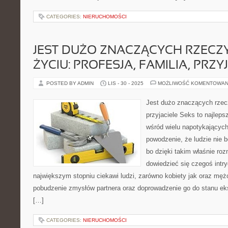
CATEGORIES:
NIERUCHOMOŚCI
JEST DUŻO ZNACZĄCYCH RZECZ
ŻYCIU: PROFESJA, FAMILIA, PRZY
POSTED BY ADMIN
LIS - 30 - 2025
MOŻLIWOŚĆ KOMENTOWAN
Jest dużo znaczących rzecz
przyjaciele Seks to najlep
wśród wielu napotykających
powodzenie, że ludzie nie b
bo dzięki takim właśnie r
dowiedzieć się czegoś intr
największym stopniu ciekawi ludzi, zarówno kobiety jak oraz mę
pobudzenie zmysłów partnera oraz doprowadzenie go do stanu ekst
[…]
CATEGORIES:
NIERUCHOMOŚCI