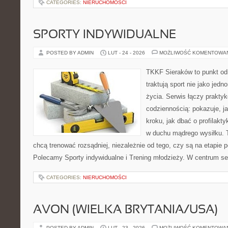
CATEGORIES:
NIERUCHOMOŚCI
SPORTY INDYWIDUALNE
POSTED BY ADMIN
LUT - 24 - 2026
MOŻLIWOŚĆ KOMENTOWA
TKKF Sieraków to punkt odn
traktują sport nie jako jedn
życia. Serwis łączy praktyk
codziennością: pokazuje, j
kroku, jak dbać o profilakty
w duchu mądrego wysiłku. T
chcą trenować rozsądniej, niezależnie od tego, czy są na etapie p
Polecamy Sporty indywidualne i Trening młodzieży. W centrum se
CATEGORIES:
NIERUCHOMOŚCI
AVON (WIELKA BRYTANIA/USA)
POSTED BY ADMIN
LUT - 23 - 2026
MOŻLIWOŚĆ KOMENTOWA