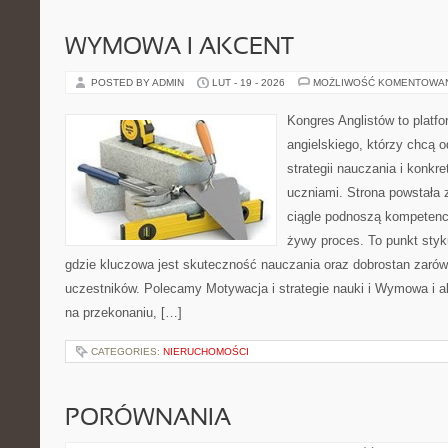
WYMOWA I AKCENT
POSTED BY ADMIN
LUT - 19 - 2026
MOŻLIWOŚĆ KOMENTOWA
Kongres Anglistów to platfo
angielskiego, którzy chcą
strategii nauczania i konk
uczniami. Strona powstała 
ciągle podnoszą kompetencj
żywy proces. To punkt styku
gdzie kluczowa jest skuteczność nauczania oraz dobrostan zarówn
uczestników. Polecamy Motywacja i strategie nauki i Wymowa i ak
na przekonaniu, […]
CATEGORIES:
NIERUCHOMOŚCI
PORÓWNANIA