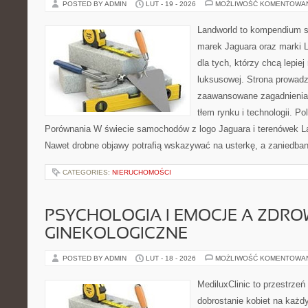
POSTED BY ADMIN
LUT - 19 - 2026
MOŻLIWOŚĆ KOMENTOWA
Landworld to kompendium s
marek Jaguara oraz marki L
dla tych, którzy chcą lepie
luksusowej. Strona prowadz
zaawansowane zagadnienia,
tłem rynku i technologii. 
Porównania W świecie samochodów z logo Jaguara i terenówek Lan
Nawet drobne objawy potrafią wskazywać na usterkę, a zaniedban
CATEGORIES:
NIERUCHOMOŚCI
PSYCHOLOGIA I EMOCJE A ZDRO
GINEKOLOGICZNE
POSTED BY ADMIN
LUT - 18 - 2026
MOŻLIWOŚĆ KOMENTOWA
MediluxClinic to przestrzeń
dobrostanie kobiet na każdy