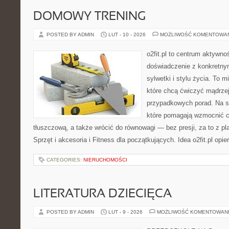
DOMOWY TRENING
POSTED BY ADMIN
LUT - 10 - 2026
MOŻLIWOŚĆ KOMENTOWA
o2fit.pl to centrum aktywnoś
doświadczenie z konkretny
sylwetki i stylu życia. To 
które chcą ćwiczyć mądrzej,
przypadkowych porad. Na st
które pomagają wzmocnić c
tłuszczową, a także wrócić do równowagi — bez presji, za to z p
Sprzęt i akcesoria i Fitness dla początkujących. Idea o2fit.pl opi
CATEGORIES:
NIERUCHOMOŚCI
LITERATURA DZIECIĘCA
POSTED BY ADMIN
LUT - 9 - 2026
MOŻLIWOŚĆ KOMENTOWAN