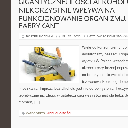
GIGANTYCZNEJ ILOŚCI ALKOHOL
NIEKORZYSTNIE WPŁYWA NA
FUNKCJONOWANIE ORGANIZMU.
FABRYKANT
POSTED BY ADMIN
LIS - 25 - 2025
MOŻLIWOŚĆ KOMENTOWAN
Wiele co konsumujemy, co 
dostarczamy naszemu orga
wyjątku W Polsce wszechst
alkoholu przy każdej dopus
na to, czy jest to wesele ko
też wprowadzenie się do 
mieszkania. Impreza bez alkoholu jest nie do pomyślenia. I oczy
teoretycznie nic złego, w ostateczności wszystko jest dla ludzi.
moment, […]
CATEGORIES:
NIERUCHOMOŚCI