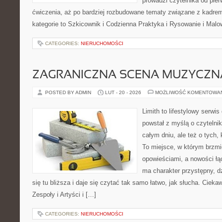
prowadzi czytelnika od pier
ćwiczenia, aż po bardziej rozbudowane tematy związane z kadre
kategorie to Szkicownik i Codzienna Praktyka i Rysowanie i Mal
CATEGORIES:
NIERUCHOMOŚCI
ZAGRANICZNA SCENA MUZYCZN
POSTED BY ADMIN
LUT - 20 - 2026
MOŻLIWOŚĆ KOMENTOWA
Limith to lifestylowy serwi
powstał z myślą o czytelni
całym dniu, ale też o tych,
To miejsce, w którym brzmi
opowieściami, a nowości łą
ma charakter przystępny, 
się tu bliższa i daje się czytać tak samo łatwo, jak słucha. Ciekaw
Zespoły i Artyści i […]
CATEGORIES:
NIERUCHOMOŚCI