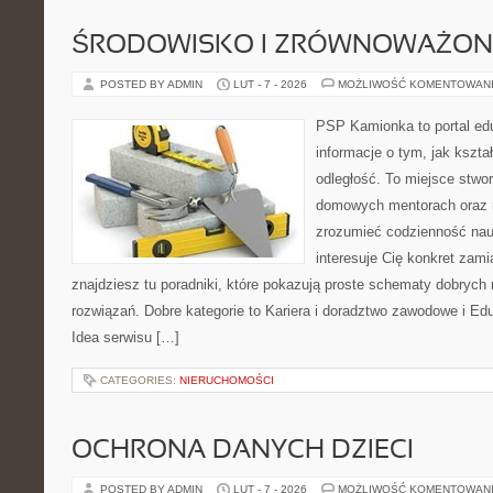
ŚRODOWISKO I ZRÓWNOWAŻON
POSTED BY ADMIN
LUT - 7 - 2026
MOŻLIWOŚĆ KOMENTOWAN
PSP Kamionka to portal edu
informacje o tym, jak kszta
odległość. To miejsce stwo
domowych mentorach oraz n
zrozumieć codzienność nauki
interesuje Cię konkret zami
znajdziesz tu poradniki, które pokazują proste schematy dobryc
rozwiązań. Dobre kategorie to Kariera i doradztwo zawodowe i Ed
Idea serwisu […]
CATEGORIES:
NIERUCHOMOŚCI
OCHRONA DANYCH DZIECI
POSTED BY ADMIN
LUT - 7 - 2026
MOŻLIWOŚĆ KOMENTOWAN