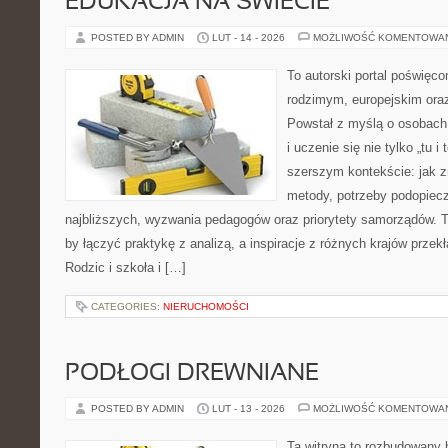
EDUKACJA NA ŚWIECIE
POSTED BY ADMIN
LUT - 14 - 2026
MOŻLIWOŚĆ KOMENTOWA
To autorski portal poświęco
rodzimym, europejskim or
Powstał z myślą o osobach,
i uczenie się nie tylko „tu i
szerszym kontekście: jak z
metody, potrzeby podopiec
najbliższych, wyzwania pedagogów oraz priorytety samorządów. T
by łączyć praktykę z analizą, a inspiracje z różnych krajów prze
Rodzic i szkoła i […]
CATEGORIES:
NIERUCHOMOŚCI
PODŁOGI DREWNIANE
POSTED BY ADMIN
LUT - 13 - 2026
MOŻLIWOŚĆ KOMENTOWA
Ta witryna to rozbudowany