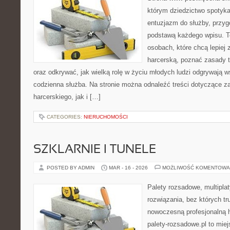
którym dziedzictwo spotyka
entuzjazm do służby, przyg
podstawą każdego wpisu. T
osobach, które chcą lepiej
harcerską, poznać zasady t
oraz odkrywać, jak wielką rolę w życiu młodych ludzi odgrywają ws
codzienna służba. Na stronie można odnaleźć treści dotyczące z
harcerskiego, jak i […]
CATEGORIES:
NIERUCHOMOŚCI
SZKLARNIE I TUNELE
POSTED BY ADMIN
MAR - 16 - 2026
MOŻLIWOŚĆ KOMENTOWA
Palety rozsadowe, multiplaty
rozwiązania, bez których t
nowoczesną profesjonalną 
palety-rozsadowe.pl to mie