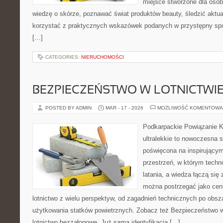
miejsce stworzone dla osób
wiedzę o skórze, poznawać świat produktów beauty, śledzić aktual
korzystać z praktycznych wskazówek podanych w przystępny spo
[…]
CATEGORIES:
NIERUCHOMOŚCI
BEZPIECZEŃSTWO W LOTNICTWI
POSTED BY ADMIN
MAR - 17 - 2026
MOŻLIWOŚĆ KOMENTOWA
Podkarpackie Powiązanie K
ultralekkie to nowoczesna st
poświęcona na inspirującym 
przestrzeń, w którym techno
latania, a wiedza łączą się 
można postrzegać jako cent
lotnictwo z wielu perspektyw, od zagadnień technicznych po obsz
użytkowania statków powietrznych. Zobacz też Bezpieczeństwo w l
lotnictwo bezzałogowe. Już sama identyfikacja […]