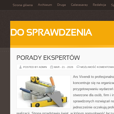
Archiwum
Druga
Galatasaray
Redakcja
Strona główna
Sp
DO SPRAWDZENIA
PORADY EKSPERTÓW
POSTED BY ADMIN
MAR - 21 - 2026
MOŻLIWOŚĆ KOMENTOWA
Ars Vivendi to profesjonalna
koncentruje się na organiza
przygotowywaniu wydarzeń 
stworzone dla osób, firm i i
sprawdzonych rozwiązań na 
jednocześnie oczekują prof
realizacji. Strona przedstawia świat, w którym pomysłowość łączy