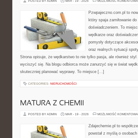
POSTED BY ADMIN
MAR - 19 - 2026
MOŻLIWOŚĆ KOMENTOWA
Pzwpajeczno.com.pl to now
który spaja zamiłowanie d
doświadczeniem. To miejsc
wędkarze oraz doświadczen
pomysły dotyczące akcesori
oraz realnych sytuacji spo
Strona opisuje, że wędkarstwo to nie tylko pasja, ale również styl
wyciszyć się. Na blogu odbiorca może zanurzyć się w świat wędka
skuteczniej planować wyprawy. To miejsce […]
CATEGORIES:
NIERUCHOMOŚCI
MATURA Z CHEMII
POSTED BY ADMIN
MAR - 19 - 2026
MOŻLIWOŚĆ KOMENTOWA
Zdajechemie.pl to współcze
powstał z myślą o osobach