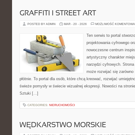
GRAFFITI I STREET ART
POSTED BY ADMIN
MAR - 20 - 2026
MOŻLIWOŚĆ KOMENTOWA
Ten serwis to portal stworzo
projektowania cyfrowego ora
nowoczesne centrum inspira
artystyczny charakter miejs
narzędzi cyfrowych. Stron
może rozwijać się zarówno 
płótnie. To portal dla osób, które chcą kreować, rozwijać umiejęt
świeże pomysły w świecie wizualnej ekspresji. Nowości na stroni
Sztuki […]
CATEGORIES:
NIERUCHOMOŚCI
WĘDKARSTWO MORSKIE