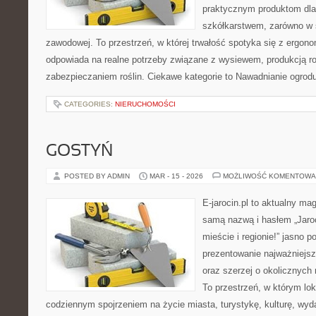
praktycznym produktom dla
szkółkarstwem, zarówno w sk
zawodowej. To przestrzeń, w której trwałość spotyka się z ergono
odpowiada na realne potrzeby związane z wysiewem, produkcją r
zabezpieczaniem roślin. Ciekawe kategorie to Nawadnianie ogrod
CATEGORIES:
NIERUCHOMOŚCI
GOSTYŃ
POSTED BY ADMIN
MAR - 15 - 2026
MOŻLIWOŚĆ KOMENTOWA
E-jarocin.pl to aktualny ma
samą nazwą i hasłem „Jaroc
mieście i regionie!” jasno p
prezentowanie najważniejszy
oraz szerzej o okolicznych 
To przestrzeń, w którym lok
codziennym spojrzeniem na życie miasta, turystykę, kulturę, wyda