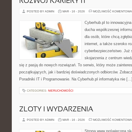
ROZWÓJ KARIERY IT
POSTED BY ADMIN
MAR - 16 - 2026
MOŻLIWOŚĆ KOMENTOWA
Cyberhub.pl to innowacyjna 
ducha współczesnej informa
dla osób, które chcą zgłęb
internet, a także szeroko r
cyberbezpieczeństwo. Już 
skojarzenia z centrum wied
się z pasją do nowych rozwiązań. To serwis, który może zainter
początkujących, jak i bardziej doświadczonych odbiorców. Zobacz
Poradniki IT i Programowanie. Na Cyberhub.pl informatyka nie […
CATEGORIES:
NIERUCHOMOŚCI
ZLOTY I WYDARZENIA
POSTED BY ADMIN
MAR - 16 - 2026
MOŻLIWOŚĆ KOMENTOWA
Strona www poświęcona ska