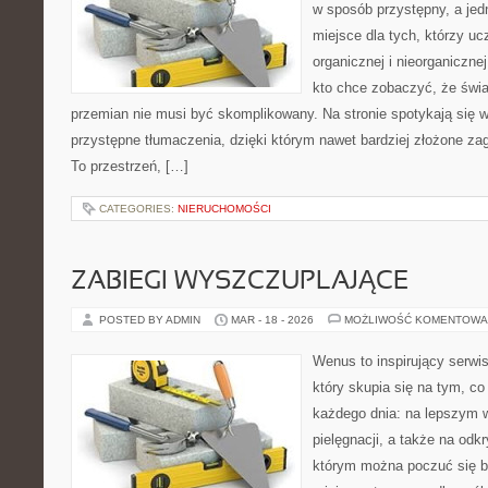
w sposób przystępny, a jed
miejsce dla tych, którzy uc
organicznej i nieorganiczne
kto chce zobaczyć, że świat
przemian nie musi być skomplikowany. Na stronie spotykają się 
przystępne tłumaczenia, dzięki którym nawet bardziej złożone zaga
To przestrzeń, […]
CATEGORIES:
NIERUCHOMOŚCI
ZABIEGI WYSZCZUPLAJĄCE
POSTED BY ADMIN
MAR - 18 - 2026
MOŻLIWOŚĆ KOMENTOWA
Wenus to inspirujący serwis
który skupia się na tym, co
każdego dnia: na lepszym w
pielęgnacji, a także na odk
którym można poczuć się b