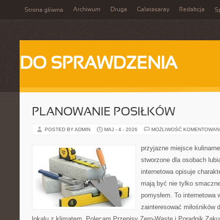
Archiwum
Druga
Galatasaray
Redakcja
Strona główna
Sp
DO SPRAWDZENIA
PLANOWANIE POSIŁKÓW
POSTED BY ADMIN
MAJ - 4 - 2026
MOŻLIWOŚĆ KOMENTOWAN
przyjazne miejsce kulinarne
stworzone dla osobach lub
internetowa opisuje charakte
mają być nie tylko smaczne
pomysłem. To internetowa 
zainteresować miłośników d
lokalu z klimatem. Polecam Przepisy Zero-Waste i Poradnik Zak