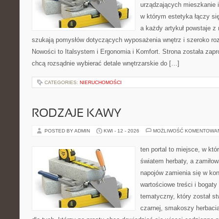
urządzających mieszkanie i
w którym estetyka łączy si
a każdy artykuł powstaje z 
szukają pomysłów dotyczących wyposażenia wnętrz i szeroko ro
Nowości to Italsystem i Ergonomia i Komfort. Strona została zapr
chcą rozsądnie wybierać detale wnętrzarskie do […]
CATEGORIES:
NIERUCHOMOŚCI
RODZAJE KAWY
POSTED BY ADMIN
KWI - 12 - 2026
MOŻLIWOŚĆ KOMENTOWA
ten portal to miejsce, w któ
światem herbaty, a zamiło
napojów zamienia się w konk
wartościowe treści i bogaty
tematyczny, który został s
czarnej, smakoszy herbaci