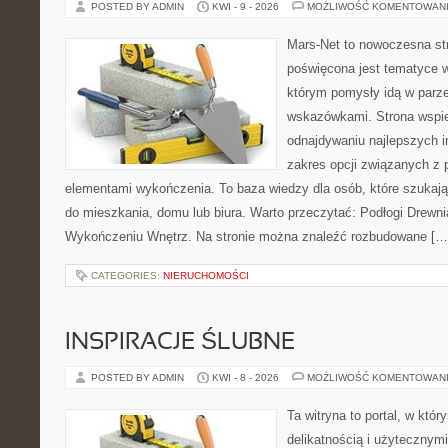
POSTED BY ADMIN
KWI - 9 - 2026
MOŻLIWOŚĆ KOMENTOWAN
Mars-Net to nowoczesna str
poświęcona jest tematyce wn
którym pomysły idą w parz
wskazówkami. Strona wspie
odnajdywaniu najlepszych in
zakres opcji związanych z 
elementami wykończenia. To baza wiedzy dla osób, które szuka
do mieszkania, domu lub biura. Warto przeczytać: Podłogi Drewn
Wykończeniu Wnętrz. Na stronie można znaleźć rozbudowane […
CATEGORIES:
NIERUCHOMOŚCI
INSPIRACJE ŚLUBNE
POSTED BY ADMIN
KWI - 8 - 2026
MOŻLIWOŚĆ KOMENTOWAN
Ta witryna to portal, w któr
delikatnością i użytecznymi