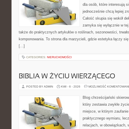
dla osób, które interesują s
jednocześnie chcą lepiej z
Całość skupia się wokół dek
zamyka się wyłącznie w tej
także do praktycznych artykułów o roślinach, sezonowości, trwał
komponowania. To strona dla marzycieli, gdzie estetyka łączy si
[…]
CATEGORIES:
NIERUCHOMOŚCI
BIBLIA W ŻYCIU WIERZĄCEGO
POSTED BY ADMIN
KWI - 6 - 2026
MOŻLIWOŚĆ KOMENTOWAN
Blog chrześcijański skiero
który zestawia zwykłe życ
miejsce, w którym zaufanie
praktycznego wymiaru, lec
relacjach, w obowiązkach,