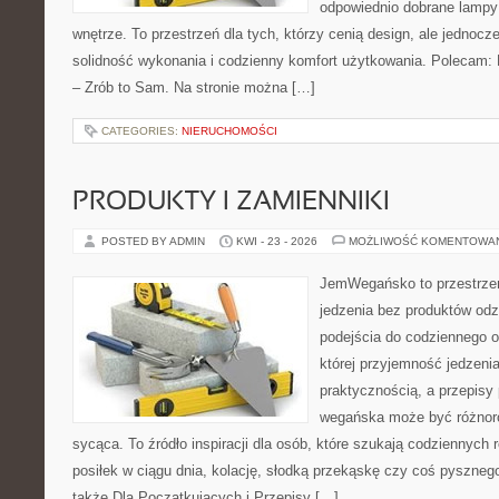
odpowiednio dobrane lampy 
wnętrze. To przestrzeń dla tych, którzy cenią design, ale jednoc
solidność wykonania i codzienny komfort użytkowania. Polecam: P
– Zrób to Sam. Na stronie można […]
CATEGORIES:
NIERUCHOMOŚCI
PRODUKTY I ZAMIENNIKI
POSTED BY ADMIN
KWI - 23 - 2026
MOŻLIWOŚĆ KOMENTOWA
JemWegańsko to przestrzeń,
jedzenia bez produktów od
podejścia do codziennego o
której przyjemność jedzenia
praktycznością, a przepisy
wegańska może być różnoro
sycąca. To źródło inspiracji dla osób, które szukają codziennych 
posiłek w ciągu dnia, kolację, słodką przekąskę czy coś pyszne
także Dla Początkujących i Przepisy […]