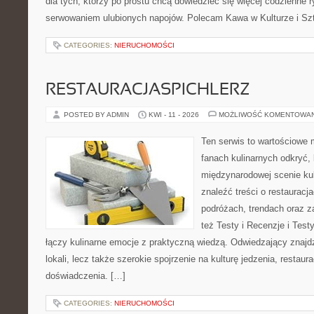
dla tych, którzy po prostu chcą dowiedzieć się więcej codzienne 
serwowaniem ulubionych napojów. Polecam Kawa w Kulturze i Szt
CATEGORIES:
NIERUCHOMOŚCI
RESTAURACJASPICHLERZ
POSTED BY ADMIN
KWI - 11 - 2026
MOŻLIWOŚĆ KOMENTOWA
Ten serwis to wartościowe 
fanach kulinarnych odkryć, 
międzynarodowej scenie kul
znaleźć treści o restauracj
podróżach, trendach oraz z
też Testy i Recenzje i Testy
łączy kulinarne emocje z praktyczną wiedzą. Odwiedzający znajdzi
lokali, lecz także szerokie spojrzenie na kulturę jedzenia, restaur
doświadczenia. […]
CATEGORIES:
NIERUCHOMOŚCI