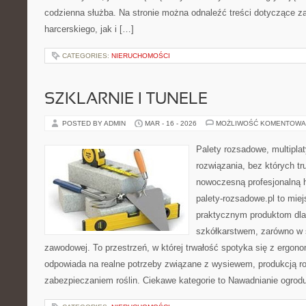
codzienna służba. Na stronie można odnaleźć treści dotyczące z
harcerskiego, jak i […]
CATEGORIES:
NIERUCHOMOŚCI
SZKLARNIE I TUNELE
POSTED BY ADMIN
MAR - 16 - 2026
MOŻLIWOŚĆ KOMENTOWA
Palety rozsadowe, multiplaty
rozwiązania, bez których t
nowoczesną profesjonalną 
palety-rozsadowe.pl to mie
praktycznym produktom dla
szkółkarstwem, zarówno w sk
zawodowej. To przestrzeń, w której trwałość spotyka się z ergono
odpowiada na realne potrzeby związane z wysiewem, produkcją r
zabezpieczaniem roślin. Ciekawe kategorie to Nawadnianie ogrod