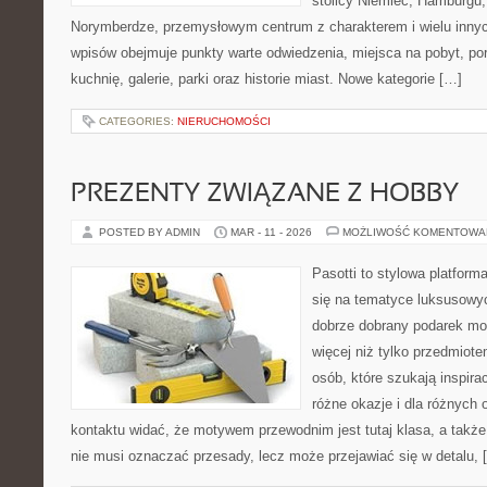
stolicy Niemiec, Hamburgu, 
Norymberdze, przemysłowym centrum z charakterem i wielu inny
wpisów obejmuje punkty warte odwiedzenia, miejsca na pobyt, por
kuchnię, galerie, parki oraz historie miast. Nowe kategorie […]
CATEGORIES:
NIERUCHOMOŚCI
PREZENTY ZWIĄZANE Z HOBBY
POSTED BY ADMIN
MAR - 11 - 2026
MOŻLIWOŚĆ KOMENTOWA
Pasotti to stylowa platforma
się na tematyce luksusowy
dobrze dobrany podarek m
więcej niż tylko przedmiote
osób, które szukają inspira
różne okazje i dla różnych
kontaktu widać, że motywem przewodnim jest tutaj klasa, a także
nie musi oznaczać przesady, lecz może przejawiać się w detalu, 