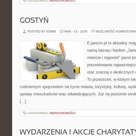
CATEGORIES:
NIERUCHOMOŚCI
GOSTYŃ
POSTED BY ADMIN
MAR - 15 - 2026
MOŻLIWOŚĆ KOMENTOWA
E-jarocin.pl to aktualny ma
samą nazwą i hasłem „Jaroc
mieście i regionie!” jasno p
prezentowanie najważniejszy
oraz szerzej o okolicznych 
To przestrzeń, w którym lok
codziennym spojrzeniem na życie miasta, turystykę, kulturę, wyda
sprawy mieszkańców oraz odwiedzających. Już na poziomie struktu
[…]
CATEGORIES:
NIERUCHOMOŚCI
WYDARZENIA I AKCJE CHARYTA