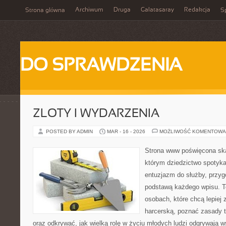
Archiwum
Druga
Galatasaray
Redakcja
Strona główna
Sp
DO SPRAWDZENIA
ZLOTY I WYDARZENIA
POSTED BY ADMIN
MAR - 16 - 2026
MOŻLIWOŚĆ KOMENTOWA
Strona www poświęcona ska
którym dziedzictwo spotyka
entuzjazm do służby, przyg
podstawą każdego wpisu. T
osobach, które chcą lepiej
harcerską, poznać zasady t
oraz odkrywać, jak wielką rolę w życiu młodych ludzi odgrywają ws