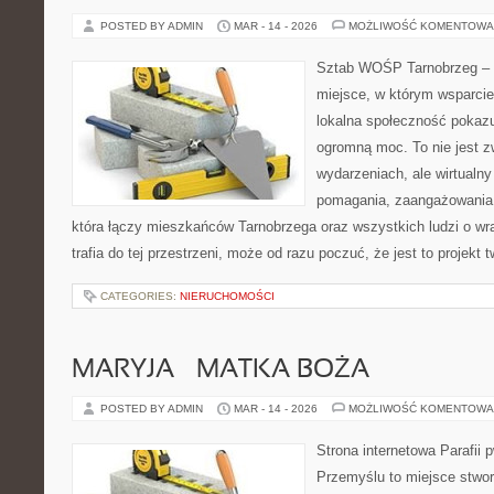
POSTED BY ADMIN
MAR - 14 - 2026
MOŻLIWOŚĆ KOMENTOWA
Sztab WOŚP Tarnobrzeg – G
miejsce, w którym wsparcie
lokalna społeczność pokazu
ogromną moc. To nie jest z
wydarzeniach, ale wirtualny
pomagania, zaangażowania 
która łączy mieszkańców Tarnobrzega oraz wszystkich ludzi o wra
trafia do tej przestrzeni, może od razu poczuć, że jest to projekt 
CATEGORIES:
NIERUCHOMOŚCI
MARYJA – MATKA BOŻA
POSTED BY ADMIN
MAR - 14 - 2026
MOŻLIWOŚĆ KOMENTOWA
Strona internetowa Parafii 
Przemyślu to miejsce stwo