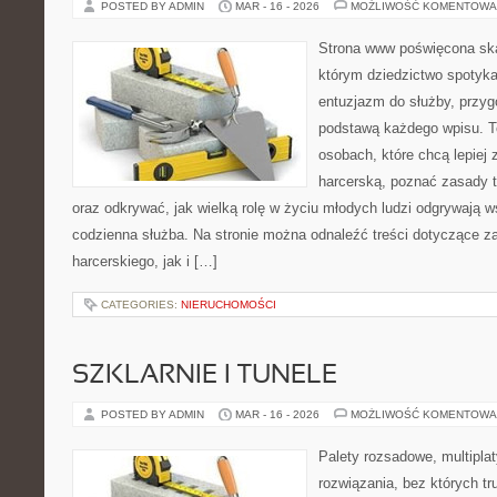
POSTED BY ADMIN
MAR - 16 - 2026
MOŻLIWOŚĆ KOMENTOWA
Strona www poświęcona ska
którym dziedzictwo spotyka
entuzjazm do służby, przyg
podstawą każdego wpisu. T
osobach, które chcą lepiej
harcerską, poznać zasady t
oraz odkrywać, jak wielką rolę w życiu młodych ludzi odgrywają ws
codzienna służba. Na stronie można odnaleźć treści dotyczące z
harcerskiego, jak i […]
CATEGORIES:
NIERUCHOMOŚCI
SZKLARNIE I TUNELE
POSTED BY ADMIN
MAR - 16 - 2026
MOŻLIWOŚĆ KOMENTOWA
Palety rozsadowe, multiplaty
rozwiązania, bez których t