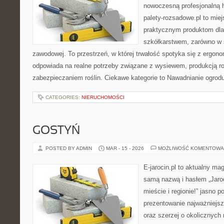
nowoczesną profesjonalną 
palety-rozsadowe.pl to mie
praktycznym produktom dla
szkółkarstwem, zarówno w sk
zawodowej. To przestrzeń, w której trwałość spotyka się z ergono
odpowiada na realne potrzeby związane z wysiewem, produkcją r
zabezpieczaniem roślin. Ciekawe kategorie to Nawadnianie ogrod
CATEGORIES:
NIERUCHOMOŚCI
GOSTYŃ
POSTED BY ADMIN
MAR - 15 - 2026
MOŻLIWOŚĆ KOMENTOWA
E-jarocin.pl to aktualny ma
samą nazwą i hasłem „Jaroc
mieście i regionie!” jasno p
prezentowanie najważniejszy
oraz szerzej o okolicznych 