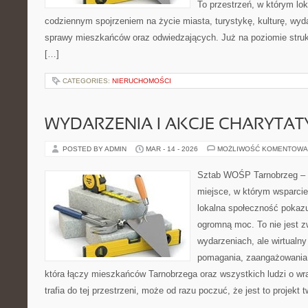
To przestrzeń, w którym lok
codziennym spojrzeniem na życie miasta, turystykę, kulturę, wyda
sprawy mieszkańców oraz odwiedzających. Już na poziomie struktu
[…]
CATEGORIES:
NIERUCHOMOŚCI
WYDARZENIA I AKCJE CHARYTA
POSTED BY ADMIN
MAR - 14 - 2026
MOŻLIWOŚĆ KOMENTOWA
Sztab WOŚP Tarnobrzeg – G
miejsce, w którym wsparcie
lokalna społeczność pokazu
ogromną moc. To nie jest z
wydarzeniach, ale wirtualny
pomagania, zaangażowania 
która łączy mieszkańców Tarnobrzega oraz wszystkich ludzi o wra
trafia do tej przestrzeni, może od razu poczuć, że jest to projekt 