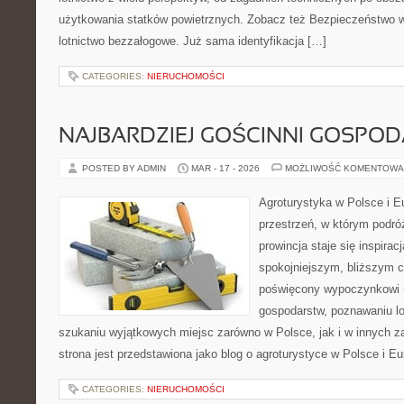
użytkowania statków powietrznych. Zobacz też Bezpieczeństwo w l
lotnictwo bezzałogowe. Już sama identyfikacja […]
CATEGORIES:
NIERUCHOMOŚCI
NAJBARDZIEJ GOŚCINNI GOSPO
POSTED BY ADMIN
MAR - 17 - 2026
MOŻLIWOŚĆ KOMENTOWA
Agroturystyka w Polsce i Eu
przestrzeń, w którym podróż
prowincja staje się inspira
spokojniejszym, bliższym c
poświęcony wypoczynkowi n
gospodarstw, poznawaniu lo
szukaniu wyjątkowych miejsc zarówno w Polsce, jak i w innych 
strona jest przedstawiona jako blog o agroturystyce w Polsce i Eur
CATEGORIES:
NIERUCHOMOŚCI