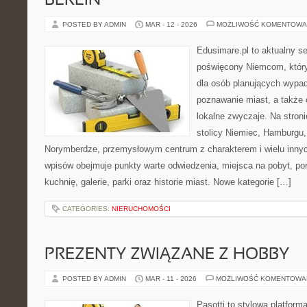
BERLIN
POSTED BY ADMIN
MAR - 12 - 2026
MOŻLIWOŚĆ KOMENTOWA
Edusimare.pl to aktualny s
poświęcony Niemcom, któr
dla osób planujących wypa
poznawanie miast, a także 
lokalne zwyczaje. Na stronie
stolicy Niemiec, Hamburgu, 
Norymberdze, przemysłowym centrum z charakterem i wielu inny
wpisów obejmuje punkty warte odwiedzenia, miejsca na pobyt, por
kuchnię, galerie, parki oraz historie miast. Nowe kategorie […]
CATEGORIES:
NIERUCHOMOŚCI
PREZENTY ZWIĄZANE Z HOBBY
POSTED BY ADMIN
MAR - 11 - 2026
MOŻLIWOŚĆ KOMENTOWA
Pasotti to stylowa platforma