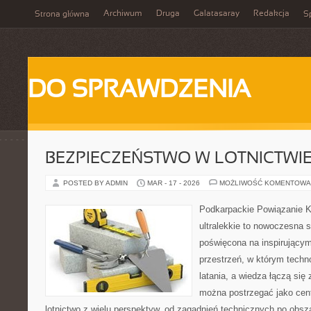
Archiwum
Druga
Galatasaray
Redakcja
Strona główna
Sp
DO SPRAWDZENIA
BEZPIECZEŃSTWO W LOTNICTWI
POSTED BY ADMIN
MAR - 17 - 2026
MOŻLIWOŚĆ KOMENTOWA
Podkarpackie Powiązanie K
ultralekkie to nowoczesna st
poświęcona na inspirującym 
przestrzeń, w którym techno
latania, a wiedza łączą się 
można postrzegać jako cent
lotnictwo z wielu perspektyw, od zagadnień technicznych po obsz