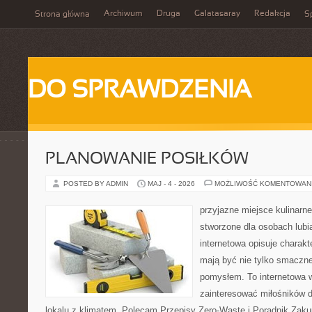
Archiwum
Druga
Galatasaray
Redakcja
Strona główna
Sp
DO SPRAWDZENIA
PLANOWANIE POSIŁKÓW
POSTED BY ADMIN
MAJ - 4 - 2026
MOŻLIWOŚĆ KOMENTOWAN
przyjazne miejsce kulinarne
stworzone dla osobach lub
internetowa opisuje charakte
mają być nie tylko smaczne
pomysłem. To internetowa 
zainteresować miłośników d
lokalu z klimatem. Polecam Przepisy Zero-Waste i Poradnik Zak