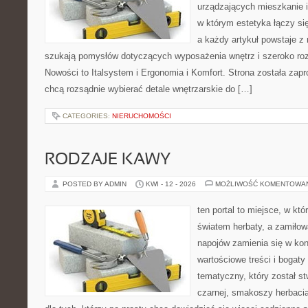
urządzających mieszkanie i
w którym estetyka łączy si
a każdy artykuł powstaje z 
szukają pomysłów dotyczących wyposażenia wnętrz i szeroko ro
Nowości to Italsystem i Ergonomia i Komfort. Strona została zapr
chcą rozsądnie wybierać detale wnętrzarskie do […]
CATEGORIES:
NIERUCHOMOŚCI
RODZAJE KAWY
POSTED BY ADMIN
KWI - 12 - 2026
MOŻLIWOŚĆ KOMENTOWA
ten portal to miejsce, w któ
światem herbaty, a zamiło
napojów zamienia się w konk
wartościowe treści i bogaty
tematyczny, który został s
czarnej, smakoszy herbaci