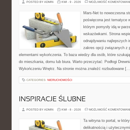
POSTED BY ADMIN
KWI - 9 - 2026
MOŻLIWOŚĆ KOMENTOWAN
Mars-Net to nowoczesna str
poświęcona jest tematyce wn
którym pomysły idą w parz
wskazówkami. Strona wspie
odnajdywaniu najlepszych in
zakres opcji związanych z 
elementami wykończenia. To baza wiedzy dla osób, które szuka
do mieszkania, domu lub biura. Warto przeczytać: Podłogi Drewn
Wykończeniu Wnętrz. Na stronie można znaleźć rozbudowane […
CATEGORIES:
NIERUCHOMOŚCI
INSPIRACJE ŚLUBNE
POSTED BY ADMIN
KWI - 8 - 2026
MOŻLIWOŚĆ KOMENTOWAN
Ta witryna to portal, w któr
delikatnością i użytecznymi