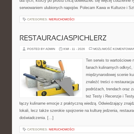
dla tych, którzy po prostu chcą dowiedzieć się więcej codzienne 
serwowaniem ulubionych napojów. Polecam Kawa w Kulturze i Szt
CATEGORIES:
NIERUCHOMOŚCI
RESTAURACJASPICHLERZ
POSTED BY ADMIN
KWI - 11 - 2026
MOŻLIWOŚĆ KOMENTOWA
Ten serwis to wartościowe 
fanach kulinarnych odkryć, 
międzynarodowej scenie kul
znaleźć treści o restauracj
podróżach, trendach oraz z
też Testy i Recenzje i Testy
łączy kulinarne emocje z praktyczną wiedzą. Odwiedzający znajdzi
lokali, lecz także szerokie spojrzenie na kulturę jedzenia, restaur
doświadczenia. […]
CATEGORIES:
NIERUCHOMOŚCI