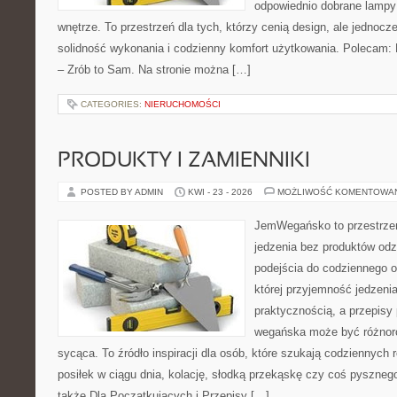
odpowiednio dobrane lampy 
wnętrze. To przestrzeń dla tych, którzy cenią design, ale jednoc
solidność wykonania i codzienny komfort użytkowania. Polecam: P
– Zrób to Sam. Na stronie można […]
CATEGORIES:
NIERUCHOMOŚCI
PRODUKTY I ZAMIENNIKI
POSTED BY ADMIN
KWI - 23 - 2026
MOŻLIWOŚĆ KOMENTOWA
JemWegańsko to przestrzeń,
jedzenia bez produktów od
podejścia do codziennego o
której przyjemność jedzenia
praktycznością, a przepisy
wegańska może być różnoro
sycąca. To źródło inspiracji dla osób, które szukają codziennych 
posiłek w ciągu dnia, kolację, słodką przekąskę czy coś pyszne
także Dla Początkujących i Przepisy […]