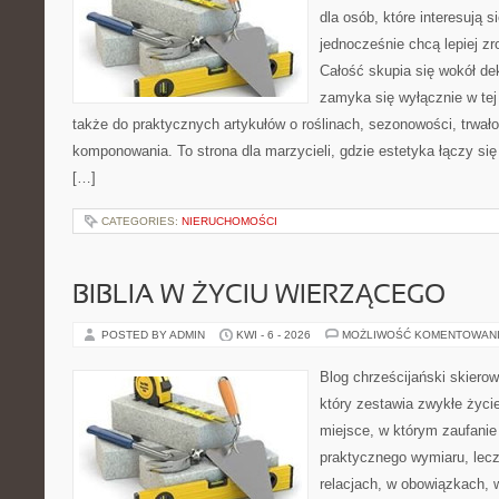
dla osób, które interesują s
jednocześnie chcą lepiej z
Całość skupia się wokół dek
zamyka się wyłącznie w tej
także do praktycznych artykułów o roślinach, sezonowości, trwał
komponowania. To strona dla marzycieli, gdzie estetyka łączy si
[…]
CATEGORIES:
NIERUCHOMOŚCI
BIBLIA W ŻYCIU WIERZĄCEGO
POSTED BY ADMIN
KWI - 6 - 2026
MOŻLIWOŚĆ KOMENTOWAN
Blog chrześcijański skiero
który zestawia zwykłe życ
miejsce, w którym zaufanie
praktycznego wymiaru, lec
relacjach, w obowiązkach,