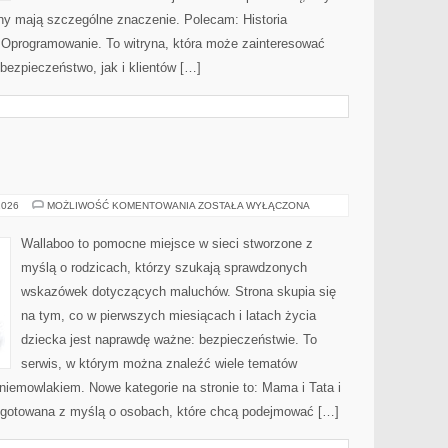
ony mają szczególne znaczenie. Polecam: Historia
i Oprogramowanie. To witryna, która może zainteresować
ezpieczeństwo, jak i klientów […]
SEN
2026
MOŻLIWOŚĆ KOMENTOWANIA
ZOSTAŁA WYŁĄCZONA
I
KOMFORT
Wallaboo to pomocne miejsce w sieci stworzone z
myślą o rodzicach, którzy szukają sprawdzonych
wskazówek dotyczących maluchów. Strona skupia się
na tym, co w pierwszych miesiącach i latach życia
dziecka jest naprawdę ważne: bezpieczeństwie. To
serwis, w którym można znaleźć wiele tematów
iemowlakiem. Nowe kategorie na stronie to: Mama i Tata i
zygotowana z myślą o osobach, które chcą podejmować […]