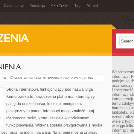
Galatasaray
Redakcja
Tagi
Witold
Spis Treści
SUB
ZENIA
IENIA
Współczesny 
informacji. 
PRAWO
 2026
MOŻLIWOŚĆ KOMENTOWANIA
ZOSTAŁA WYŁĄCZONA
podejmują de
I
UPRAWNIENIA
oraz wiedzy 
Strona internetowa funkcjonujący pod nazwą Olga
Umiejętność 
informacji s
Komorowska to nowoczesna platforma, które łączy
kompetencji 
temu zdobyw
pasję do codzienności, kobiecej energii oraz
bardziej cz
praktycznych porad. Internauci mogą znaleźć tutaj
biblioteki, 
często także
różnorodne treści, które ułatwiają w codziennym
wiele z tych
funkcjonowaniu. Witryna została przygotowana z myślą
w ciągu kil
informacji n
lności oraz harmonii i balansu. Na stronie można znaleźć