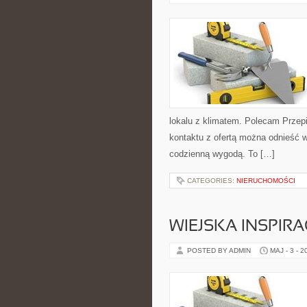
lokalu z klimatem. Polecam Przep
kontaktu z ofertą można odnieść w
codzienną wygodą. To […]
CATEGORIES:
NIERUCHOMOŚCI
WIEJSKA INSPIRA
POSTED BY ADMIN
MAJ - 3 - 2