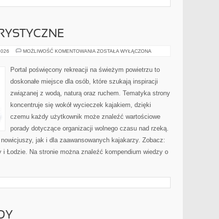
RYSTYCZNE
ŻEGLARSTWO
2026
MOŻLIWOŚĆ KOMENTOWANIA
ZOSTAŁA WYŁĄCZONA
TURYSTYCZNE
Portal poświęcony rekreacji na świeżym powietrzu to
doskonałe miejsce dla osób, które szukają inspiracji
związanej z wodą, naturą oraz ruchem. Tematyka strony
koncentruje się wokół wycieczek kajakiem, dzięki
czemu każdy użytkownik może znaleźć wartościowe
porady dotyczące organizacji wolnego czasu nad rzeką.
 nowicjuszy, jak i dla zaawansowanych kajakarzy. Zobacz:
y i Łodzie. Na stronie można znaleźć kompendium wiedzy o
DY