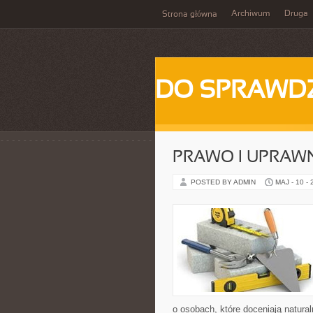
Archiwum
Druga
Strona główna
DO SPRAWD
PRAWO I UPRAWN
POSTED BY ADMIN
MAJ - 10 -
o osobach, które doceniają natura