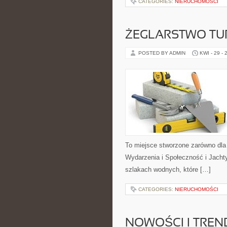
CATEGORIES:
NIERUCHOMOŚCI
ŻEGLARSTWO TU
POSTED BY ADMIN
KWI - 29 - 
To miejsce stworzone zarówno dla
Wydarzenia i Społeczność i Jacht
szlakach wodnych, które […]
CATEGORIES:
NIERUCHOMOŚCI
NOWOŚCI I TREN