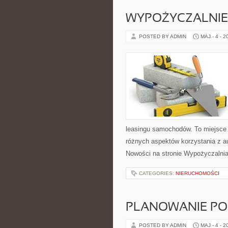
WYPOŻYCZALNIE 
POSTED BY ADMIN
MAJ - 4 - 2
leasingu samochodów. To miejsce
różnych aspektów korzystania z a
Nowości na stronie Wypożyczalni
CATEGORIES:
NIERUCHOMOŚCI
PLANOWANIE PO
POSTED BY ADMIN
MAJ - 4 - 2