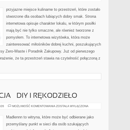
POSIŁKÓW
przyjazne miejsce kulinarne to przestrzeń, które zostało
stworzone dla osobach lubiących dobry smak. Strona
internetowa opisuje charakter lokalu, w którym posiłki
mają być nie tylko smaczne, ale również tworzone z
pomysłem. To internetowa wizytówka, która może
zainteresować miłośników dobrej kuchni, poszukujących
isy Zero-Waste i Poradnik Zakupowy. Już od pierwszego
rażenie, że ta przestrzeń stawia na czytelność połączoną z
CJA – DIY I RĘKODZIEŁO
WIEJSKA
026
MOŻLIWOŚĆ KOMENTOWANIA
ZOSTAŁA WYŁĄCZONA
INSPIRACJA
–
DIY
Madlennn to witryna, które może być odbierane jako
I
RĘKODZIEŁO
przemyślany punkt w sieci dla osób szukających