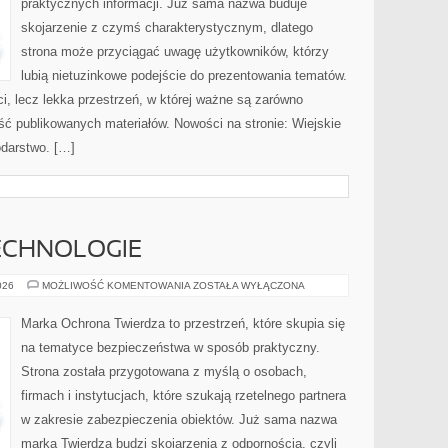
praktycznych informacji. Już sama nazwa buduje
skojarzenie z czymś charakterystycznym, dlatego
strona może przyciągać uwagę użytkowników, którzy
lubią nietuzinkowe podejście do prezentowania tematów.
ci, lecz lekka przestrzeń, w której ważne są zarówno
ość publikowanych materiałów. Nowości na stronie: Wiejskie
odarstwo. […]
ECHNOLOGIE
NOWOCZESNE
026
MOŻLIWOŚĆ KOMENTOWANIA
ZOSTAŁA WYŁĄCZONA
TECHNOLOGIE
Marka Ochrona Twierdza to przestrzeń, które skupia się
na tematyce bezpieczeństwa w sposób praktyczny.
Strona została przygotowana z myślą o osobach,
firmach i instytucjach, które szukają rzetelnego partnera
w zakresie zabezpieczenia obiektów. Już sama nazwa
marka Twierdza budzi skojarzenia z odpornością, czyli