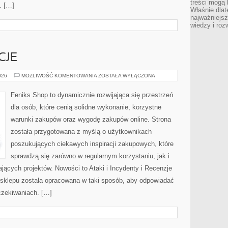
treści mogą 
. […]
Właśnie dlat
najważniejs
wiedzy i roz
CJE
PRAWA
026
MOŻLIWOŚĆ KOMENTOWANIA
ZOSTAŁA WYŁĄCZONA
I
REGULACJE
Feniks Shop to dynamicznie rozwijająca się przestrzeń
dla osób, które cenią solidne wykonanie, korzystne
warunki zakupów oraz wygodę zakupów online. Strona
została przygotowana z myślą o użytkownikach
poszukujących ciekawych inspiracji zakupowych, które
sprawdzą się zarówno w regularnym korzystaniu, jak i
ających projektów. Nowości to Ataki i Incydenty i Recenzje
 sklepu została opracowana w taki sposób, aby odpowiadać
czekiwaniach. […]