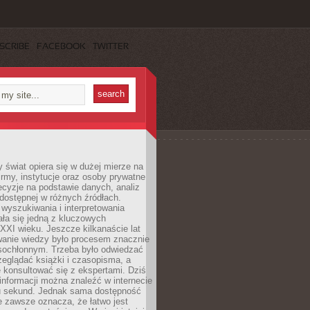
SCRIBE
FACEBOOK
TWITTER
świat opiera się w dużej mierze na
Firmy, instytucje oraz osoby prywatne
cyzje na podstawie danych, analiz
dostępnej w różnych źródłach.
wyszukiwania i interpretowania
tała się jedną z kluczowych
XXI wieku. Jeszcze kilkanaście lat
anie wiedzy było procesem znacznie
asochłonnym. Trzeba było odwiedzać
przeglądać książki i czasopisma, a
 konsultować się z ekspertami. Dziś
 informacji można znaleźć w internecie
ku sekund. Jednak sama dostępność
ie zawsze oznacza, że łatwo jest