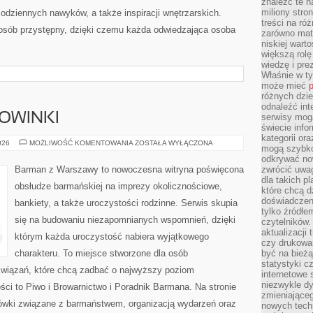
znaleźć te n
miliony stron
codziennych nawyków, a także inspiracji wnętrzarskich.
treści na ró
osób przystępny, dzięki czemu każda odwiedzająca osoba
zarówno mater
niskiej wart
większą rolę
wiedzę i pre
Właśnie w t
może mieć
p
różnych dzie
odnaleźć int
NOWINKI
serwisy mogą
świecie info
kategorii or
CIEKAWOSTKI
026
MOŻLIWOŚĆ KOMENTOWANIA
ZOSTAŁA WYŁĄCZONA
mogą szybko
I
NOWINKI
odkrywać no
Barman z Warszawy to nowoczesna witryna poświęcona
zwrócić uwag
dla takich p
obsłudze barmańskiej na imprezy okolicznościowe,
które chcą d
doświadczeni
bankiety, a także uroczystości rodzinne. Serwis skupia
tylko źródłem
się na budowaniu niezapomnianych wspomnień, dzięki
czytelników.
aktualizacji
którym każda uroczystość nabiera wyjątkowego
czy drukowa
charakteru. To miejsce stworzone dla osób
być na bieżą
statystyki c
związań, które chcą zadbać o najwyższy poziom
internetowe
niezwykle d
ci to Piwo i Browarnictwo i Poradnik Barmana. Na stronie
zmieniająceg
wki związane z barmaństwem, organizacją wydarzeń oraz
nowych tech