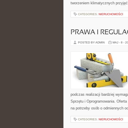
tworzeniem klimatycznych przyjęć
CATEGORIES:
NIERUCHOMOŚCI
PRAWA I REGULA
POSTED BY ADMIN
MAJ - 8 - 2
podczas realizacji bardziej wymag
Sprzętu i Oprogramowania. Oferta
na potrzeby osób o odmiennych o
CATEGORIES:
NIERUCHOMOŚCI