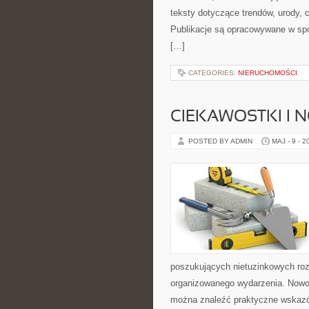
teksty dotyczące trendów, urody, 
Publikacje są opracowywane w sp
[…]
CATEGORIES:
NIERUCHOMOŚCI
CIEKAWOSTKI I 
POSTED BY ADMIN
MAJ - 9 - 2
poszukujących nietuzinkowych ro
organizowanego wydarzenia. Nowoś
można znaleźć praktyczne wskazó