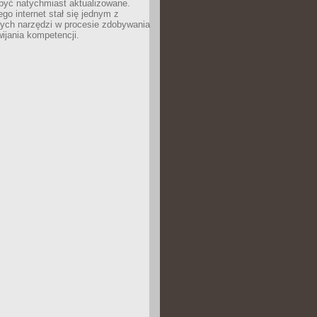
być natychmiast aktualizowane.
ego internet stał się jednym z
zych narzędzi w procesie zdobywania
wijania kompetencji.