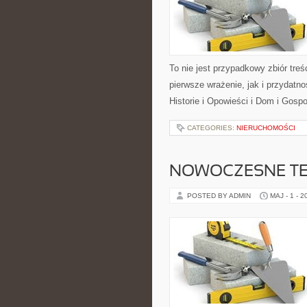
To nie jest przypadkowy zbiór treś
pierwsze wrażenie, jak i przydatn
Historie i Opowieści i Dom i Gosp
CATEGORIES:
NIERUCHOMOŚCI
NOWOCZESNE T
POSTED BY ADMIN
MAJ - 1 - 2