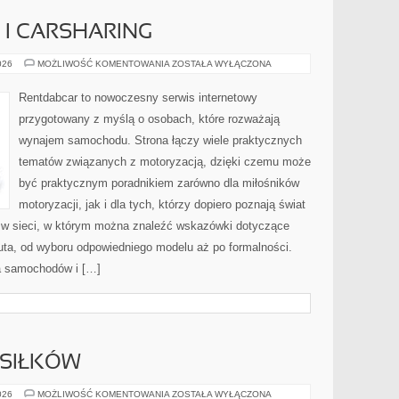
I CARSHARING
WYPOŻYCZALNIE
026
MOŻLIWOŚĆ KOMENTOWANIA
ZOSTAŁA WYŁĄCZONA
I
CARSHARING
Rentdabcar to nowoczesny serwis internetowy
przygotowany z myślą o osobach, które rozważają
wynajem samochodu. Strona łączy wiele praktycznych
tematów związanych z motoryzacją, dzięki czemu może
być praktycznym poradnikiem zarówno dla miłośników
motoryzacji, jak i dla tych, którzy dopiero poznają świat
 w sieci, w którym można znaleźć wskazówki dotyczące
uta, od wyboru odpowiedniego modelu aż po formalności.
a samochodów i […]
SIŁKÓW
PLANOWANIE
026
MOŻLIWOŚĆ KOMENTOWANIA
ZOSTAŁA WYŁĄCZONA