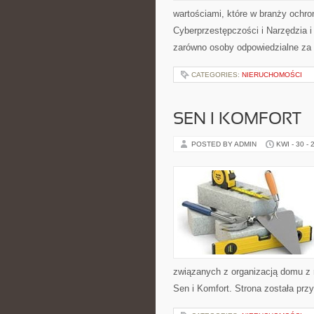
wartościami, które w branży ochr
Cyberprzestępczości i Narzędzia 
zarówno osoby odpowiedzialne za b
CATEGORIES:
NIERUCHOMOŚCI
SEN I KOMFORT
POSTED BY ADMIN
KWI - 30 - 
związanych z organizacją domu z n
Sen i Komfort. Strona została pr