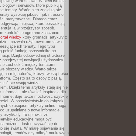
aprawdę wartościowe. W sieci istnieją
, blogów i serwisów, które publikują
żne tematy. Wśród nich znajdują się
iały wysokiej jakości, jak i treści o
ości merytorycznej. Dlatego coraz
 odgrywają miejsca, które porządkują
zentują ją w przejrzysty sposób.
ym kontekście ogromne znaczenie
ortal wiedzy
który gromadzi artykuły z
dzin i pozwala użytkownikom łatwo
eresujące ich tematy. Tego typu
 pełnić funkcję przewodnika po
rmacji. Dzięki odpowiedniej strukturze
az przejrzystej nawigacji użytkownicy
 przechodzić między tematami i
we obszary wiedzy. Warto także
ę na rolę autorów, którzy tworzą treści
latform. Często są to osoby z pasją,
zielić się swoją wiedzą i
em. Dzięki temu artykuły stają się nie
 informacji, ale również inspiracją dla
 Internet daje także możliwość szybkiej
 treści. W przeciwieństwie do książek
nych czasopism artykuły online mogą
co uzupełniane o nowe informacje,
zy przykłady. To sprawia, że
 serwisy edukacyjne mogą być
ynamiczne i dostosowywać się do
o się świata. W miarę pojawiania się
nologii, trendów czy odkryć naukowych