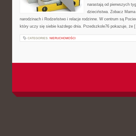
narastają od pierwszych tyg
dzieciństwa. Zobacz Mama i
narodzinach i Rodzeństwo i relacje rodzinne. W centrum są Pociec
który uczy się siebie każdego dnia. Przedszkole76 pokazuje, że 
CATEGORIES:
NIERUCHOMOŚCI