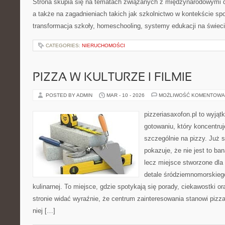
Strona skupia się na tematach związanych z międzynarodowymi 
a także na zagadnieniach takich jak szkolnictwo w kontekście s
transformacja szkoły, homeschooling, systemy edukacji na świec
CATEGORIES:
NIERUCHOMOŚCI
PIZZA W KULTURZE I FILMIE
POSTED BY ADMIN
MAR - 10 - 2026
MOŻLIWOŚĆ KOMENTOWA
pizzeriasaxofon.pl to wyjąt
gotowaniu, który koncentruj
szczególnie na pizzy. Już 
pokazuje, że nie jest to ba
lecz miejsce stworzone dla
detale śródziemnomorskieg
kulinarnej. To miejsce, gdzie spotykają się porady, ciekawostki o
stronie widać wyraźnie, że centrum zainteresowania stanowi pizza
niej […]