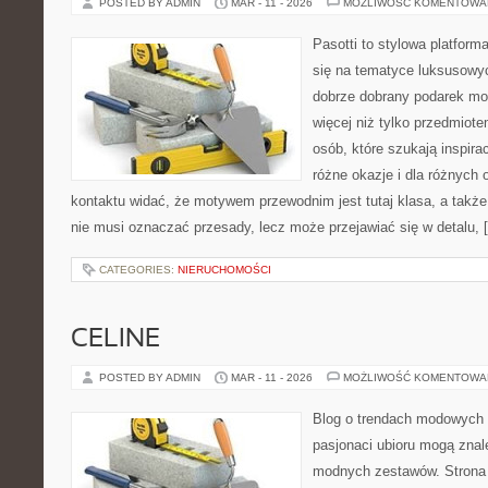
POSTED BY ADMIN
MAR - 11 - 2026
MOŻLIWOŚĆ KOMENTOWA
Pasotti to stylowa platforma
się na tematyce luksusowy
dobrze dobrany podarek m
więcej niż tylko przedmiote
osób, które szukają inspira
różne okazje i dla różnych
kontaktu widać, że motywem przewodnim jest tutaj klasa, a także
nie musi oznaczać przesady, lecz może przejawiać się w detalu, 
CATEGORIES:
NIERUCHOMOŚCI
CELINE
POSTED BY ADMIN
MAR - 11 - 2026
MOŻLIWOŚĆ KOMENTOWA
Blog o trendach modowych 
pasjonaci ubioru mogą zna
modnych zestawów. Strona p