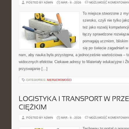
POSTED BY ADMIN
MAR - 8 - 2026
MOŻLIWOŚĆ KOMENTOWAN
To miejsce stworzone z myś
szeroko, czyli nie tylko jak
też jako rozwój kompetencj
łączy sprawdzone rozwiązani
pomagają uczniom, bliskim
się po świecie zagadnień w
nam, aby nauka była przystępna, a jednocześnie wartościowa – ta
widocznych efektów. Ciekawe adresy to Materiały edukacyjne i Źło
przyswajanie […]
CATEGORIES:
NIERUCHOMOŚCI
LOGISTYKA I TRANSPORT W PRZ
CIĘŻKIM
POSTED BY ADMIN
MAR - 8 - 2026
MOŻLIWOŚĆ KOMENTOWAN
Techneau to portal o gospo