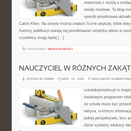
stworzona z myślą o osoba
trendy modowe. To blog mo
sposób przedstawia aktualn
Calvin Klein. Na stronie można znaleźć liczne artykuły, które doty
Autorzy publikacji starają się przedstawiać estetykę ubioru w spo
czytelnicy mogą lepiej […]
CATEGORIES:
NIERUCHOMOŚCI
NAUCZYCIEL W RÓŻNYCH ZAKĄ
POSTED BY ADMIN
MAR - 10 - 2026
MOŻLIWOŚĆ KOMENTOWA
szkolakamionka.pl to inspi
światowym programom eduk
że szkoła może być przestr
witryna, w którym informacj
jednej perspektywie, lecz p
różne systemy edukacji ob