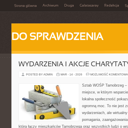
Archiwum
Druga
Galatasaray
Redakcja
Strona główna
Sp
DO SPRAWDZENIA
WYDARZENIA I AKCJE CHARYTA
POSTED BY ADMIN
MAR - 14 - 2026
MOŻLIWOŚĆ KOMENTOWA
Sztab WOŚP Tarnobrzeg – G
miejsce, w którym wsparcie
lokalna społeczność pokazu
ogromną moc. To nie jest z
wydarzeniach, ale wirtualny
pomagania, zaangażowania 
która łączy mieszkańców Tarnobrzega oraz wszystkich ludzi o wra