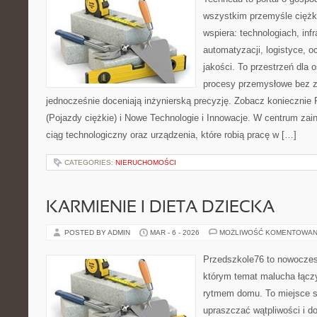
wszystkim przemyśle ciężki
wspiera: technologiach, infr
automatyzacji, logistyce, oc
jakości. To przestrzeń dla 
procesy przemysłowe bez zb
jednocześnie doceniają inżynierską precyzję. Zobacz koniecznie
(Pojazdy ciężkie) i Nowe Technologie i Innowacje. W centrum zain
ciąg technologiczny oraz urządzenia, które robią pracę w […]
CATEGORIES:
NIERUCHOMOŚCI
KARMIENIE I DIETA DZIECKA
POSTED BY ADMIN
MAR - 6 - 2026
MOŻLIWOŚĆ KOMENTOWAN
Przedszkole76 to nowoczesn
którym temat malucha łączy
rytmem domu. To miejsce s
upraszczać wątpliwości i d