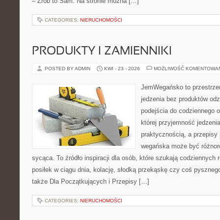
– Zrób to Sam. Na stronie można […]
CATEGORIES:
NIERUCHOMOŚCI
PRODUKTY I ZAMIENNIKI
POSTED BY ADMIN
KWI - 23 - 2026
MOŻLIWOŚĆ KOMENTOWA
JemWegańsko to przestrzeń,
jedzenia bez produktów od
podejścia do codziennego o
której przyjemność jedzenia
praktycznością, a przepisy
wegańska może być różnoro
sycąca. To źródło inspiracji dla osób, które szukają codziennych 
posiłek w ciągu dnia, kolację, słodką przekąskę czy coś pyszne
także Dla Początkujących i Przepisy […]
CATEGORIES:
NIERUCHOMOŚCI