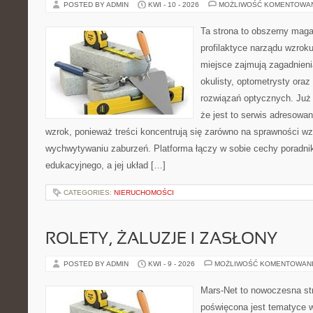
POSTED BY ADMIN
KWI - 10 - 2026
MOŻLIWOŚĆ KOMENTOWA
Ta strona to obszerny mag
profilaktyce narządu wzroku
miejsce zajmują zagadnieni
okulisty, optometrysty oraz
rozwiązań optycznych. Już 
że jest to serwis adresowa
wzrok, ponieważ treści koncentrują się zarówno na sprawności w
wychwytywaniu zaburzeń. Platforma łączy w sobie cechy poradnik
edukacyjnego, a jej układ […]
CATEGORIES:
NIERUCHOMOŚCI
ROLETY, ŻALUZJE I ZASŁONY
POSTED BY ADMIN
KWI - 9 - 2026
MOŻLIWOŚĆ KOMENTOWAN
Mars-Net to nowoczesna str
poświęcona jest tematyce wn