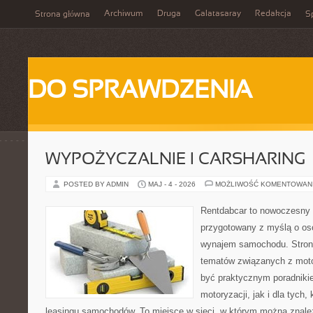
Archiwum
Druga
Galatasaray
Redakcja
Strona główna
Sp
DO SPRAWDZENIA
WYPOŻYCZALNIE I CARSHARING
POSTED BY ADMIN
MAJ - 4 - 2026
MOŻLIWOŚĆ KOMENTOWAN
Rentdabcar to nowoczesny 
przygotowany z myślą o os
wynajem samochodu. Strona
tematów związanych z moto
być praktycznym poradniki
motoryzacji, jak i dla tych,
leasingu samochodów. To miejsce w sieci, w którym można znal