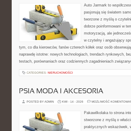
Auto Jarmark to współczesn
pasjonują się światem sam
tworzone z myślą o czyteln
dobrze poinformowani w te
motoryzacją, ale jednocześ
w czytelny i angażujący sp
tym, co dla kierowców, fanów czterech kółek oraz osób obserwują
naprawdę istotne: nowych technologiach, trendach rynkowych, bez
testach, porównaniach oraz codziennych zagadnieniach związany
CATEGORIES:
NIERUCHOMOŚCI
PSIA MODA I AKCESORIA
POSTED BY ADMIN
KWI - 14 - 2026
MOŻLIWOŚĆ KOMENTOWA
Pakawilkolaka to strona int
stworzone z myślą o właścic
praktycznych wskazówek, w