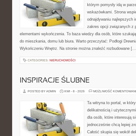
którym pomysły idą w parz
wskazówkami. Strona wspie
odnajdywaniu najlepszych in
zakres opcji związanych z 
elementami wykończenia. To baza wiedzy dla osób, które szuka
do mieszkania, domu lub biura. Warto przeczytać: Podłogi Drewn
Wykończeniu Wnętrz. Na stronie można znaleźć rozbudowane […
CATEGORIES:
NIERUCHOMOŚCI
INSPIRACJE ŚLUBNE
POSTED BY ADMIN
KWI - 8 - 2026
MOŻLIWOŚĆ KOMENTOWAN
Ta witryna to portal, w któr
delikatnością i użytecznymi
dla osób, które interesują s
jednocześnie chcą lepiej z
Całość skupia się wokół dek