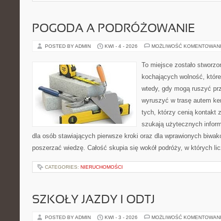
POGODA A PODRÓŻOWANIE
POSTED BY ADMIN
KWI - 4 - 2026
MOŻLIWOŚĆ KOMENTOWAN
To miejsce zostało stworz
kochających wolność, które 
wtedy, gdy mogą ruszyć prz
wyruszyć w trasę autem ke
tych, którzy cenią kontakt 
szukają użytecznych informa
dla osób stawiających pierwsze kroki oraz dla wprawionych biwak
poszerzać wiedzę. Całość skupia się wokół podróży, w których lic
CATEGORIES:
NIERUCHOMOŚCI
SZKOŁY JAZDY I ODTJ
POSTED BY ADMIN
KWI - 3 - 2026
MOŻLIWOŚĆ KOMENTOWAN