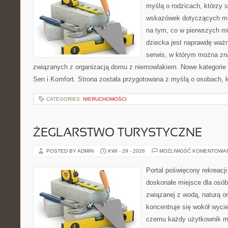
myślą o rodzicach, którzy
wskazówek dotyczących mal
na tym, co w pierwszych mi
dziecka jest naprawdę ważn
serwis, w którym można zn
związanych z organizacją domu z niemowlakiem. Nowe kategorie n
Sen i Komfort. Strona została przygotowana z myślą o osobach,
CATEGORIES:
NIERUCHOMOŚCI
ŻEGLARSTWO TURYSTYCZNE
POSTED BY ADMIN
KWI - 29 - 2026
MOŻLIWOŚĆ KOMENTOWA
Portal poświęcony rekreacj
doskonałe miejsce dla osób,
związanej z wodą, naturą o
koncentruje się wokół wyci
czemu każdy użytkownik m