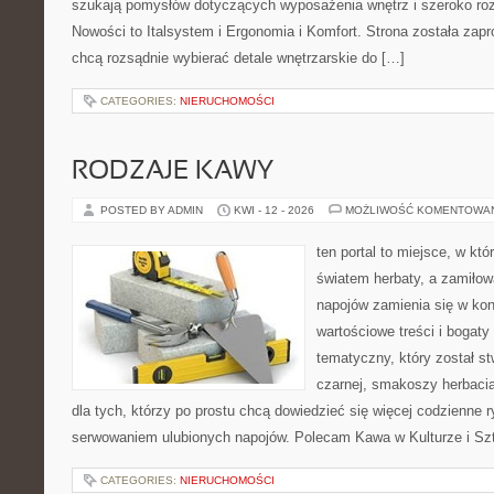
szukają pomysłów dotyczących wyposażenia wnętrz i szeroko ro
Nowości to Italsystem i Ergonomia i Komfort. Strona została zapr
chcą rozsądnie wybierać detale wnętrzarskie do […]
CATEGORIES:
NIERUCHOMOŚCI
RODZAJE KAWY
POSTED BY ADMIN
KWI - 12 - 2026
MOŻLIWOŚĆ KOMENTOWA
ten portal to miejsce, w któ
światem herbaty, a zamiło
napojów zamienia się w konk
wartościowe treści i bogaty
tematyczny, który został s
czarnej, smakoszy herbaci
dla tych, którzy po prostu chcą dowiedzieć się więcej codzienne 
serwowaniem ulubionych napojów. Polecam Kawa w Kulturze i Szt
CATEGORIES:
NIERUCHOMOŚCI