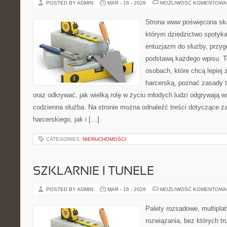
POSTED BY ADMIN
MAR - 16 - 2026
MOŻLIWOŚĆ KOMENTOWA
Strona www poświęcona ska
którym dziedzictwo spotyka
entuzjazm do służby, przyg
podstawą każdego wpisu. T
osobach, które chcą lepiej
harcerską, poznać zasady t
oraz odkrywać, jak wielką rolę w życiu młodych ludzi odgrywają ws
codzienna służba. Na stronie można odnaleźć treści dotyczące z
harcerskiego, jak i […]
CATEGORIES:
NIERUCHOMOŚCI
SZKLARNIE I TUNELE
POSTED BY ADMIN
MAR - 16 - 2026
MOŻLIWOŚĆ KOMENTOWA
Palety rozsadowe, multiplaty
rozwiązania, bez których t