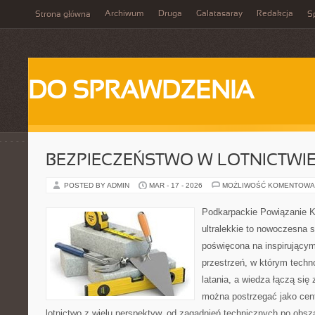
Archiwum
Druga
Galatasaray
Redakcja
Strona główna
Sp
DO SPRAWDZENIA
BEZPIECZEŃSTWO W LOTNICTWI
POSTED BY ADMIN
MAR - 17 - 2026
MOŻLIWOŚĆ KOMENTOWA
Podkarpackie Powiązanie K
ultralekkie to nowoczesna st
poświęcona na inspirującym 
przestrzeń, w którym techno
latania, a wiedza łączą się 
można postrzegać jako cent
lotnictwo z wielu perspektyw, od zagadnień technicznych po obsz