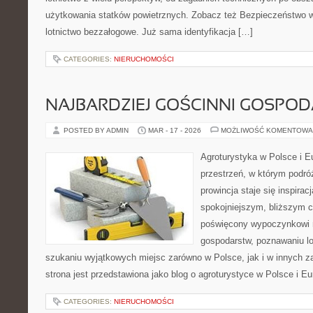
użytkowania statków powietrznych. Zobacz też Bezpieczeństwo w l
lotnictwo bezzałogowe. Już sama identyfikacja […]
CATEGORIES:
NIERUCHOMOŚCI
NAJBARDZIEJ GOŚCINNI GOSPO
POSTED BY ADMIN
MAR - 17 - 2026
MOŻLIWOŚĆ KOMENTOWA
Agroturystyka w Polsce i Eu
przestrzeń, w którym podróż
prowincja staje się inspira
spokojniejszym, bliższym c
poświęcony wypoczynkowi n
gospodarstw, poznawaniu lo
szukaniu wyjątkowych miejsc zarówno w Polsce, jak i w innych 
strona jest przedstawiona jako blog o agroturystyce w Polsce i Eur
CATEGORIES:
NIERUCHOMOŚCI