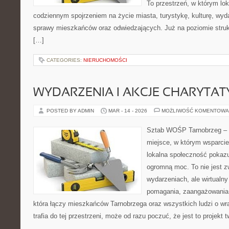
To przestrzeń, w którym lok
codziennym spojrzeniem na życie miasta, turystykę, kulturę, wyda
sprawy mieszkańców oraz odwiedzających. Już na poziomie struktu
[…]
CATEGORIES:
NIERUCHOMOŚCI
WYDARZENIA I AKCJE CHARYTA
POSTED BY ADMIN
MAR - 14 - 2026
MOŻLIWOŚĆ KOMENTOWA
Sztab WOŚP Tarnobrzeg – G
miejsce, w którym wsparcie
lokalna społeczność pokazu
ogromną moc. To nie jest z
wydarzeniach, ale wirtualny
pomagania, zaangażowania 
która łączy mieszkańców Tarnobrzega oraz wszystkich ludzi o wra
trafia do tej przestrzeni, może od razu poczuć, że jest to projekt 