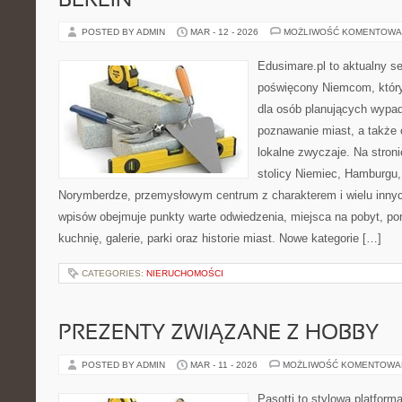
BERLIN
POSTED BY ADMIN
MAR - 12 - 2026
MOŻLIWOŚĆ KOMENTOWA
Edusimare.pl to aktualny s
poświęcony Niemcom, któr
dla osób planujących wypa
poznawanie miast, a także 
lokalne zwyczaje. Na stronie
stolicy Niemiec, Hamburgu, 
Norymberdze, przemysłowym centrum z charakterem i wielu inny
wpisów obejmuje punkty warte odwiedzenia, miejsca na pobyt, por
kuchnię, galerie, parki oraz historie miast. Nowe kategorie […]
CATEGORIES:
NIERUCHOMOŚCI
PREZENTY ZWIĄZANE Z HOBBY
POSTED BY ADMIN
MAR - 11 - 2026
MOŻLIWOŚĆ KOMENTOWA
Pasotti to stylowa platforma