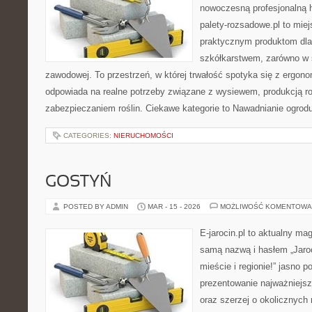
nowoczesną profesjonalną 
palety-rozsadowe.pl to mie
praktycznym produktom dla
szkółkarstwem, zarówno w sk
zawodowej. To przestrzeń, w której trwałość spotyka się z ergono
odpowiada na realne potrzeby związane z wysiewem, produkcją r
zabezpieczaniem roślin. Ciekawe kategorie to Nawadnianie ogrod
CATEGORIES:
NIERUCHOMOŚCI
GOSTYŃ
POSTED BY ADMIN
MAR - 15 - 2026
MOŻLIWOŚĆ KOMENTOWA
E-jarocin.pl to aktualny ma
samą nazwą i hasłem „Jaroc
mieście i regionie!” jasno p
prezentowanie najważniejszy
oraz szerzej o okolicznych 