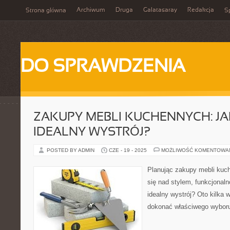
Archiwum
Druga
Galatasaray
Redakcja
Strona główna
Sp
DO SPRAWDZENIA
ZAKUPY MEBLI KUCHENNYCH: J
IDEALNY WYSTRÓJ?
POSTED BY ADMIN
CZE - 19 - 2025
MOŻLIWOŚĆ KOMENTOWA
Planując zakupy mebli kuc
się nad stylem, funkcjonaln
idealny wystrój? Oto kilka
dokonać właściwego wybor