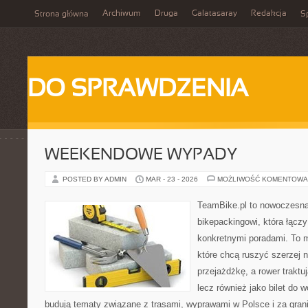
Archiwum
Druga
Galatasaray
Redakcja
Strona główna
Sp
DO SPRAWDZENIA
WEEKENDOWE WYPADY
POSTED BY ADMIN
MAR - 23 - 2026
MOŻLIWOŚĆ KOMENTOWA
TeamBike.pl to nowoczesna
bikepackingowi, która łączy
konkretnymi poradami. To m
które chcą ruszyć szerzej n
przejażdżkę, a rower traktuj
lecz również jako bilet do 
budują tematy związane z trasami, wyprawami w Polsce i za gran