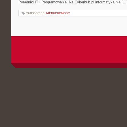
Poradniki IT i Programowanie. Na Cyberhub.pl informatyka nie […
CATEGORIES:
NIERUCHOMOŚCI