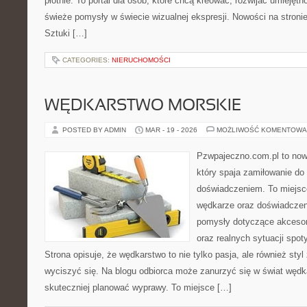
płótnie. To portal dla osób, które chcą kreować, rozwijać umiejęt
świeże pomysły w świecie wizualnej ekspresji. Nowości na stroni
Sztuki […]
CATEGORIES:
NIERUCHOMOŚCI
WĘDKARSTWO MORSKIE
POSTED BY ADMIN
MAR - 19 - 2026
MOŻLIWOŚĆ KOMENTOWA
Pzwpajeczno.com.pl to now
który spaja zamiłowanie d
doświadczeniem. To miejsc
wędkarze oraz doświadczen
pomysły dotyczące akcesori
oraz realnych sytuacji spo
Strona opisuje, że wędkarstwo to nie tylko pasja, ale również styl
wyciszyć się. Na blogu odbiorca może zanurzyć się w świat wędka
skuteczniej planować wyprawy. To miejsce […]