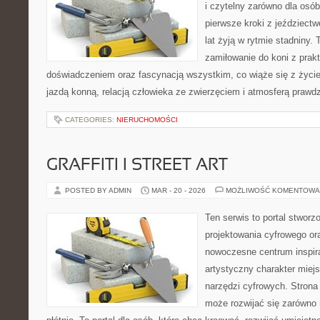
i czytelny zarówno dla osób
pierwsze kroki z jeździectwe
lat żyją w rytmie stadniny. 
zamiłowanie do koni z pra
doświadczeniem oraz fascynacją wszystkim, co wiąże się z życie
jazdą konną, relacją człowieka ze zwierzęciem i atmosferą prawdz
CATEGORIES:
NIERUCHOMOŚCI
GRAFFITI I STREET ART
POSTED BY ADMIN
MAR - 20 - 2026
MOŻLIWOŚĆ KOMENTOWA
Ten serwis to portal stworzo
projektowania cyfrowego ora
nowoczesne centrum inspira
artystyczny charakter miejs
narzędzi cyfrowych. Stron
może rozwijać się zarówno 