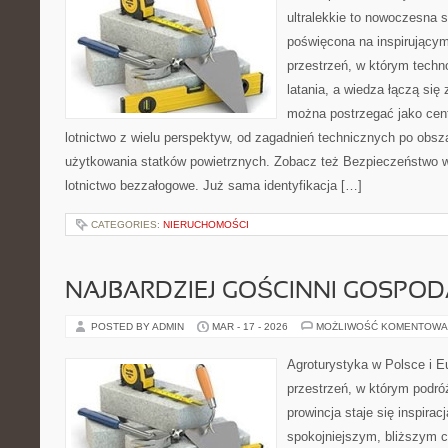
ultralekkie to nowoczesna st
poświęcona na inspirującym 
przestrzeń, w którym techno
latania, a wiedza łączą się 
można postrzegać jako cent
lotnictwo z wielu perspektyw, od zagadnień technicznych po obsz
użytkowania statków powietrznych. Zobacz też Bezpieczeństwo w l
lotnictwo bezzałogowe. Już sama identyfikacja […]
CATEGORIES:
NIERUCHOMOŚCI
NAJBARDZIEJ GOŚCINNI GOSPO
POSTED BY ADMIN
MAR - 17 - 2026
MOŻLIWOŚĆ KOMENTOWA
Agroturystyka w Polsce i Eu
przestrzeń, w którym podróż
prowincja staje się inspira
spokojniejszym, bliższym c