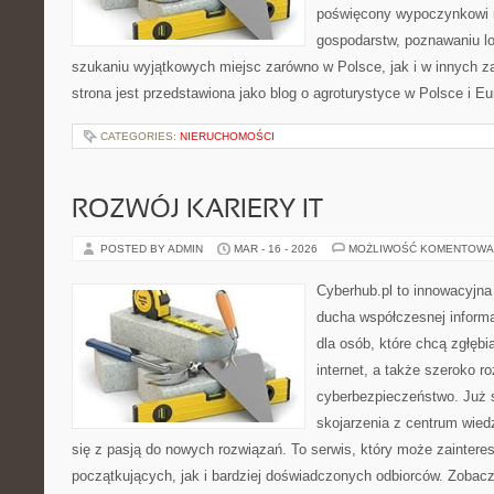
poświęcony wypoczynkowi n
gospodarstw, poznawaniu lo
szukaniu wyjątkowych miejsc zarówno w Polsce, jak i w innych 
strona jest przedstawiona jako blog o agroturystyce w Polsce i Eur
CATEGORIES:
NIERUCHOMOŚCI
ROZWÓJ KARIERY IT
POSTED BY ADMIN
MAR - 16 - 2026
MOŻLIWOŚĆ KOMENTOWA
Cyberhub.pl to innowacyjna 
ducha współczesnej informa
dla osób, które chcą zgłęb
internet, a także szeroko r
cyberbezpieczeństwo. Już 
skojarzenia z centrum wied
się z pasją do nowych rozwiązań. To serwis, który może zainter
początkujących, jak i bardziej doświadczonych odbiorców. Zobacz