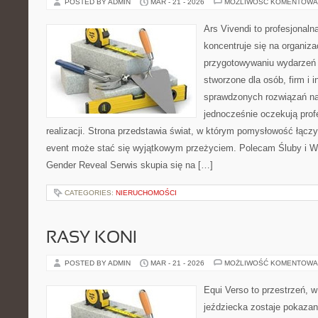
POSTED BY ADMIN
MAR - 21 - 2026
MOŻLIWOŚĆ KOMENTOWA
Ars Vivendi to profesjonalna
koncentruje się na organiza
przygotowywaniu wydarzeń 
stworzone dla osób, firm i i
sprawdzonych rozwiązań na 
jednocześnie oczekują prof
realizacji. Strona przedstawia świat, w którym pomysłowość łączy
event może stać się wyjątkowym przeżyciem. Polecam Śluby i W
Gender Reveal Serwis skupia się na […]
CATEGORIES:
NIERUCHOMOŚCI
RASY KONI
POSTED BY ADMIN
MAR - 21 - 2026
MOŻLIWOŚĆ KOMENTOWA
Equi Verso to przestrzeń, 
jeździecka zostaje pokazan