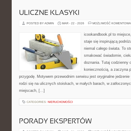
ULICZNE KLASYKI
POSTED BY ADMIN
MAR - 22 - 2026
MOŻLIWOŚĆ KOMENTOWA
icookandbook.pl to miejsce,
staje się inspirującą podr
niemal całego świata. To st
smakować świadomie, cieka
doznania. Tutaj codzienny 
koniecznością, a zaczyna 
przygodę. Motywem przewodnim serwisu jest oryginalne jedzenie ul
rodzi się na ulicznych stoiskach, w małych barach, w zatłoczonyc
miejscach, […]
CATEGORIES:
NIERUCHOMOŚCI
PORADY EKSPERTÓW