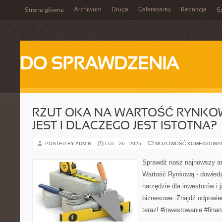
Archiwum
Druga
Galatasaray
Redakcja
Strona główna
Sp
DO SPRAWDZENIA
RZUT OKA NA WARTOŚĆ RYNKOW
JEST I DLACZEGO JEST ISTOTNA?
POSTED BY ADMIN
LUT - 26 - 2025
MOŻLIWOŚĆ KOMENTOWA
Sprawdź nasz najnowszy ar
Wartość Rynkową - dowiedz 
narzędzie dla inwestorów i 
biznesowe. Znajdź odpowied
teraz! #inwestowanie #fina