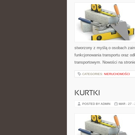
stworzony z myślą o osobach zain
funkcjonowania transportu oraz o
transportowym. Nowości na stronie 
CATEGORIES:
NIERUCHOMOŚCI
KURTKI
POSTED BY ADMIN
MAR - 27 -