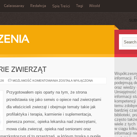
Galatasaray
Redakcja
Tagi
Witold
Spis Treści
SUB
ZENIA
RIE ZWIERZĄT
Współczesny 
informacji. 
ADOPCJE
026
MOŻLIWOŚĆ KOMENTOWANIA
ZOSTAŁA WYŁĄCZONA
podejmują de
I
oraz wiedzy 
HISTORIE
ZWIERZĄT
Umiejętność 
Przygotowałem opis oparty na tym, że strona
informacji s
przedstawia się jako serwis o opiece nad zwierzętami
kompetencji 
temu zdobyw
dla właścicieli zwierząt i obejmuje tematy takie jak
bardziej cz
profilaktyka i terapia, karmienie i suplementacja,
biblioteki, 
często także
pierwsza pomoc, opieka lekarska nad zwierzętami,
wiele z tych
w ciągu kil
mowa ciała zwierząt, opieka nad seniorami oraz
informacji n
arzkrotoszyn.pl to przestrzeń, w którym troska o pupile