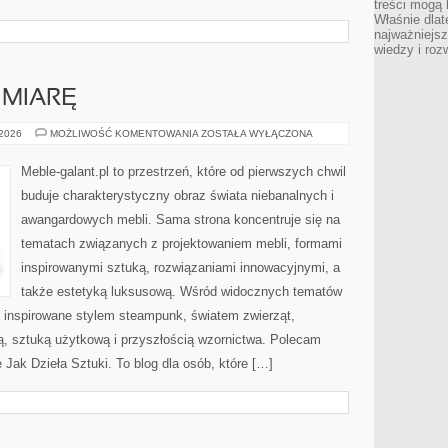
treści mogą 
Właśnie dlat
najważniejs
wiedzy i roz
 MIARĘ
MEBLE
 2026
MOŻLIWOŚĆ KOMENTOWANIA
ZOSTAŁA WYŁĄCZONA
SZYTE
NA
MIARĘ
Meble-galant.pl to przestrzeń, które od pierwszych chwil
buduje charakterystyczny obraz świata niebanalnych i
awangardowych mebli. Sama strona koncentruje się na
tematach związanych z projektowaniem mebli, formami
inspirowanymi sztuką, rozwiązaniami innowacyjnymi, a
także estetyką luksusową. Wśród widocznych tematów
e inspirowane stylem steampunk, światem zwierząt,
ą, sztuką użytkową i przyszłością wzornictwa. Polecam
Jak Dzieła Sztuki. To blog dla osób, które […]