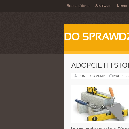
Archiwum
Druga
Strona główna
DO SPRAWD
ADOPCJE I HISTO
POSTED BY ADMIN
KWI - 2 - 2
bezpieczeństwo w podróży. Weteryn