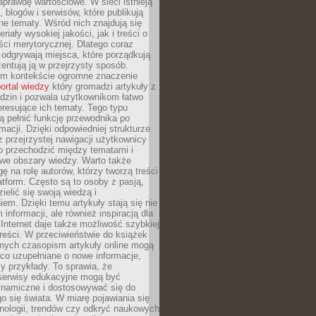
aprawdę wartościowe. W sieci istnieją
, blogów i serwisów, które publikują
żne tematy. Wśród nich znajdują się
iały wysokiej jakości, jak i treści o
ości merytorycznej. Dlatego coraz
 odgrywają miejsca, które porządkują
zentują ją w przejrzysty sposób.
ym kontekście ogromne znaczenie
ortal wiedzy
który gromadzi artykuły z
dzin i pozwala użytkownikom łatwo
eresujące ich tematy. Tego typu
 pełnić funkcję przewodnika po
rmacji. Dzięki odpowiedniej strukturze
az przejrzystej nawigacji użytkownicy
 przechodzić między tematami i
we obszary wiedzy. Warto także
ę na rolę autorów, którzy tworzą treści
latform. Często są to osoby z pasją,
zielić się swoją wiedzą i
em. Dzięki temu artykuły stają się nie
 informacji, ale również inspiracją dla
 Internet daje także możliwość szybkiej
 treści. W przeciwieństwie do książek
nych czasopism artykuły online mogą
co uzupełniane o nowe informacje,
zy przykłady. To sprawia, że
 serwisy edukacyjne mogą być
ynamiczne i dostosowywać się do
o się świata. W miarę pojawiania się
nologii, trendów czy odkryć naukowych