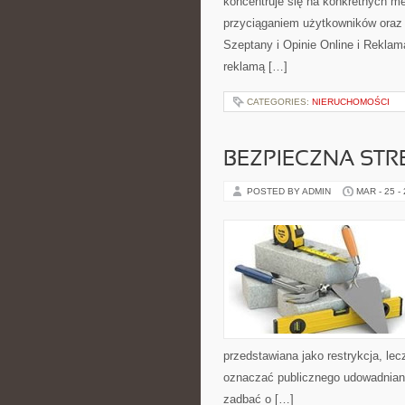
koncentruje się na konkretnych 
przyciąganiem użytkowników oraz
Szeptany i Opinie Online i Reklam
reklamą […]
CATEGORIES:
NIERUCHOMOŚCI
BEZPIECZNA STR
POSTED BY ADMIN
MAR - 25 -
przedstawiana jako restrykcja, lec
oznaczać publicznego udowadniania
zadbać o […]