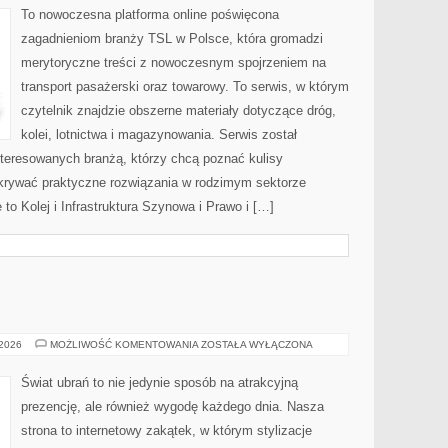
To nowoczesna platforma online poświęcona
zagadnieniom branży TSL w Polsce, która gromadzi
merytoryczne treści z nowoczesnym spojrzeniem na
transport pasażerski oraz towarowy. To serwis, w którym
czytelnik znajdzie obszerne materiały dotyczące dróg,
kolei, lotnictwa i magazynowania. Serwis został
teresowanych branżą, którzy chcą poznać kulisy
dkrywać praktyczne rozwiązania w rodzimym sektorze
to Kolej i Infrastruktura Szynowa i Prawo i […]
KURTKI
 2026
MOŻLIWOŚĆ KOMENTOWANIA
ZOSTAŁA WYŁĄCZONA
Świat ubrań to nie jedynie sposób na atrakcyjną
prezencję, ale również wygodę każdego dnia. Nasza
strona to internetowy zakątek, w którym stylizacje