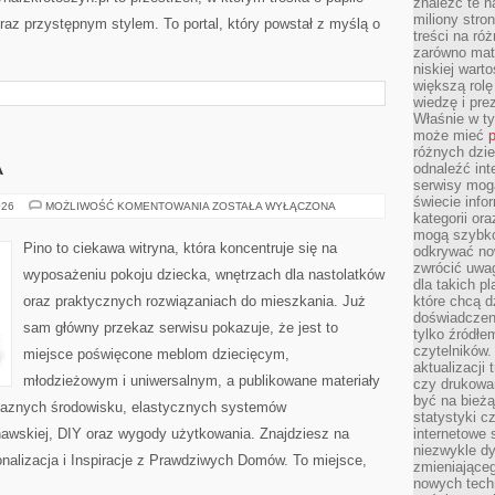
znaleźć te n
miliony stron
raz przystępnym stylem. To portal, który powstał z myślą o
treści na ró
zarówno mater
niskiej wart
większą rolę
wiedzę i pre
Właśnie w t
może mieć
p
różnych dzie
A
odnaleźć int
serwisy mogą
świecie info
POKÓJ
026
MOŻLIWOŚĆ KOMENTOWANIA
ZOSTAŁA WYŁĄCZONA
kategorii or
MALUCHA
mogą szybko
Pino to ciekawa witryna, która koncentruje się na
odkrywać no
zwrócić uwag
wyposażeniu pokoju dziecka, wnętrzach dla nastolatków
dla takich p
oraz praktycznych rozwiązaniach do mieszkania. Już
które chcą d
doświadczeni
sam główny przekaz serwisu pokazuje, że jest to
tylko źródłem
czytelników.
miejsce poświęcone meblom dziecięcym,
aktualizacji
młodzieżowym i uniwersalnym, a publikowane materiały
czy drukowa
być na bieżą
yjaznych środowisku, elastycznych systemów
statystyki c
awskiej, DIY oraz wygody użytkowania. Znajdziesz na
internetowe
niezwykle d
sonalizacja i Inspiracje z Prawdziwych Domów. To miejsce,
zmieniająceg
nowych tech