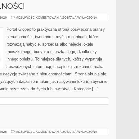
LNOŚCI
PRAWO
 2026
MOŻLIWOŚĆ KOMENTOWANIA
ZOSTAŁA WYŁĄCZONA
I
FORMALNOŚCI
Portal Globex to praktyczna strona poświęcona branży
nieruchomości, tworzona z myślą o osobach, które
rozważają nabycie, sprzedaż albo najęcie lokalu
mieszkalnego, budynku mieszkalnego, działki czy
innego obiektu. To miejsce dla tych, którzy wypatrują
sprawdzonych informacji, chcą lepiej zrozumieć realia
 decyzje związane z nieruchomościami. Strona skupia się
zyszących działaniom takim jak nabywanie lokum, zbywanie
nie przestrzeni do życia lub inwestycji. Kategorie […]
TRANSPORT
 2026
MOŻLIWOŚĆ KOMENTOWANIA
ZOSTAŁA WYŁĄCZONA