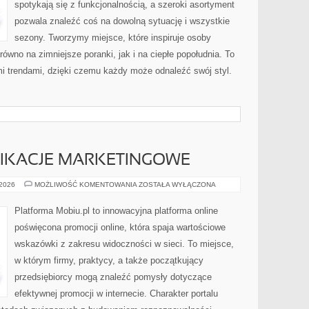
spotykają się z funkcjonalnością, a szeroki asortyment
pozwala znaleźć coś na dowolną sytuację i wszystkie
sezony. Tworzymy miejsce, które inspiruje osoby
ówno na zimniejsze poranki, jak i na ciepłe popołudnia. To
ymi trendami, dzięki czemu każdy może odnaleźć swój styl.
LIKACJE MARKETINGOWE
NARZĘDZIA
 2026
MOŻLIWOŚĆ KOMENTOWANIA
ZOSTAŁA WYŁĄCZONA
I
APLIKACJE
MARKETINGOWE
Platforma Mobiu.pl to innowacyjna platforma online
poświęcona promocji online, która spaja wartościowe
wskazówki z zakresu widoczności w sieci. To miejsce,
w którym firmy, praktycy, a także początkujący
przedsiębiorcy mogą znaleźć pomysły dotyczące
efektywnej promocji w internecie. Charakter portalu