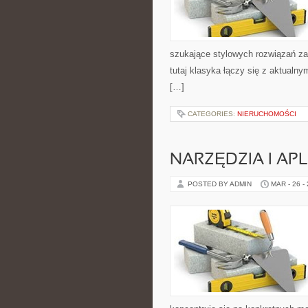
szukające stylowych rozwiązań zar
tutaj klasyka łączy się z aktualn
[…]
CATEGORIES:
NIERUCHOMOŚCI
NARZĘDZIA I AP
POSTED BY ADMIN
MAR - 26 -