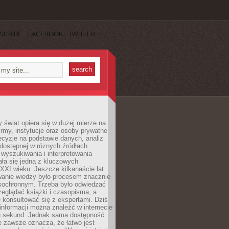
SCRIBE
FACEBOOK
TWITTER
świat opiera się w dużej mierze na
Firmy, instytucje oraz osoby prywatne
cyzje na podstawie danych, analiz
dostępnej w różnych źródłach.
wyszukiwania i interpretowania
tała się jedną z kluczowych
XXI wieku. Jeszcze kilkanaście lat
anie wiedzy było procesem znacznie
asochłonnym. Trzeba było odwiedzać
przeglądać książki i czasopisma, a
 konsultować się z ekspertami. Dziś
 informacji można znaleźć w internecie
ku sekund. Jednak sama dostępność
ie zawsze oznacza, że łatwo jest