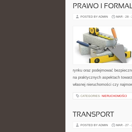
PRAWO I FORMA
POSTED BY ADMIN
MAR - 28 -
rynku oraz podejmować bezpieczne
na praktycznych aspektach towar
własnej nieruchomości czy najmowa
CATEGORIES:
NIERUCHOMOŚCI
TRANSPORT
POSTED BY ADMIN
MAR - 27 -