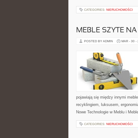
CATEGORIES:
NIERUCHOMOŚCI
MEBLE SZYTE NA
POSTED BY ADMIN
MAR - 30 -
pojawiają się między innymi mebl
recyklingiem, luksusem, ergonomi
Nowe Technologie w Meblu i Meble 
CATEGORIES:
NIERUCHOMOŚCI