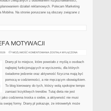
metodach związanych z budowaniem rozpoznawalności,
 planowaniem działań reklamowych. Polecam Marketing
a Mobilna. Na stronie poruszane są obszary związane z
EFA MOTYWACJI
BEZPIECZNA
 2026
MOŻLIWOŚĆ KOMENTOWANIA
ZOSTAŁA WYŁĄCZONA
STREFA
MOTYWACJI
Drarry.pl to miejsce, które powstało z myślą o osobach
najlepiej funkcjonujących w wyciszeniu, dla których
świadome jedzenie oraz aktywność fizyczna mają być
pomocą w codzienności, a nie męczącym obowiązkiem.
To blog kierowany do tych, którzy wolą spokojne tempo
zamiast krzykliwych trendów. Tutaj dieta nie jest
z jako codzienna troska o siebie, a aktywność nie musi
 swojej formy. Drarry.pl pokazuje, że introwertyk może