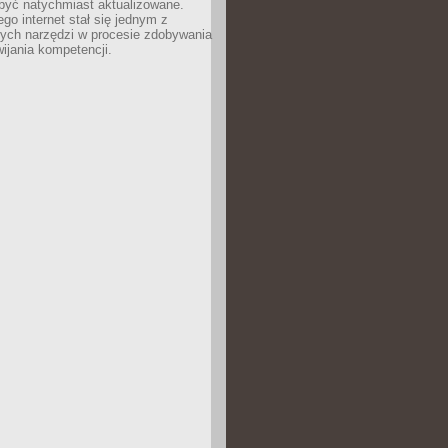
być natychmiast aktualizowane.
ego internet stał się jednym z
zych narzędzi w procesie zdobywania
wijania kompetencji.