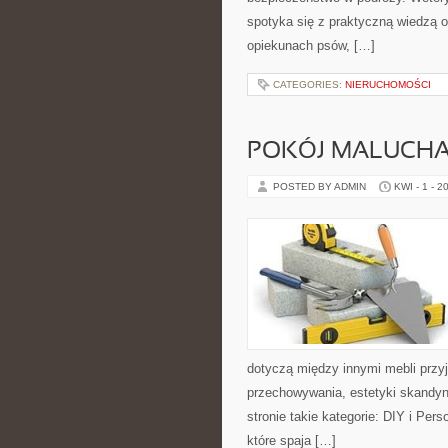
spotyka się z praktyczną wiedzą o
opiekunach psów, […]
CATEGORIES:
NIERUCHOMOŚCI
POKÓJ MALUCH
POSTED BY ADMIN
KWI - 1 - 2
dotyczą między innymi mebli prz
przechowywania, estetyki skandyn
stronie takie kategorie: DIY i Per
które spaja […]