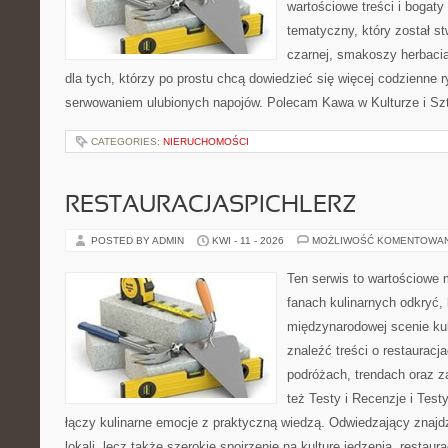
wartościowe treści i bogaty
tematyczny, który został s
czarnej, smakoszy herbaci
dla tych, którzy po prostu chcą dowiedzieć się więcej codzienne 
serwowaniem ulubionych napojów. Polecam Kawa w Kulturze i Szt
CATEGORIES:
NIERUCHOMOŚCI
RESTAURACJASPICHLERZ
POSTED BY ADMIN
KWI - 11 - 2026
MOŻLIWOŚĆ KOMENTOWA
Ten serwis to wartościowe 
fanach kulinarnych odkryć, 
międzynarodowej scenie kul
znaleźć treści o restauracj
podróżach, trendach oraz z
też Testy i Recenzje i Testy
łączy kulinarne emocje z praktyczną wiedzą. Odwiedzający znajdzi
lokali, lecz także szerokie spojrzenie na kulturę jedzenia, restaur