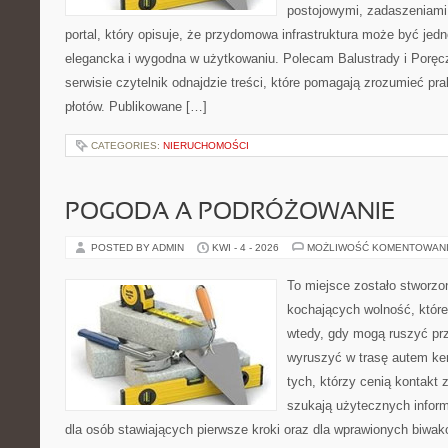
postojowymi, zadaszeniami,
portal, który opisuje, że przydomowa infrastruktura może być jed
elegancka i wygodna w użytkowaniu. Polecam Balustrady i Poręc
serwisie czytelnik odnajdzie treści, które pomagają zrozumieć pr
płotów. Publikowane […]
CATEGORIES:
NIERUCHOMOŚCI
POGODA A PODRÓŻOWANIE
POSTED BY ADMIN
KWI - 4 - 2026
MOŻLIWOŚĆ KOMENTOWAN
To miejsce zostało stworz
kochających wolność, które 
wtedy, gdy mogą ruszyć prz
wyruszyć w trasę autem ke
tych, którzy cenią kontakt 
szukają użytecznych informa
dla osób stawiających pierwsze kroki oraz dla wprawionych biwak