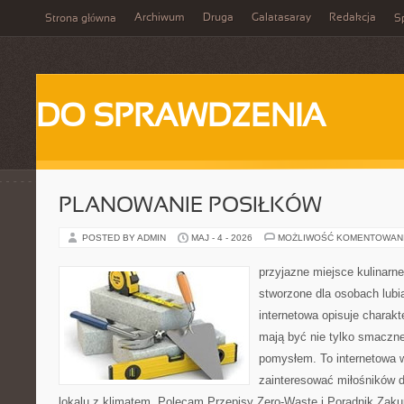
Archiwum
Druga
Galatasaray
Redakcja
Strona główna
Sp
DO SPRAWDZENIA
PLANOWANIE POSIŁKÓW
POSTED BY ADMIN
MAJ - 4 - 2026
MOŻLIWOŚĆ KOMENTOWAN
przyjazne miejsce kulinarne
stworzone dla osobach lub
internetowa opisuje charakte
mają być nie tylko smaczne
pomysłem. To internetowa 
zainteresować miłośników d
lokalu z klimatem. Polecam Przepisy Zero-Waste i Poradnik Zak