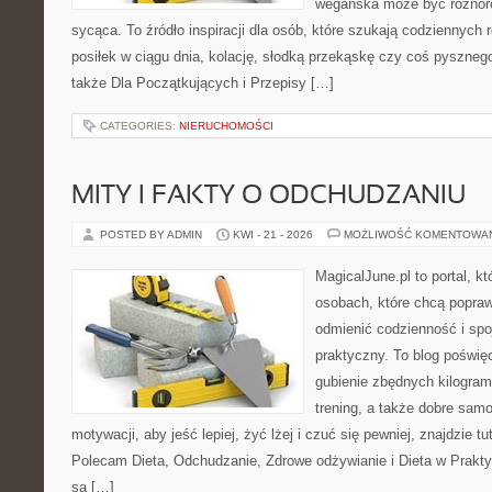
wegańska może być różnoro
sycąca. To źródło inspiracji dla osób, które szukają codziennych 
posiłek w ciągu dnia, kolację, słodką przekąskę czy coś pyszne
także Dla Początkujących i Przepisy […]
CATEGORIES:
NIERUCHOMOŚCI
MITY I FAKTY O ODCHUDZANIU
POSTED BY ADMIN
KWI - 21 - 2026
MOŻLIWOŚĆ KOMENTOWA
MagicalJune.pl to portal, k
osobach, które chcą popra
odmienić codzienność i spo
praktyczny. To blog poświę
gubienie zbędnych kilogram
trening, a także dobre sam
motywacji, aby jeść lepiej, żyć lżej i czuć się pewniej, znajdzie tu
Polecam Dieta, Odchudzanie, Zdrowe odżywianie i Dieta w Prakty
są […]