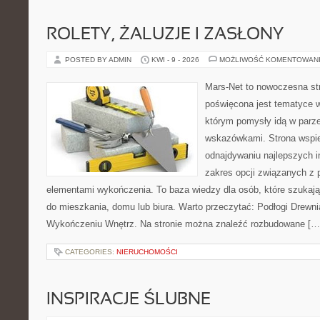
ROLETY, ŻALUZJE I ZASŁONY
POSTED BY ADMIN
KWI - 9 - 2026
MOŻLIWOŚĆ KOMENTOWAN
Mars-Net to nowoczesna str
poświęcona jest tematyce wn
którym pomysły idą w parz
wskazówkami. Strona wspie
odnajdywaniu najlepszych in
zakres opcji związanych z 
elementami wykończenia. To baza wiedzy dla osób, które szuka
do mieszkania, domu lub biura. Warto przeczytać: Podłogi Drewn
Wykończeniu Wnętrz. Na stronie można znaleźć rozbudowane […
CATEGORIES:
NIERUCHOMOŚCI
INSPIRACJE ŚLUBNE