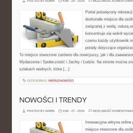
POSTED BY ADMIN
KWI - 29 - 2026
MOŻLIWOŚĆ KOMENTOWA
Portal poświęcony rekreacj
doskonałe miejsce dla osób,
związanej z wodą, naturą o
koncentruje się wokół wyci
czemu każdy użytkownik m
porady dotyczące organizac
To miejsce stworzone zarówno dla nowicjuszy, jak i dla zaawans
Wydarzenia i Społeczność i Jachty i Łodzie. Na stronie można 
szlakach wodnych, które […]
CATEGORIES:
NIERUCHOMOŚCI
NOWOŚCI I TRENDY
POSTED BY ADMIN
KWI - 27 - 2026
MOŻLIWOŚĆ KOMENTOWA
Innowacyjna witryna onlin
miejsce stworzone dla osób