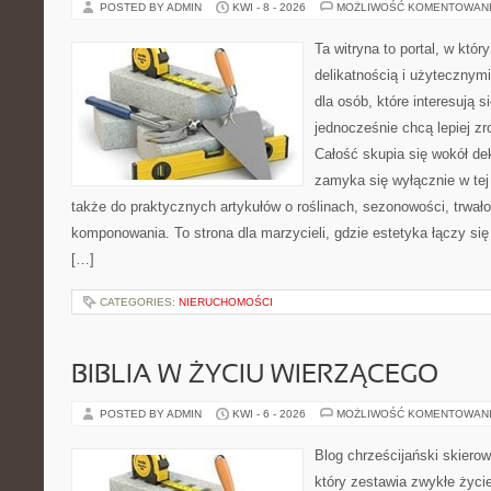
POSTED BY ADMIN
KWI - 8 - 2026
MOŻLIWOŚĆ KOMENTOWAN
Ta witryna to portal, w któr
delikatnością i użytecznymi
dla osób, które interesują s
jednocześnie chcą lepiej z
Całość skupia się wokół dek
zamyka się wyłącznie w tej
także do praktycznych artykułów o roślinach, sezonowości, trwał
komponowania. To strona dla marzycieli, gdzie estetyka łączy si
[…]
CATEGORIES:
NIERUCHOMOŚCI
BIBLIA W ŻYCIU WIERZĄCEGO
POSTED BY ADMIN
KWI - 6 - 2026
MOŻLIWOŚĆ KOMENTOWAN
Blog chrześcijański skiero
który zestawia zwykłe życ