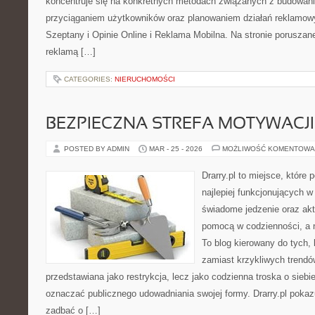
koncentruje się na konkretnych metodach związanych z budowan
przyciąganiem użytkowników oraz planowaniem działań reklamow
Szeptany i Opinie Online i Reklama Mobilna. Na stronie porusza
reklamą […]
CATEGORIES:
NIERUCHOMOŚCI
BEZPIECZNA STREFA MOTYWACJI
POSTED BY ADMIN
MAR - 25 - 2026
MOŻLIWOŚĆ KOMENTOWA
Drarry.pl to miejsce, które
najlepiej funkcjonujących w
świadome jedzenie oraz ak
pomocą w codzienności, a
To blog kierowany do tych,
zamiast krzykliwych trendów.
przedstawiana jako restrykcja, lecz jako codzienna troska o siebi
oznaczać publicznego udowadniania swojej formy. Drarry.pl pokaz
zadbać o […]