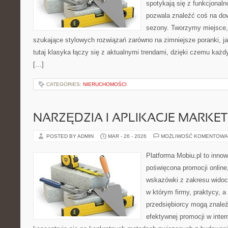
spotykają się z funkcjonaln
pozwala znaleźć coś na dow
sezony. Tworzymy miejsce, 
szukające stylowych rozwiązań zarówno na zimniejsze poranki, jak
tutaj klasyka łączy się z aktualnymi trendami, dzięki czemu każd
[…]
CATEGORIES:
NIERUCHOMOŚCI
NARZĘDZIA I APLIKACJE MARKE
POSTED BY ADMIN
MAR - 26 - 2026
MOŻLIWOŚĆ KOMENTOWA
Platforma Mobiu.pl to innow
poświęcona promocji online
wskazówki z zakresu widocz
w którym firmy, praktycy, a
przedsiębiorcy mogą znale
efektywnej promocji w inter