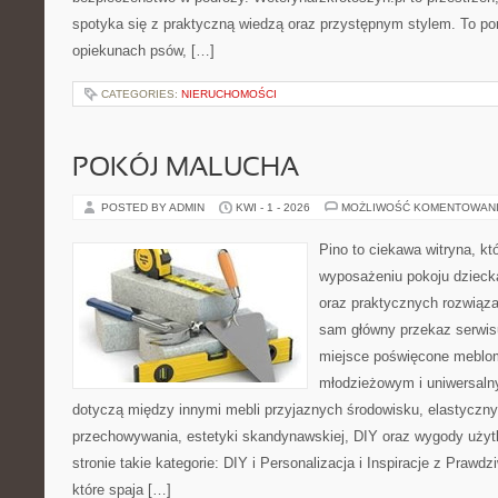
spotyka się z praktyczną wiedzą oraz przystępnym stylem. To por
opiekunach psów, […]
CATEGORIES:
NIERUCHOMOŚCI
POKÓJ MALUCHA
POSTED BY ADMIN
KWI - 1 - 2026
MOŻLIWOŚĆ KOMENTOWAN
Pino to ciekawa witryna, kt
wyposażeniu pokoju dziecka
oraz praktycznych rozwiąz
sam główny przekaz serwisu
miejsce poświęcone meblo
młodzieżowym i uniwersaln
dotyczą między innymi mebli przyjaznych środowisku, elastycz
przechowywania, estetyki skandynawskiej, DIY oraz wygody użyt
stronie takie kategorie: DIY i Personalizacja i Inspiracje z Praw
które spaja […]