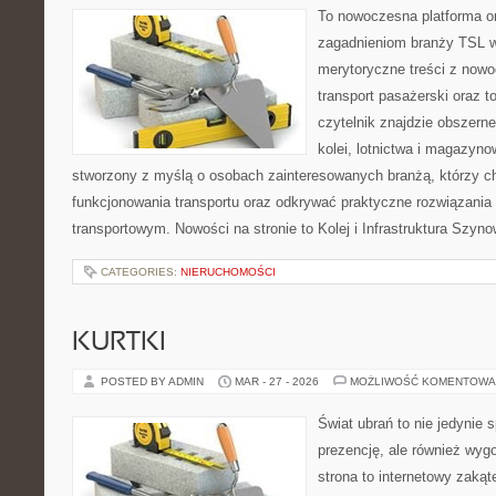
To nowoczesna platforma o
zagadnieniom branży TSL w
merytoryczne treści z now
transport pasażerski oraz 
czytelnik znajdzie obszerne
kolei, lotnictwa i magazyno
stworzony z myślą o osobach zainteresowanych branżą, którzy c
funkcjonowania transportu oraz odkrywać praktyczne rozwiązani
transportowym. Nowości na stronie to Kolej i Infrastruktura Szyno
CATEGORIES:
NIERUCHOMOŚCI
KURTKI
POSTED BY ADMIN
MAR - 27 - 2026
MOŻLIWOŚĆ KOMENTOWA
Świat ubrań to nie jedynie 
prezencję, ale również wyg
strona to internetowy zakąt