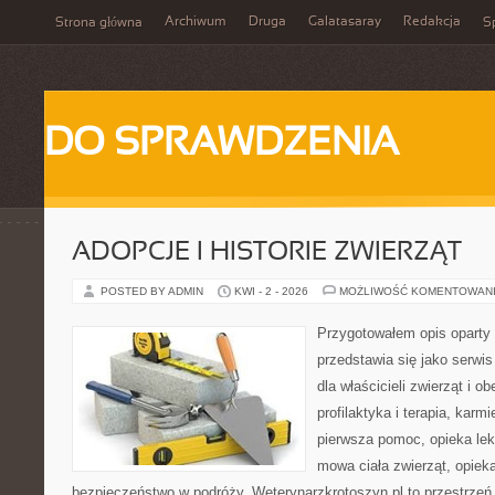
Archiwum
Druga
Galatasaray
Redakcja
Strona główna
Sp
DO SPRAWDZENIA
ADOPCJE I HISTORIE ZWIERZĄT
POSTED BY ADMIN
KWI - 2 - 2026
MOŻLIWOŚĆ KOMENTOWAN
Przygotowałem opis oparty 
przedstawia się jako serwis
dla właścicieli zwierząt i o
profilaktyka i terapia, karm
pierwsza pomoc, opieka lek
mowa ciała zwierząt, opiek
bezpieczeństwo w podróży. Weterynarzkrotoszyn.pl to przestrzeń,