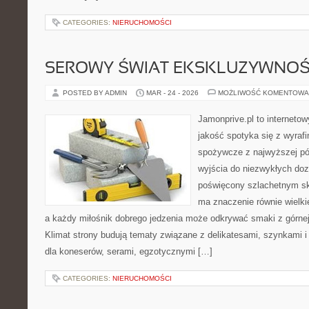
CATEGORIES:
NIERUCHOMOŚCI
SEROWY ŚWIAT EKSKLUZYWNOŚ
POSTED BY ADMIN
MAR - 24 - 2026
MOŻLIWOŚĆ KOMENTOWA
Jamonprive.pl to internetow
jakość spotyka się z wyraf
spożywcze z najwyższej pół
wyjścia do niezwykłych do
poświęcony szlachetnym sk
ma znaczenie równie wielki
a każdy miłośnik dobrego jedzenia może odkrywać smaki z górnej 
Klimat strony budują tematy związane z delikatesami, szynkami 
dla koneserów, serami, egzotycznymi […]
CATEGORIES:
NIERUCHOMOŚCI