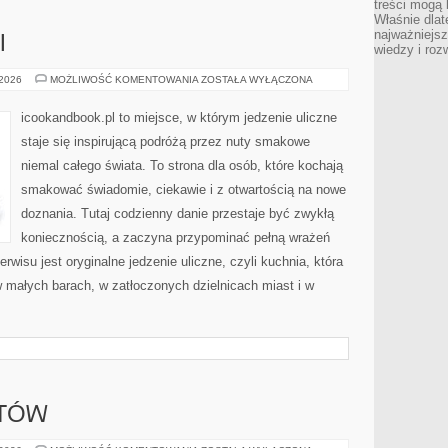
treści mogą 
Właśnie dlat
najważniejs
I
wiedzy i roz
ULICZNE
 2026
MOŻLIWOŚĆ KOMENTOWANIA
ZOSTAŁA WYŁĄCZONA
KLASYKI
icookandbook.pl to miejsce, w którym jedzenie uliczne
staje się inspirującą podróżą przez nuty smakowe
niemal całego świata. To strona dla osób, które kochają
smakować świadomie, ciekawie i z otwartością na nowe
doznania. Tutaj codzienny danie przestaje być zwykłą
koniecznością, a zaczyna przypominać pełną wrażeń
isu jest oryginalne jedzenie uliczne, czyli kuchnia, która
 w małych barach, w zatłoczonych dzielnicach miast i w
RTÓW