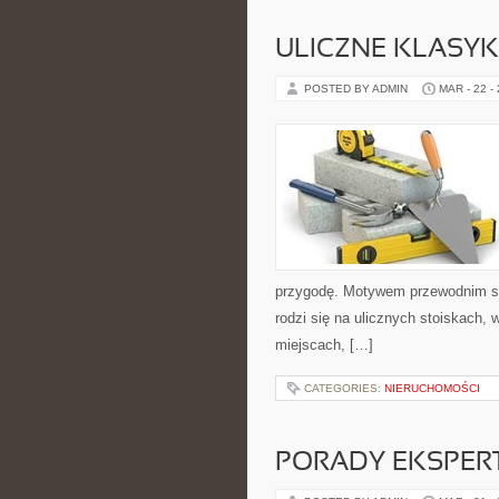
ULICZNE KLASYK
POSTED BY ADMIN
MAR - 22 -
przygodę. Motywem przewodnim serw
rodzi się na ulicznych stoiskach,
miejscach, […]
CATEGORIES:
NIERUCHOMOŚCI
PORADY EKSPE