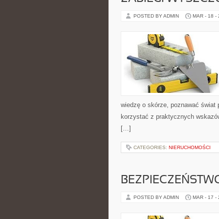
POSTED BY ADMIN
MAR - 18 -
wiedzę o skórze, poznawać świat p
korzystać z praktycznych wskazó
[…]
CATEGORIES:
NIERUCHOMOŚCI
BEZPIECZEŃSTWO
POSTED BY ADMIN
MAR - 17 -