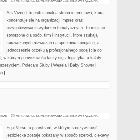
PORADY
 2026
MOŻLIWOŚĆ KOMENTOWANIA
ZOSTAŁA WYŁĄCZONA
EKSPERTÓW
Ars Vivendi to profesjonalna strona internetowa, która
koncentruje się na organizacji imprez oraz
przygotowywaniu wydarzeń tematycznych. To miejsce
stworzone dla osób, firm i instytucji, które szukają
sprawdzonych rozwiązań na spotkania specjalne, a
jednocześnie oczekują profesjonalnego podejścia do
at, w którym pomysłowość łączy się z logistyką, a każdy
przeżyciem. Polecam Śluby i Wesela i Baby Shower i
na […]
RASY
 2026
MOŻLIWOŚĆ KOMENTOWANIA
ZOSTAŁA WYŁĄCZONA
KONI
Equi Verso to przestrzeń, w którym rzeczywistość
jeździecka zostaje pokazany w sposób szeroki, ciekawy