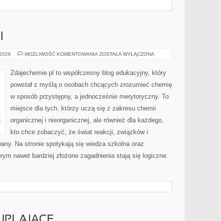
I
MATURA
 2026
MOŻLIWOŚĆ KOMENTOWANIA
ZOSTAŁA WYŁĄCZONA
Z
CHEMII
Zdajechemie.pl to współczesny blog edukacyjny, który
powstał z myślą o osobach chcących zrozumieć chemię
w sposób przystępny, a jednocześnie merytoryczny. To
miejsce dla tych, którzy uczą się z zakresu chemii
organicznej i nieorganicznej, ale również dla każdego,
kto chce zobaczyć, że świat reakcji, związków i
ny. Na stronie spotykają się wiedza szkolna oraz
rym nawet bardziej złożone zagadnienia stają się logiczne.
UPLAJĄCE