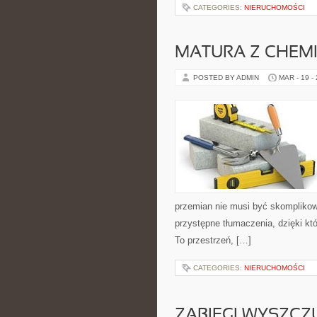
CATEGORIES:
NIERUCHOMOŚCI
MATURA Z CHEMI
POSTED BY ADMIN
MAR - 19 -
przemian nie musi być skomplikowa
przystępne tłumaczenia, dzięki któ
To przestrzeń, […]
CATEGORIES:
NIERUCHOMOŚCI
ZABIEGI WYSZCZ