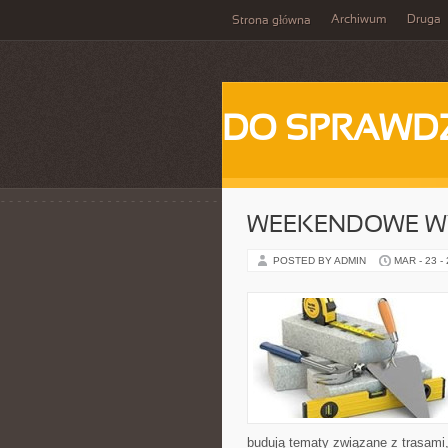
Archiwum
Druga
Strona główna
DO SPRAWD
WEEKENDOWE W
POSTED BY ADMIN
MAR - 23 -
budują tematy związane z trasami