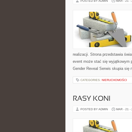
POSTED BY ADMIN
MAR - 21 -
realizacji. Strona przedstawia świ
event może stać się wyjątkowym 
Gender Reveal Serwis skupia się 
CATEGORIES:
NIERUCHOMOŚCI
RASY KONI
POSTED BY ADMIN
MAR - 21 -