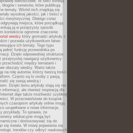
aprawdę wartościowe. W sieci istnieją
, blogów i serwisów, które publikują
żne tematy. Wśród nich znajdują się
iały wysokiej jakości, jak i treści o
ości merytorycznej. Dlatego coraz
 odgrywają miejsca, które porządkują
zentują ją w przejrzysty sposób.
ym kontekście ogromne znaczenie
ortal wiedzy
który gromadzi artykuły z
dzin i pozwala użytkownikom łatwo
eresujące ich tematy. Tego typu
 pełnić funkcję przewodnika po
rmacji. Dzięki odpowiedniej strukturze
az przejrzystej nawigacji użytkownicy
 przechodzić między tematami i
we obszary wiedzy. Warto także
ę na rolę autorów, którzy tworzą treści
latform. Często są to osoby z pasją,
zielić się swoją wiedzą i
em. Dzięki temu artykuły stają się nie
 informacji, ale również inspiracją dla
 Internet daje także możliwość szybkiej
 treści. W przeciwieństwie do książek
nych czasopism artykuły online mogą
co uzupełniane o nowe informacje,
zy przykłady. To sprawia, że
 serwisy edukacyjne mogą być
ynamiczne i dostosowywać się do
o się świata. W miarę pojawiania się
nologii, trendów czy odkryć naukowych