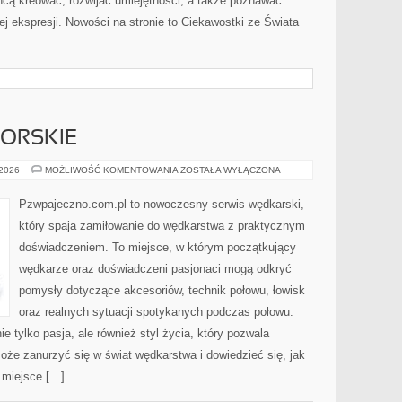
 chcą kreować, rozwijać umiejętności, a także poznawać
j ekspresji. Nowości na stronie to Ciekawostki ze Świata
ORSKIE
WĘDKARSTWO
 2026
MOŻLIWOŚĆ KOMENTOWANIA
ZOSTAŁA WYŁĄCZONA
MORSKIE
Pzwpajeczno.com.pl to nowoczesny serwis wędkarski,
który spaja zamiłowanie do wędkarstwa z praktycznym
doświadczeniem. To miejsce, w którym początkujący
wędkarze oraz doświadczeni pasjonaci mogą odkryć
pomysły dotyczące akcesoriów, technik połowu, łowisk
oraz realnych sytuacji spotykanych podczas połowu.
ie tylko pasja, ale również styl życia, który pozwala
oże zanurzyć się w świat wędkarstwa i dowiedzieć się, jak
 miejsce […]