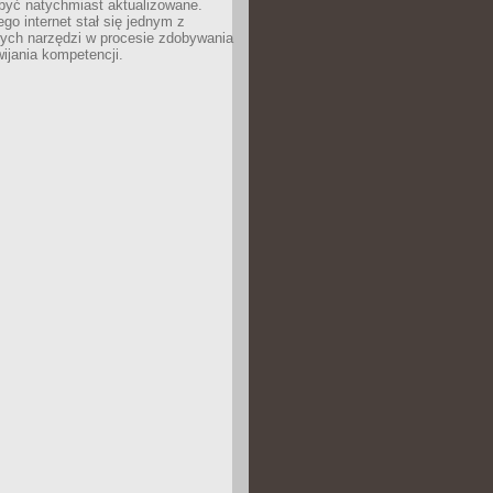
być natychmiast aktualizowane.
ego internet stał się jednym z
zych narzędzi w procesie zdobywania
wijania kompetencji.