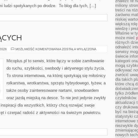
znaleźć te n
miliony stron
mi ludzi spotykanych po drodze. To blog dla tych, […]
treści na ró
zarówno mater
niskiej wart
większą rolę
wiedzę i pre
Właśnie w t
ĄCYCH
może mieć
p
różnych dzie
odnaleźć int
DLA
 2026
MOŻLIWOŚĆ KOMENTOWANIA
ZOSTAŁA WYŁĄCZONA
serwisy mogą
POCZĄTKUJĄCYCH
świecie info
Micoplus.pl to serwis, które łączy w sobie zamiłowanie
kategorii or
mogą szybko
do ruchu, szybkości, swobody i aktywnego stylu życia.
odkrywać no
zwrócić uwag
To strona internetowa, na której spotykają się miłośnicy
dla takich p
rolkarstwa, wrotkarstwa, sprzętu hybrydowego, łyżew, a
które chcą d
doświadczeni
także osoby zainteresowane nartami, snowboardem
tylko źródłem
oraz jazdą miejską na desce. To nie jest jedynie zwykły
czytelników.
aktualizacji
 inspiracji dla wszystkich, którzy chcą rozwijać swoje
czy drukowa
być na bieżą
t i czerpać radość z aktywności na świeżym powietrzu.
statystyki c
internetowe
niezwykle d
zmieniająceg
nowych tech