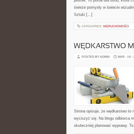
płótnie. To portal dla osób, które
świeże pomysły w świecie wizualne
Sztuki […]
CATEGORIES:
NIERUCHOMOŚCI
WĘDKARSTWO M
POSTED BY ADMIN
MAR - 19 -
Strona opisuje, że wędkarstwo to n
wyciszyć się. Na blogu odbiorca m
skuteczniej planować wyprawy. To