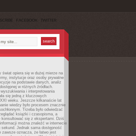
SCRIBE
FACEBOOK
TWITTER
świat opiera się w dużej mierze na
Firmy, instytucje oraz osoby prywatne
cyzje na podstawie danych, analiz
dostępnej w różnych źródłach.
wyszukiwania i interpretowania
tała się jedną z kluczowych
XXI wieku. Jeszcze kilkanaście lat
anie wiedzy było procesem znacznie
asochłonnym. Trzeba było odwiedzać
przeglądać książki i czasopisma, a
 konsultować się z ekspertami. Dziś
 informacji można znaleźć w internecie
ku sekund. Jednak sama dostępność
ie zawsze oznacza, że łatwo jest