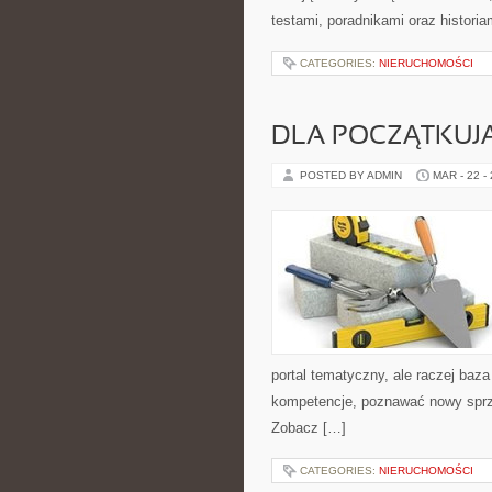
testami, poradnikami oraz historia
CATEGORIES:
NIERUCHOMOŚCI
DLA POCZĄTKUJ
POSTED BY ADMIN
MAR - 22 -
portal tematyczny, ale raczej baza
kompetencje, poznawać nowy sprzę
Zobacz […]
CATEGORIES:
NIERUCHOMOŚCI