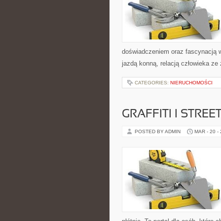
doświadczeniem oraz fascynacją w
jazdą konną, relacją człowieka ze
CATEGORIES:
NIERUCHOMOŚCI
GRAFFITI I STREE
POSTED BY ADMIN
MAR - 20 -