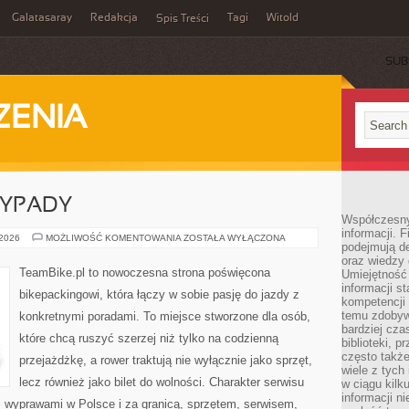
Galatasaray
Redakcja
Tagi
Witold
Spis Treści
SUB
ZENIA
YPADY
Współczesny 
informacji. 
WEEKENDOWE
 2026
MOŻLIWOŚĆ KOMENTOWANIA
ZOSTAŁA WYŁĄCZONA
podejmują de
WYPADY
oraz wiedzy 
TeamBike.pl to nowoczesna strona poświęcona
Umiejętność 
informacji s
bikepackingowi, która łączy w sobie pasję do jazdy z
kompetencji 
temu zdobyw
konkretnymi poradami. To miejsce stworzone dla osób,
bardziej cz
które chcą ruszyć szerzej niż tylko na codzienną
biblioteki, 
często także
przejażdżkę, a rower traktują nie wyłącznie jako sprzęt,
wiele z tych
lecz również jako bilet do wolności. Charakter serwisu
w ciągu kil
informacji n
, wyprawami w Polsce i za granicą, sprzętem, serwisem,