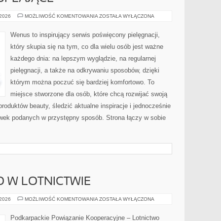
ZABIEGI
 2026
MOŻLIWOŚĆ KOMENTOWANIA
ZOSTAŁA WYŁĄCZONA
WYSZCZUPLAJĄCE
Wenus to inspirujący serwis poświęcony pielęgnacji,
który skupia się na tym, co dla wielu osób jest ważne
każdego dnia: na lepszym wyglądzie, na regularnej
pielęgnacji, a także na odkrywaniu sposobów, dzięki
którym można poczuć się bardziej komfortowo. To
miejsce stworzone dla osób, które chcą rozwijać swoją
roduktów beauty, śledzić aktualne inspiracje i jednocześnie
wek podanych w przystępny sposób. Strona łączy w sobie
 W LOTNICTWIE
BEZPIECZEŃSTWO
 2026
MOŻLIWOŚĆ KOMENTOWANIA
ZOSTAŁA WYŁĄCZONA
W
LOTNICTWIE
Podkarpackie Powiązanie Kooperacyjne – Lotnictwo