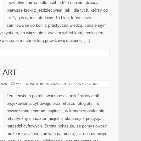
i czytelny zarówno dla osób, które dopiero stawiają
pierwsze kroki z jeździectwem, jak i dla tych, którzy od
lat żyją w rytmie stadniny. To blog, który łączy
zamiłowanie do koni z praktyczną wiedzą, codziennym
szystkim, co wiąże się z życiem wśród koni, treningiem,
 zwierzęciem i atmosferą prawdziwej stajennej […]
T ART
GRAFFITI
 2026
MOŻLIWOŚĆ KOMENTOWANIA
ZOSTAŁA WYŁĄCZONA
I
STREET
ART
Ten serwis to portal stworzone dla miłośników graffiti,
projektowania cyfrowego oraz retuszu fotografii. To
nowoczesne centrum inspiracji, w którym spotyka się
artystyczny charakter miejskiej ekspresji z precyzją
narzędzi cyfrowych. Strona pokazuje, że pomysłowość
może rozwijać się zarówno na murze, jak i na cyfrowym