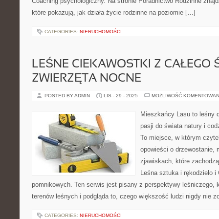
Coaching psychologiczny. Na stronie Poradnictwo Rodzinne znajd
które pokazują, jak działa życie rodzinne na poziomie […]
CATEGORIES:
NIERUCHOMOŚCI
LEŚNE CIEKAWOSTKI Z CAŁEGO Ś
ZWIERZĘTA NOCNE
POSTED BY ADMIN
LIS - 29 - 2025
MOŻLIWOŚĆ KOMENTOWAN
Mieszkańcy Lasu to leśny d
pasji do świata natury i co
To miejsce, w którym czyt
opowieści o drzewostanie, 
zjawiskach, które zachodz
Leśna sztuka i rękodzieło 
pomnikowych. Ten serwis jest pisany z perspektywy leśniczego, k
terenów leśnych i podgląda to, czego większość ludzi nigdy nie 
CATEGORIES:
NIERUCHOMOŚCI