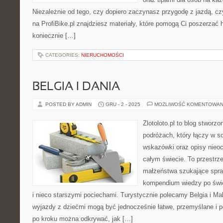
Niezależnie od tego, czy dopiero zaczynasz przygodę z jazdą, czy
na ProfiBike.pl znajdziesz materiały, które pomogą Ci poszerzać
koniecznie […]
CATEGORIES:
NIERUCHOMOŚCI
BELGIA I DANIA
POSTED BY ADMIN
GRU - 2 - 2025
MOŻLIWOŚĆ KOMENTOWAN
Zlotoloto.pl to blog stworz
podróżach, który łączy w so
wskazówki oraz opisy nieoc
całym świecie. To przestrz
małżeństwa szukające spra
kompendium wiedzy po świe
i nieco starszymi pociechami. Turystycznie polecamy Belgia i Malt
wyjazdy z dziećmi mogą być jednocześnie łatwe, przemyślane i pe
po kroku można odkrywać, jak […]