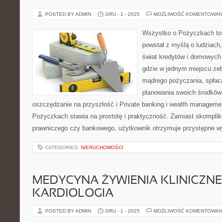
POSTED BY ADMIN
GRU - 1 - 2025
MOŻLIWOŚĆ KOMENTOWAN
Wszystko o Pożyczkach to s
powstał z myślą o ludziach,
świat kredytów i domowych 
gdzie w jednym miejscu ze
mądrego pożyczania, spłac
planowania swoich środków
oszczędzanie na przyszłość i Private banking i wealth manageme
Pożyczkach stawia na prostotę i praktyczność. Zamiast skompli
prawniczego czy bankowego, użytkownik otrzymuje przystępne wy
CATEGORIES:
NIERUCHOMOŚCI
MEDYCYNA ŻYWIENIA KLINICZNE
KARDIOLOGIA
POSTED BY ADMIN
GRU - 1 - 2025
MOŻLIWOŚĆ KOMENTOWAN