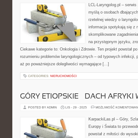
LCL-Laryngolog.pl – serwis
myślą o osobach dbających 
rzetelnej wiedzy o laryngol
informacja spotykają się 
skomplikowane zagadnieni
na przystępnym języku, zr
Ciekawe kategorie to: Onkologia i Zdrowie. Ten projekt powstał p
rozumieniu problemów laryngologicznych – od typowych infekcji, 
aż po poważniejsze dolegliwości wymagające […]
CATEGORIES:
NIERUCHOMOŚCI
GÓRY ETIOPSKIE – DACH AFRYKI
POSTED BY ADMIN
LIS - 29 - 2025
MOŻLIWOŚĆ KOMENTOWAN
KarpackiLas.pl – Góry, Szl
Europy i Świata to przewodn
powstał z miłości do wysoki