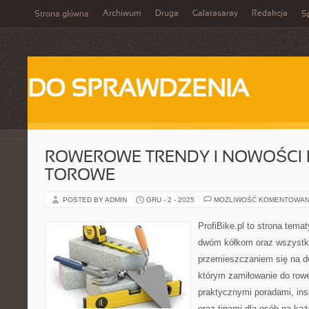
Archiwum
Druga
Galatasaray
Redakcja
Strona główna
Sp
DO SPRAWDZENIA
ROWEROWE TRENDY I NOWOŚCI 
TOROWE
POSTED BY ADMIN
GRU - 2 - 2025
MOŻLIWOŚĆ KOMENTOWAN
ProfiBike.pl to strona tem
dwóm kółkom oraz wszystki
przemieszczaniem się na d
którym zamiłowanie do rowe
praktycznymi poradami, insp
oraz tipami dla osób na ka