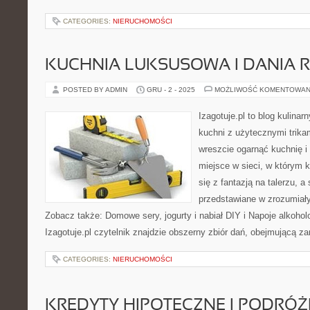
CATEGORIES:
NIERUCHOMOŚCI
KUCHNIA LUKSUSOWA I DANIA 
POSTED BY ADMIN
GRU - 2 - 2025
MOŻLIWOŚĆ KOMENTOWAN
Izagotuje.pl to blog kulinar
kuchni z użytecznymi trikam
wreszcie ogarnąć kuchnię 
miejsce w sieci, w którym 
się z fantazją na talerzu, 
przedstawiane w zrozumiały
Zobacz także: Domowe sery, jogurty i nabiał DIY i Napoje alkoholo
Izagotuje.pl czytelnik znajdzie obszerny zbiór dań, obejmującą 
CATEGORIES:
NIERUCHOMOŚCI
KREDYTY HIPOTECZNE I PODRÓŻE