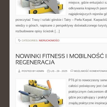
miejsce, gdzie entuzjaści s
odkrywania krajowych pasm
najpiękniejszych rejonów gó
przeczytać Trasy i szlaki górskie i Tatry – Perła Karpat. Karpacki
wiedzy o górach, napisane z perspektywy doświadczonego turysty
rozbudowane opisy ścieżek […]
CATEGORIES:
NIERUCHOMOŚCI
NOWINKI FITNESS I MOBILNOŚĆ I
REGENERACJA
POSTED BY ADMIN
LIS - 29 - 2025
MOŻLIWOŚĆ KOMENTOWAN
PT6.pl to nowoczesny serwi
całości poświęcony jest ćw
praktycznym ćwiczeniom dl
gdzie początkujący i prakty
znajdą praktyczne inspiracj