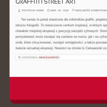
POSTED BY ADMIN
MAR - 21 - 2026
MOŻLIWOŚĆ KOMENTOWA
Ars Vivendi to profesjonalna
koncentruje się na organiza
przygotowywaniu wydarzeń 
stworzone dla osób, firm i i
sprawdzonych rozwiązań na 
jednocześnie oczekują prof
realizacji. Strona przedstawia świat, w którym pomysłowość łączy
event może stać się wyjątkowym przeżyciem. Polecam Śluby i W
Gender Reveal Serwis skupia się na […]
CATEGORIES:
NIERUCHOMOŚCI
RASY KONI
POSTED BY ADMIN
MAR - 21 - 2026
MOŻLIWOŚĆ KOMENTOWA
Equi Verso to przestrzeń, 
jeździecka zostaje pokazan