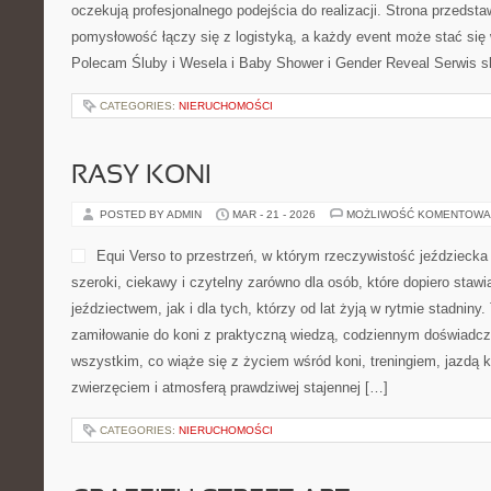
ULICZNE KLASYKI
POSTED BY ADMIN
MAR - 22 - 2026
MOŻLIWOŚĆ KOMENTOWA
icookandbook.pl to miejsce,
staje się inspirującą podr
niemal całego świata. To st
smakować świadomie, cieka
doznania. Tutaj codzienny 
koniecznością, a zaczyna 
przygodę. Motywem przewodnim serwisu jest oryginalne jedzenie ul
rodzi się na ulicznych stoiskach, w małych barach, w zatłoczonyc
miejscach, […]
CATEGORIES:
NIERUCHOMOŚCI
PORADY EKSPERTÓW