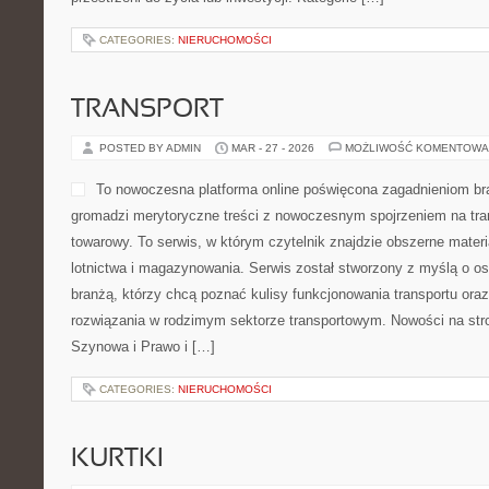
na praktycznych aspektach towarzyszących działaniom takim ja
własnej nieruchomości czy najmowanie przestrzeni do życia lub in
CATEGORIES:
NIERUCHOMOŚCI
TRANSPORT
POSTED BY ADMIN
MAR - 27 - 2026
MOŻLIWOŚĆ KOMENTOWA
To nowoczesna platforma o
zagadnieniom branży TSL w
merytoryczne treści z now
transport pasażerski oraz 
czytelnik znajdzie obszerne
kolei, lotnictwa i magazyno
stworzony z myślą o osobach zainteresowanych branżą, którzy c
funkcjonowania transportu oraz odkrywać praktyczne rozwiązani
transportowym. Nowości na stronie to Kolej i Infrastruktura Szyno