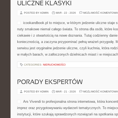
testami, poradnikami oraz historiami ludzi spotykanych po drodze
CATEGORIES:
NIERUCHOMOŚCI
DLA POCZĄTKUJĄCYCH
POSTED BY ADMIN
MAR - 22 - 2026
MOŻLIWOŚĆ KOMENTOWA
Micoplus.pl to serwis, któr
do ruchu, szybkości, swobo
To strona internetowa, na kt
rolkarstwa, wrotkarstwa, sp
także osoby zainteresowan
oraz jazdą miejską na desce
portal tematyczny, ale raczej baza inspiracji dla wszystkich, któr
kompetencje, poznawać nowy sprzęt i czerpać radość z aktywnoś
Zobacz […]
CATEGORIES:
NIERUCHOMOŚCI