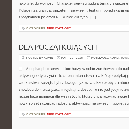
wyjścia do niezwykłych do
poświęcony szlachetnym sk
ma znaczenie równie wielki
a każdy miłośnik dobrego jedzenia może odkrywać smaki z górnej 
Klimat strony budują tematy związane z delikatesami, szynkami 
dla koneserów, serami, egzotycznymi […]
CATEGORIES:
NIERUCHOMOŚCI
WEEKENDOWE WYPADY
POSTED BY ADMIN
MAR - 23 - 2026
MOŻLIWOŚĆ KOMENTOWA
TeamBike.pl to nowoczesna
bikepackingowi, która łączy
konkretnymi poradami. To m
które chcą ruszyć szerzej n
przejażdżkę, a rower traktuj
lecz również jako bilet do 
budują tematy związane z trasami, wyprawami w Polsce i za gran