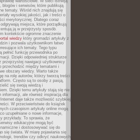
aprawdę wartościowe. W sieci istnieją
, blogów i serwisów, które publikują
żne tematy. Wśród nich znajdują się
iały wysokiej jakości, jak i treści o
ości merytorycznej. Dlatego coraz
 odgrywają miejsca, które porządkują
zentują ją w przejrzysty sposób.
ym kontekście ogromne znaczenie
ortal wiedzy
który gromadzi artykuły z
dzin i pozwala użytkownikom łatwo
eresujące ich tematy. Tego typu
 pełnić funkcję przewodnika po
rmacji. Dzięki odpowiedniej strukturze
az przejrzystej nawigacji użytkownicy
 przechodzić między tematami i
we obszary wiedzy. Warto także
ę na rolę autorów, którzy tworzą treści
latform. Często są to osoby z pasją,
zielić się swoją wiedzą i
em. Dzięki temu artykuły stają się nie
 informacji, ale również inspiracją dla
 Internet daje także możliwość szybkiej
 treści. W przeciwieństwie do książek
nych czasopism artykuły online mogą
co uzupełniane o nowe informacje,
zy przykłady. To sprawia, że
 serwisy edukacyjne mogą być
ynamiczne i dostosowywać się do
o się świata. W miarę pojawiania się
nologii, trendów czy odkryć naukowych