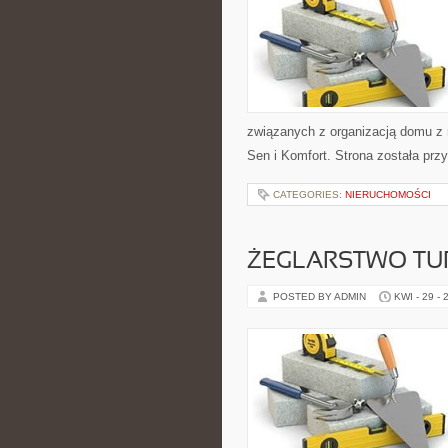
związanych z organizacją domu z n
Sen i Komfort. Strona została pr
CATEGORIES:
NIERUCHOMOŚCI
ŻEGLARSTWO TU
POSTED BY ADMIN
KWI - 29 - 