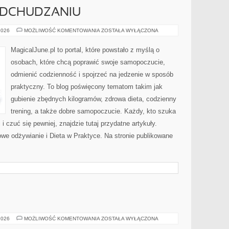
 ODCHUDZANIU
MITY
2026
MOŻLIWOŚĆ KOMENTOWANIA
ZOSTAŁA WYŁĄCZONA
I
FAKTY
O
MagicalJune.pl to portal, które powstało z myślą o
ODCHUDZANIU
osobach, które chcą poprawić swoje samopoczucie,
odmienić codzienność i spojrzeć na jedzenie w sposób
praktyczny. To blog poświęcony tematom takim jak
gubienie zbędnych kilogramów, zdrowa dieta, codzienny
trening, a także dobre samopoczucie. Każdy, kto szuka
 i czuć się pewniej, znajdzie tutaj przydatne artykuły.
we odżywianie i Dieta w Praktyce. Na stronie publikowane
MOTORYZACJA
2026
MOŻLIWOŚĆ KOMENTOWANIA
ZOSTAŁA WYŁĄCZONA