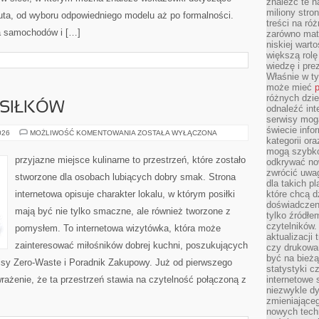
znaleźć te n
miliony stron
uta, od wyboru odpowiedniego modelu aż po formalności.
treści na ró
a samochodów i […]
zarówno mater
niskiej wart
większą rolę
wiedzę i pre
Właśnie w t
może mieć
p
różnych dzie
SIŁKÓW
odnaleźć int
serwisy mogą
świecie info
PLANOWANIE
026
MOŻLIWOŚĆ KOMENTOWANIA
ZOSTAŁA WYŁĄCZONA
kategorii or
POSIŁKÓW
mogą szybko
przyjazne miejsce kulinarne to przestrzeń, które zostało
odkrywać no
zwrócić uwag
stworzone dla osobach lubiących dobry smak. Strona
dla takich p
internetowa opisuje charakter lokalu, w którym posiłki
które chcą d
doświadczeni
mają być nie tylko smaczne, ale również tworzone z
tylko źródłem
czytelników.
pomysłem. To internetowa wizytówka, która może
aktualizacji
zainteresować miłośników dobrej kuchni, poszukujących
czy drukowa
być na bieżą
isy Zero-Waste i Poradnik Zakupowy. Już od pierwszego
statystyki c
rażenie, że ta przestrzeń stawia na czytelność połączoną z
internetowe
niezwykle d
zmieniająceg
nowych tech