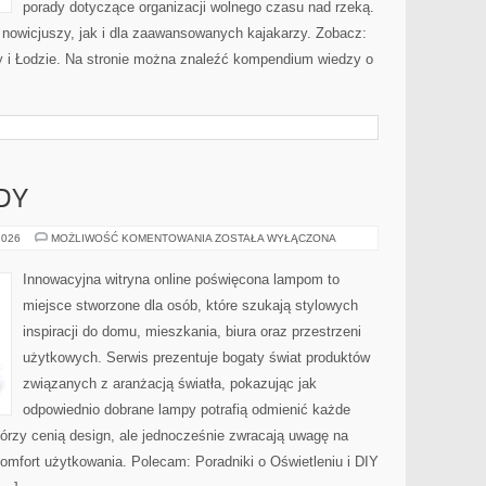
porady dotyczące organizacji wolnego czasu nad rzeką.
 nowicjuszy, jak i dla zaawansowanych kajakarzy. Zobacz:
y i Łodzie. Na stronie można znaleźć kompendium wiedzy o
DY
NOWOŚCI
2026
MOŻLIWOŚĆ KOMENTOWANIA
ZOSTAŁA WYŁĄCZONA
I
TRENDY
Innowacyjna witryna online poświęcona lampom to
miejsce stworzone dla osób, które szukają stylowych
inspiracji do domu, mieszkania, biura oraz przestrzeni
użytkowych. Serwis prezentuje bogaty świat produktów
związanych z aranżacją światła, pokazując jak
odpowiednio dobrane lampy potrafią odmienić każde
którzy cenią design, ale jednocześnie zwracają uwagę na
omfort użytkowania. Polecam: Poradniki o Oświetleniu i DIY