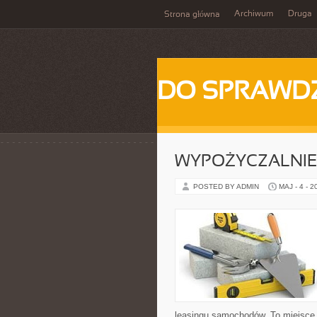
Archiwum
Druga
Strona główna
DO SPRAWD
WYPOŻYCZALNIE 
POSTED BY ADMIN
MAJ - 4 - 2
leasingu samochodów. To miejsce