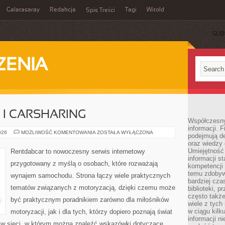
Galatasaray
Redakcja
Tagi
Witold
Spis Treści
SUB
ZENIA
I CARSHARING
Współczesny 
informacji. 
WYPOŻYCZALNIE
026
MOŻLIWOŚĆ KOMENTOWANIA
ZOSTAŁA WYŁĄCZONA
podejmują de
I
oraz wiedzy 
CARSHARING
Umiejętność 
Rentdabcar to nowoczesny serwis internetowy
informacji s
przygotowany z myślą o osobach, które rozważają
kompetencji 
temu zdobyw
wynajem samochodu. Strona łączy wiele praktycznych
bardziej cz
tematów związanych z motoryzacją, dzięki czemu może
biblioteki, 
często także
być praktycznym poradnikiem zarówno dla miłośników
wiele z tych
w ciągu kil
motoryzacji, jak i dla tych, którzy dopiero poznają świat
informacji n
 w sieci, w którym można znaleźć wskazówki dotyczące