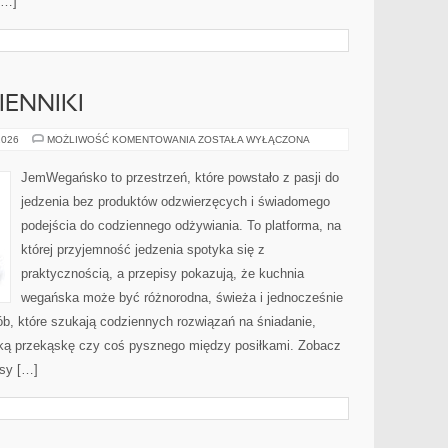
[…]
IENNIKI
PRODUKTY
2026
MOŻLIWOŚĆ KOMENTOWANIA
ZOSTAŁA WYŁĄCZONA
I
ZAMIENNIKI
JemWegańsko to przestrzeń, które powstało z pasji do
jedzenia bez produktów odzwierzęcych i świadomego
podejścia do codziennego odżywiania. To platforma, na
której przyjemność jedzenia spotyka się z
praktycznością, a przepisy pokazują, że kuchnia
wegańska może być różnorodna, świeża i jednocześnie
sób, które szukają codziennych rozwiązań na śniadanie,
odką przekąskę czy coś pysznego między posiłkami. Zobacz
isy […]