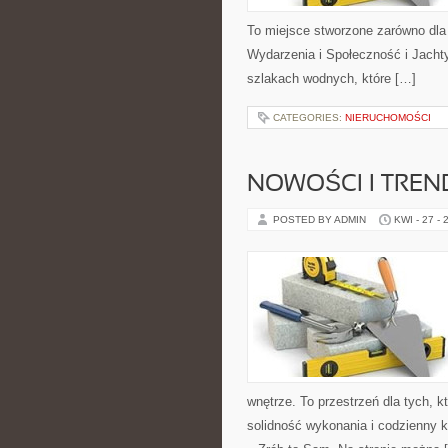
To miejsce stworzone zarówno dla
Wydarzenia i Społeczność i Jacht
szlakach wodnych, które […]
CATEGORIES:
NIERUCHOMOŚCI
NOWOŚCI I TREN
POSTED BY ADMIN
KWI - 27 - 
wnętrze. To przestrzeń dla tych, 
solidność wykonania i codzienny k