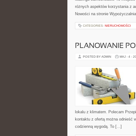
różnych aspektów korzystania z a
Nowości na stronie Wypożyczalni
CATEGORIES:
NIERUCHOMOŚCI
PLANOWANIE PO
POSTED BY ADMIN
MAJ - 4 - 2
lokalu z klimatem. Polecam Przep
kontaktu z ofertą można odnieść w
codzienną wygodą. To […]