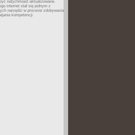
być natychmiast aktualizowane.
ego internet stał się jednym z
zych narzędzi w procesie zdobywania
wijania kompetencji.