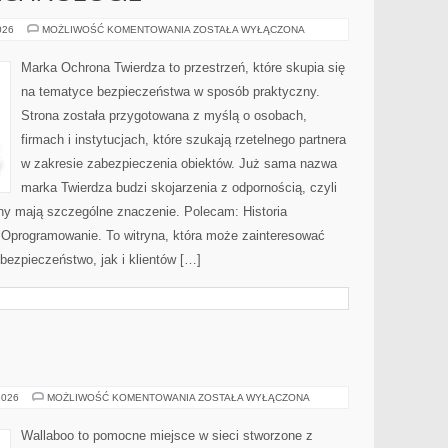
NOWOCZESNE
026
MOŻLIWOŚĆ KOMENTOWANIA
ZOSTAŁA WYŁĄCZONA
TECHNOLOGIE
Marka Ochrona Twierdza to przestrzeń, które skupia się
na tematyce bezpieczeństwa w sposób praktyczny.
Strona została przygotowana z myślą o osobach,
firmach i instytucjach, które szukają rzetelnego partnera
w zakresie zabezpieczenia obiektów. Już sama nazwa
marka Twierdza budzi skojarzenia z odpornością, czyli
ony mają szczególne znaczenie. Polecam: Historia
i Oprogramowanie. To witryna, która może zainteresować
ezpieczeństwo, jak i klientów […]
SEN
2026
MOŻLIWOŚĆ KOMENTOWANIA
ZOSTAŁA WYŁĄCZONA
I
KOMFORT
Wallaboo to pomocne miejsce w sieci stworzone z