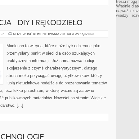
treści mogą 
Właśnie dlat
najważniejs
wiedzy i roz
CJA – DIY I RĘKODZIEŁO
WIEJSKA
026
MOŻLIWOŚĆ KOMENTOWANIA
ZOSTAŁA WYŁĄCZONA
INSPIRACJA
–
DIY
Madlennn to witryna, które może być odbierane jako
I
RĘKODZIEŁO
przemyślany punkt w sieci dla osób szukających
praktycznych informacji. Już sama nazwa buduje
skojarzenie z czymś charakterystycznym, dlatego
strona może przyciągać uwagę użytkowników, którzy
lubią nietuzinkowe podejście do prezentowania tematów.
ci, lecz lekka przestrzeń, w której ważne są zarówno
ość publikowanych materiałów. Nowości na stronie: Wiejskie
odarstwo. […]
ECHNOLOGIE