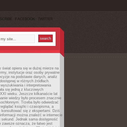
SCRIBE
FACEBOOK
TWITTER
świat opiera się w dużej mierze na
Firmy, instytucje oraz osoby prywatne
cyzje na podstawie danych, analiz
dostępnej w różnych źródłach.
wyszukiwania i interpretowania
tała się jedną z kluczowych
XXI wieku. Jeszcze kilkanaście lat
anie wiedzy było procesem znacznie
asochłonnym. Trzeba było odwiedzać
przeglądać książki i czasopisma, a
 konsultować się z ekspertami. Dziś
 informacji można znaleźć w internecie
ku sekund. Jednak sama dostępność
ie zawsze oznacza, że łatwo jest