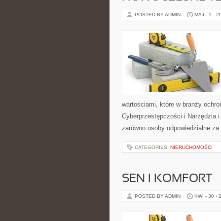
POSTED BY ADMIN
MAJ - 1 - 2
wartościami, które w branży ochr
Cyberprzestępczości i Narzędzia 
zarówno osoby odpowiedzialne za b
CATEGORIES:
NIERUCHOMOŚCI
SEN I KOMFORT
POSTED BY ADMIN
KWI - 30 - 