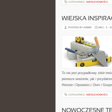
CATEGORIES:
NIERUCHOMOŚCI
WIEJSKA INSPIRA
POSTED BY ADMIN
MAJ - 3 - 2
To nie jest przypadkowy zbiór treś
pierwsze wrażenie, jak i przydatn
Historie i Opowieści i Dom i Gosp
CATEGORIES:
NIERUCHOMOŚCI
NOWOCZESNE T