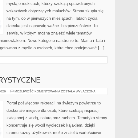
myślą o rodzicach, którzy szukają sprawdzonych
wskazówek dotyczących maluchów. Strona skupia się
na tym, co w pierwszych miesiącach i latach życia
dziecka jest naprawdę ważne: bezpieczeństwie. To
serwis, w którym można znaleźć wiele tematów
iemowlakiem. Nowe kategorie na stronie to: Mama i Tata i
zygotowana z myślą o osobach, które chcą podejmować […]
RYSTYCZNE
ŻEGLARSTWO
2026
MOŻLIWOŚĆ KOMENTOWANIA
ZOSTAŁA WYŁĄCZONA
TURYSTYCZNE
Portal poświęcony rekreacji na świeżym powietrzu to
doskonałe miejsce dla osób, które szukają inspiracji
związanej z wodą, naturą oraz ruchem. Tematyka strony
koncentruje się wokół wycieczek kajakiem, dzięki
czemu każdy użytkownik może znaleźć wartościowe