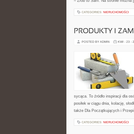
– Zrób to Sam. Na stronie można 
CATEGORIES:
NIERUCHOMOŚCI
PRODUKTY I ZAM
POSTED BY ADMIN
KWI - 23 - 
sycąca. To źródło inspiracji dla o
posiłek w ciągu dnia, kolację, sł
także Dla Początkujących i Przep
CATEGORIES:
NIERUCHOMOŚCI