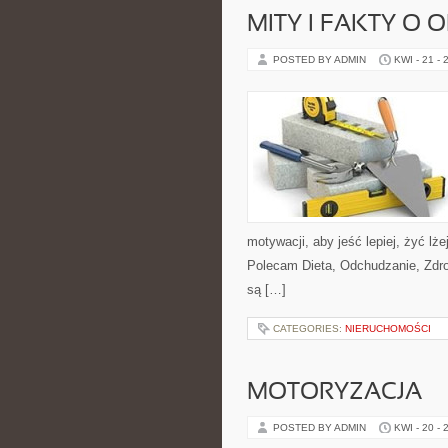
MITY I FAKTY O
POSTED BY ADMIN
KWI - 21 - 
motywacji, aby jeść lepiej, żyć lżej
Polecam Dieta, Odchudzanie, Zdro
są […]
CATEGORIES:
NIERUCHOMOŚCI
MOTORYZACJA
POSTED BY ADMIN
KWI - 20 - 