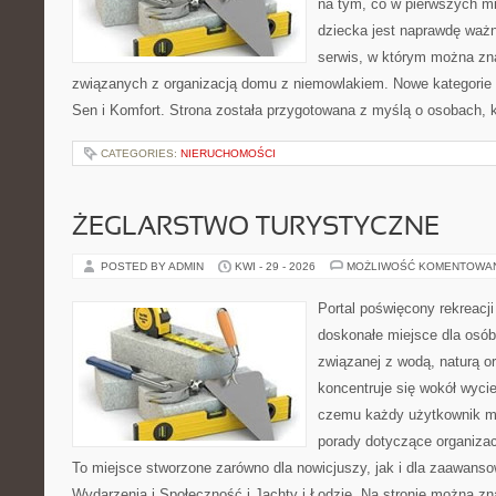
na tym, co w pierwszych mi
dziecka jest naprawdę ważn
serwis, w którym można zn
związanych z organizacją domu z niemowlakiem. Nowe kategorie n
Sen i Komfort. Strona została przygotowana z myślą o osobach,
CATEGORIES:
NIERUCHOMOŚCI
ŻEGLARSTWO TURYSTYCZNE
POSTED BY ADMIN
KWI - 29 - 2026
MOŻLIWOŚĆ KOMENTOWA
Portal poświęcony rekreacj
doskonałe miejsce dla osób,
związanej z wodą, naturą o
koncentruje się wokół wyci
czemu każdy użytkownik m
porady dotyczące organizac
To miejsce stworzone zarówno dla nowicjuszy, jak i dla zaawans
Wydarzenia i Społeczność i Jachty i Łodzie. Na stronie można 