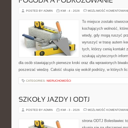
POGODA A PODRÓŻOWANIE
POSTED BY ADMIN
KWI - 4 - 2026
MOŻLIWOŚĆ KOMENTOWAN
To miejsce zostało stworz
kochających wolność, które 
wtedy, gdy mogą ruszyć prz
wyruszyć w trasę autem ke
tych, którzy cenią kontakt 
szukają użytecznych informa
dla osób stawiających pierwsze kroki oraz dla wprawionych biwak
poszerzać wiedzę. Całość skupia się wokół podróży, w których lic
CATEGORIES:
NIERUCHOMOŚCI
SZKOŁY JAZDY I ODTJ
POSTED BY ADMIN
KWI - 3 - 2026
MOŻLIWOŚĆ KOMENTOWAN
strona ODTJ Bolesławiec to
skupia się na obszarowi mo