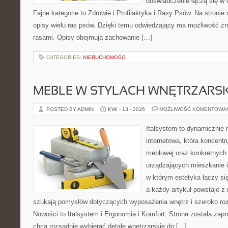
doświadczenie łączą się w 
Fajne kategorie to Zdrowie i Profilaktyka i Rasy Psów. Na stroni
opisy wielu ras psów. Dzięki temu odwiedzający ma możliwość z
rasami. Opisy obejmują zachowanie […]
CATEGORIES:
NIERUCHOMOŚCI
MEBLE W STYLACH WNĘTRZARS
POSTED BY ADMIN
KWI - 13 - 2026
MOŻLIWOŚĆ KOMENTOWA
Italsystem to dynamicznie r
internetowa, która koncentr
meblowej oraz konkretnych
urządzających mieszkanie i
w którym estetyka łączy si
a każdy artykuł powstaje z 
szukają pomysłów dotyczących wyposażenia wnętrz i szeroko ro
Nowości to Italsystem i Ergonomia i Komfort. Strona została zapr
chcą rozsądnie wybierać detale wnętrzarskie do […]