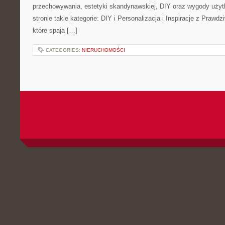
przechowywania, estetyki skandynawskiej, DIY oraz wygody użyt
stronie takie kategorie: DIY i Personalizacja i Inspiracje z Praw
które spaja […]
CATEGORIES:
NIERUCHOMOŚCI