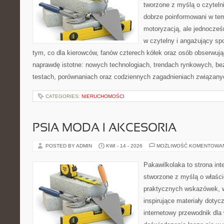
tworzone z myślą o czyteln
dobrze poinformowani w te
motoryzacją, ale jednocześ
w czytelny i angażujący sp
tym, co dla kierowców, fanów czterech kółek oraz osób obserwują
naprawdę istotne: nowych technologiach, trendach rynkowych, bez
testach, porównaniach oraz codziennych zagadnieniach związany
CATEGORIES:
NIERUCHOMOŚCI
PSIA MODA I AKCESORIA
POSTED BY ADMIN
KWI - 14 - 2026
MOŻLIWOŚĆ KOMENTOWA
Pakawilkolaka to strona int
stworzone z myślą o właścic
praktycznych wskazówek, w
inspirujące materiały doty
internetowy przewodnik dla 