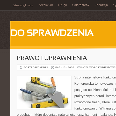
Archiwum
Druga
Galatasaray
Redakcja
Strona główna
Sp
DO SPRAWDZENIA
PRAWO I UPRAWNIENIA
POSTED BY ADMIN
MAJ - 10 - 2026
MOŻLIWOŚĆ KOMENTOWA
Strona internetowa funkcjo
Komorowska to nowoczesna 
pasję do codzienności, kobi
praktycznych porad. Intern
różnorodne treści, które uł
funkcjonowaniu. Witryna zo
o osobach, które doceniają naturalności oraz harmonii i balansu.