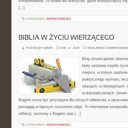
komponowania. To strona dla marzycieli, gdzie estetyka łączy si
[…]
CATEGORIES:
NIERUCHOMOŚCI
BIBLIA W ŻYCIU WIERZĄCEGO
POSTED BY ADMIN
KWI - 6 - 2026
MOŻLIWOŚĆ KOMENTOWAN
Blog chrześcijański skiero
który zestawia zwykłe życ
miejsce, w którym zaufanie
praktycznego wymiaru, lec
relacjach, w obowiązkach,
w doświadczeniach. Serwis 
Bogiem może być przystępne dla różnych odbiorców, a opracowan
pomagają w lepszym rozumieniu religii. To internetowe kompendiu
refleksji, rozmowy z Bogiem oraz […]
CATEGORIES:
NIERUCHOMOŚCI