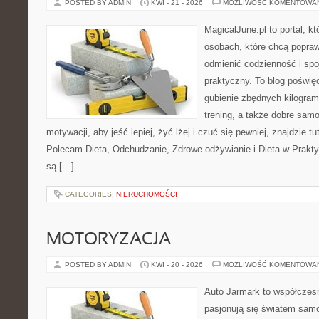
POSTED BY ADMIN
KWI - 21 - 2026
MOŻLIWOŚĆ KOMENTOWA
MagicalJune.pl to portal, k
osobach, które chcą popra
odmienić codzienność i spo
praktyczny. To blog poświę
gubienie zbędnych kilogram
trening, a także dobre sam
motywacji, aby jeść lepiej, żyć lżej i czuć się pewniej, znajdzie tu
Polecam Dieta, Odchudzanie, Zdrowe odżywianie i Dieta w Prakty
są […]
CATEGORIES:
NIERUCHOMOŚCI
MOTORYZACJA
POSTED BY ADMIN
KWI - 20 - 2026
MOŻLIWOŚĆ KOMENTOWA
Auto Jarmark to współczesn
pasjonują się światem sam