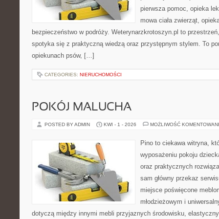
pierwsza pomoc, opieka lek
mowa ciała zwierząt, opiek
bezpieczeństwo w podróży. Weterynarzkrotoszyn.pl to przestrzeń,
spotyka się z praktyczną wiedzą oraz przystępnym stylem. To por
opiekunach psów, […]
CATEGORIES:
NIERUCHOMOŚCI
POKÓJ MALUCHA
POSTED BY ADMIN
KWI - 1 - 2026
MOŻLIWOŚĆ KOMENTOWAN
Pino to ciekawa witryna, kt
wyposażeniu pokoju dziecka
oraz praktycznych rozwiąz
sam główny przekaz serwisu
miejsce poświęcone meblo
młodzieżowym i uniwersaln
dotyczą między innymi mebli przyjaznych środowisku, elastycz