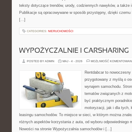
teksty dotyczące trendów, urody, codziennych nawyków, a także in
Publikacje są opracowywane w sposób przystępny, dzięki czemu
[…]
CATEGORIES:
NIERUCHOMOŚCI
WYPOŻYCZALNIE I CARSHARING
POSTED BY ADMIN
MAJ - 4 - 2026
MOŻLIWOŚĆ KOMENTOWAN
Rentdabcar to nowoczesny 
przygotowany z myślą o os
wynajem samochodu. Strona
tematów związanych z moto
być praktycznym poradniki
motoryzacji, jak i dla tych,
leasingu samochodów. To miejsce w sieci, w którym można znal
różnych aspektów korzystania z auta, od wyboru odpowiedniego m
Nowości na stronie Wypożyczalnia samochodów i […]