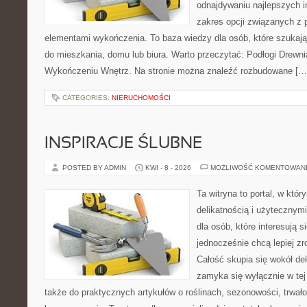
odnajdywaniu najlepszych in
zakres opcji związanych z 
elementami wykończenia. To baza wiedzy dla osób, które szuka
do mieszkania, domu lub biura. Warto przeczytać: Podłogi Drewn
Wykończeniu Wnętrz. Na stronie można znaleźć rozbudowane […
CATEGORIES:
NIERUCHOMOŚCI
INSPIRACJE ŚLUBNE
POSTED BY ADMIN
KWI - 8 - 2026
MOŻLIWOŚĆ KOMENTOWAN
Ta witryna to portal, w któr
delikatnością i użytecznymi
dla osób, które interesują s
jednocześnie chcą lepiej z
Całość skupia się wokół dek
zamyka się wyłącznie w tej
także do praktycznych artykułów o roślinach, sezonowości, trwał