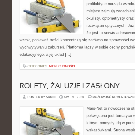
profilaktyce narządu wzroku
miejsce zajmują zagadnieni
okulisty, optometrysty oraz
rozwiązań optycznych. Już 
że jest to serwis adresowa
wzrok, ponieważ treści koncentrują się zarówno na sprawności w
wychwytywaniu zaburzeń. Platforma łączy w sobie cechy poradnik
edukacyjnego, a jej układ […]
CATEGORIES:
NIERUCHOMOŚCI
ROLETY, ŻALUZJE I ZASŁONY
POSTED BY ADMIN
KWI - 9 - 2026
MOŻLIWOŚĆ KOMENTOWAN
Mars-Net to nowoczesna str
poświęcona jest tematyce wn
którym pomysły idą w parz
wskazówkami. Strona wspie