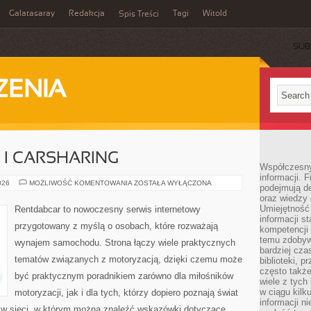
Galatasaray
Redakcja
Tagi
Witold
Spis Treści
SUB
ZENIA
I CARSHARING
Współczesny 
informacji. 
WYPOŻYCZALNIE
026
MOŻLIWOŚĆ KOMENTOWANIA
ZOSTAŁA WYŁĄCZONA
podejmują de
I
oraz wiedzy 
CARSHARING
Umiejętność 
Rentdabcar to nowoczesny serwis internetowy
informacji s
przygotowany z myślą o osobach, które rozważają
kompetencji 
temu zdobyw
wynajem samochodu. Strona łączy wiele praktycznych
bardziej cz
tematów związanych z motoryzacją, dzięki czemu może
biblioteki, 
często także
być praktycznym poradnikiem zarówno dla miłośników
wiele z tych
w ciągu kil
motoryzacji, jak i dla tych, którzy dopiero poznają świat
informacji n
 w sieci, w którym można znaleźć wskazówki dotyczące