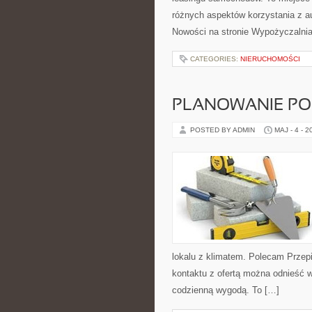
różnych aspektów korzystania z a
Nowości na stronie Wypożyczalni
CATEGORIES:
NIERUCHOMOŚCI
PLANOWANIE PO
POSTED BY ADMIN
MAJ - 4 - 2
lokalu z klimatem. Polecam Przep
kontaktu z ofertą można odnieść w
codzienną wygodą. To […]