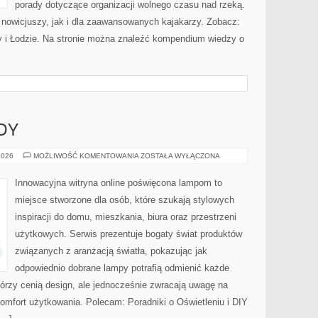
porady dotyczące organizacji wolnego czasu nad rzeką.
 nowicjuszy, jak i dla zaawansowanych kajakarzy. Zobacz:
y i Łodzie. Na stronie można znaleźć kompendium wiedzy o
DY
NOWOŚCI
2026
MOŻLIWOŚĆ KOMENTOWANIA
ZOSTAŁA WYŁĄCZONA
I
TRENDY
Innowacyjna witryna online poświęcona lampom to
miejsce stworzone dla osób, które szukają stylowych
inspiracji do domu, mieszkania, biura oraz przestrzeni
użytkowych. Serwis prezentuje bogaty świat produktów
związanych z aranżacją światła, pokazując jak
odpowiednio dobrane lampy potrafią odmienić każde
którzy cenią design, ale jednocześnie zwracają uwagę na
omfort użytkowania. Polecam: Poradniki o Oświetleniu i DIY