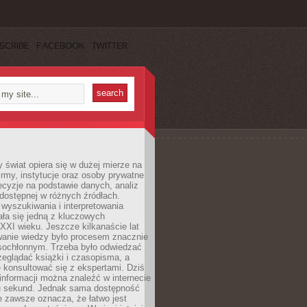
SCRIBE
FACEBOOK
TWITTER
świat opiera się w dużej mierze na
Firmy, instytucje oraz osoby prywatne
cyzje na podstawie danych, analiz
dostępnej w różnych źródłach.
wyszukiwania i interpretowania
tała się jedną z kluczowych
XXI wieku. Jeszcze kilkanaście lat
anie wiedzy było procesem znacznie
asochłonnym. Trzeba było odwiedzać
przeglądać książki i czasopisma, a
 konsultować się z ekspertami. Dziś
 informacji można znaleźć w internecie
ku sekund. Jednak sama dostępność
ie zawsze oznacza, że łatwo jest