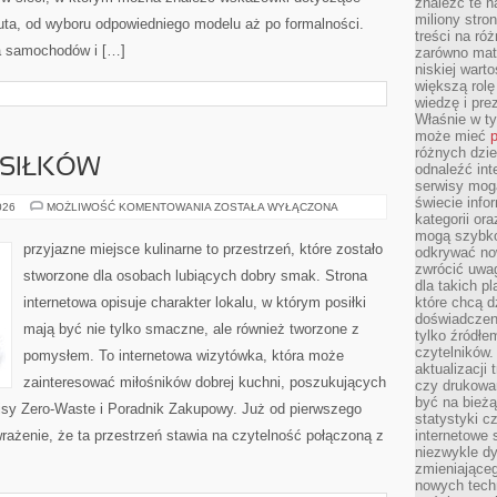
znaleźć te n
miliony stron
uta, od wyboru odpowiedniego modelu aż po formalności.
treści na ró
a samochodów i […]
zarówno mater
niskiej wart
większą rolę
wiedzę i pre
Właśnie w t
może mieć
p
różnych dzie
SIŁKÓW
odnaleźć int
serwisy mogą
świecie info
PLANOWANIE
026
MOŻLIWOŚĆ KOMENTOWANIA
ZOSTAŁA WYŁĄCZONA
kategorii or
POSIŁKÓW
mogą szybko
przyjazne miejsce kulinarne to przestrzeń, które zostało
odkrywać no
zwrócić uwag
stworzone dla osobach lubiących dobry smak. Strona
dla takich p
internetowa opisuje charakter lokalu, w którym posiłki
które chcą d
doświadczeni
mają być nie tylko smaczne, ale również tworzone z
tylko źródłem
czytelników.
pomysłem. To internetowa wizytówka, która może
aktualizacji
zainteresować miłośników dobrej kuchni, poszukujących
czy drukowa
być na bieżą
isy Zero-Waste i Poradnik Zakupowy. Już od pierwszego
statystyki c
rażenie, że ta przestrzeń stawia na czytelność połączoną z
internetowe
niezwykle d
zmieniająceg
nowych tech