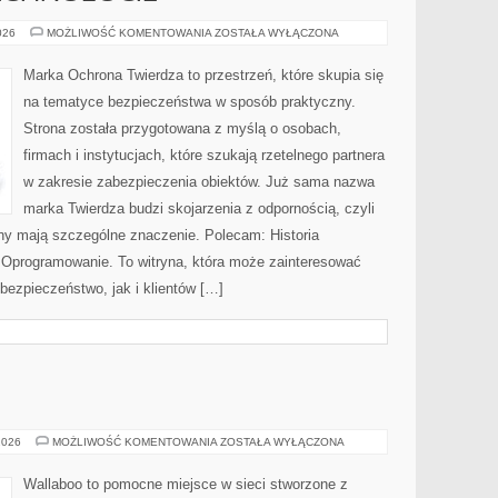
NOWOCZESNE
026
MOŻLIWOŚĆ KOMENTOWANIA
ZOSTAŁA WYŁĄCZONA
TECHNOLOGIE
Marka Ochrona Twierdza to przestrzeń, które skupia się
na tematyce bezpieczeństwa w sposób praktyczny.
Strona została przygotowana z myślą o osobach,
firmach i instytucjach, które szukają rzetelnego partnera
w zakresie zabezpieczenia obiektów. Już sama nazwa
marka Twierdza budzi skojarzenia z odpornością, czyli
ony mają szczególne znaczenie. Polecam: Historia
i Oprogramowanie. To witryna, która może zainteresować
ezpieczeństwo, jak i klientów […]
SEN
2026
MOŻLIWOŚĆ KOMENTOWANIA
ZOSTAŁA WYŁĄCZONA
I
KOMFORT
Wallaboo to pomocne miejsce w sieci stworzone z