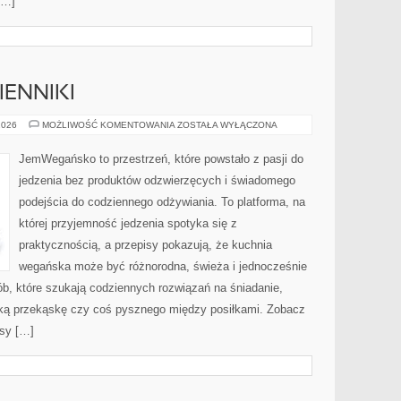
[…]
IENNIKI
PRODUKTY
2026
MOŻLIWOŚĆ KOMENTOWANIA
ZOSTAŁA WYŁĄCZONA
I
ZAMIENNIKI
JemWegańsko to przestrzeń, które powstało z pasji do
jedzenia bez produktów odzwierzęcych i świadomego
podejścia do codziennego odżywiania. To platforma, na
której przyjemność jedzenia spotyka się z
praktycznością, a przepisy pokazują, że kuchnia
wegańska może być różnorodna, świeża i jednocześnie
sób, które szukają codziennych rozwiązań na śniadanie,
odką przekąskę czy coś pysznego między posiłkami. Zobacz
isy […]