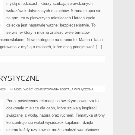
myślą o rodzicach, którzy szukają sprawdzonych
wskazówek dotyczących maluchów. Strona skupia się
na tym, co w pierwszych miesiącach i latach życia
dziecka jest naprawdę ważne: bezpieczeństwie. To
serwis, w którym można znaleźć wiele tematów
iemowlakiem. Nowe kategorie na stronie to: Mama i Tata i
zygotowana z myślą o osobach, które chcą podejmować […]
RYSTYCZNE
ŻEGLARSTWO
2026
MOŻLIWOŚĆ KOMENTOWANIA
ZOSTAŁA WYŁĄCZONA
TURYSTYCZNE
Portal poświęcony rekreacji na świeżym powietrzu to
doskonałe miejsce dla osób, które szukają inspiracji
związanej z wodą, naturą oraz ruchem. Tematyka strony
koncentruje się wokół wycieczek kajakiem, dzięki
czemu każdy użytkownik może znaleźć wartościowe