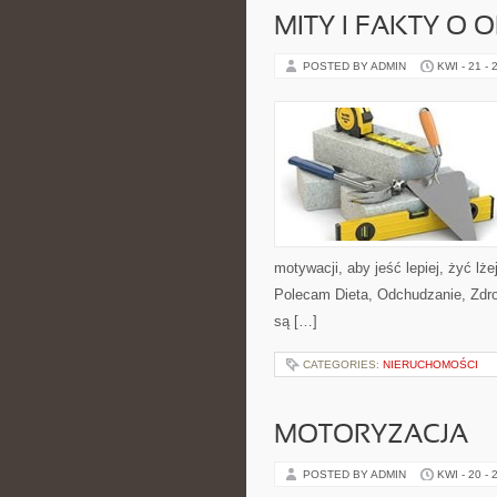
MITY I FAKTY O
POSTED BY ADMIN
KWI - 21 - 
motywacji, aby jeść lepiej, żyć lżej
Polecam Dieta, Odchudzanie, Zdro
są […]
CATEGORIES:
NIERUCHOMOŚCI
MOTORYZACJA
POSTED BY ADMIN
KWI - 20 - 