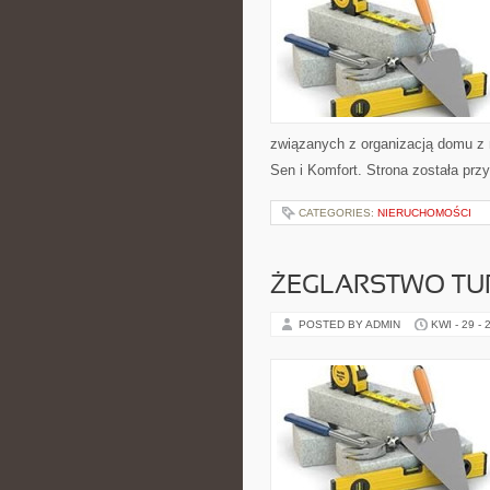
związanych z organizacją domu z n
Sen i Komfort. Strona została pr
CATEGORIES:
NIERUCHOMOŚCI
ŻEGLARSTWO TU
POSTED BY ADMIN
KWI - 29 - 