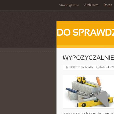
Archiwum
Druga
Strona główna
DO SPRAWD
WYPOŻYCZALNIE 
POSTED BY ADMIN
MAJ - 4 - 2
leasingu samochodów. To miejsce