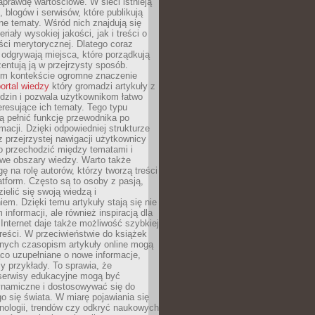
aprawdę wartościowe. W sieci istnieją
, blogów i serwisów, które publikują
żne tematy. Wśród nich znajdują się
iały wysokiej jakości, jak i treści o
ości merytorycznej. Dlatego coraz
 odgrywają miejsca, które porządkują
zentują ją w przejrzysty sposób.
ym kontekście ogromne znaczenie
ortal wiedzy
który gromadzi artykuły z
dzin i pozwala użytkownikom łatwo
eresujące ich tematy. Tego typu
 pełnić funkcję przewodnika po
rmacji. Dzięki odpowiedniej strukturze
az przejrzystej nawigacji użytkownicy
 przechodzić między tematami i
we obszary wiedzy. Warto także
ę na rolę autorów, którzy tworzą treści
latform. Często są to osoby z pasją,
zielić się swoją wiedzą i
em. Dzięki temu artykuły stają się nie
 informacji, ale również inspiracją dla
 Internet daje także możliwość szybkiej
 treści. W przeciwieństwie do książek
nych czasopism artykuły online mogą
co uzupełniane o nowe informacje,
zy przykłady. To sprawia, że
 serwisy edukacyjne mogą być
ynamiczne i dostosowywać się do
o się świata. W miarę pojawiania się
nologii, trendów czy odkryć naukowych