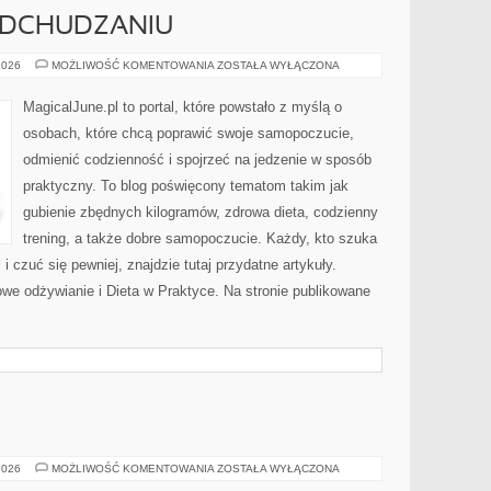
 ODCHUDZANIU
MITY
2026
MOŻLIWOŚĆ KOMENTOWANIA
ZOSTAŁA WYŁĄCZONA
I
FAKTY
O
MagicalJune.pl to portal, które powstało z myślą o
ODCHUDZANIU
osobach, które chcą poprawić swoje samopoczucie,
odmienić codzienność i spojrzeć na jedzenie w sposób
praktyczny. To blog poświęcony tematom takim jak
gubienie zbędnych kilogramów, zdrowa dieta, codzienny
trening, a także dobre samopoczucie. Każdy, kto szuka
 i czuć się pewniej, znajdzie tutaj przydatne artykuły.
we odżywianie i Dieta w Praktyce. Na stronie publikowane
MOTORYZACJA
2026
MOŻLIWOŚĆ KOMENTOWANIA
ZOSTAŁA WYŁĄCZONA