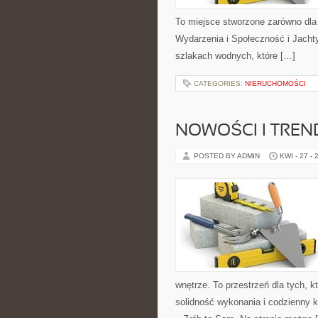
To miejsce stworzone zarówno dla
Wydarzenia i Społeczność i Jacht
szlakach wodnych, które […]
CATEGORIES:
NIERUCHOMOŚCI
NOWOŚCI I TREN
POSTED BY ADMIN
KWI - 27 - 
wnętrze. To przestrzeń dla tych, 
solidność wykonania i codzienny k