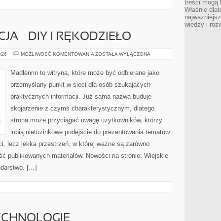
treści mogą 
Właśnie dlat
najważniejs
wiedzy i roz
CJA – DIY I RĘKODZIEŁO
WIEJSKA
026
MOŻLIWOŚĆ KOMENTOWANIA
ZOSTAŁA WYŁĄCZONA
INSPIRACJA
–
DIY
Madlennn to witryna, które może być odbierane jako
I
RĘKODZIEŁO
przemyślany punkt w sieci dla osób szukających
praktycznych informacji. Już sama nazwa buduje
skojarzenie z czymś charakterystycznym, dlatego
strona może przyciągać uwagę użytkowników, którzy
lubią nietuzinkowe podejście do prezentowania tematów.
ci, lecz lekka przestrzeń, w której ważne są zarówno
ość publikowanych materiałów. Nowości na stronie: Wiejskie
odarstwo. […]
ECHNOLOGIE