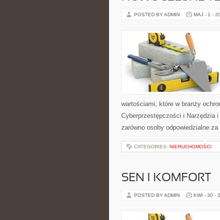
POSTED BY ADMIN
MAJ - 1 - 2
wartościami, które w branży ochr
Cyberprzestępczości i Narzędzia 
zarówno osoby odpowiedzialne za b
CATEGORIES:
NIERUCHOMOŚCI
SEN I KOMFORT
POSTED BY ADMIN
KWI - 30 - 