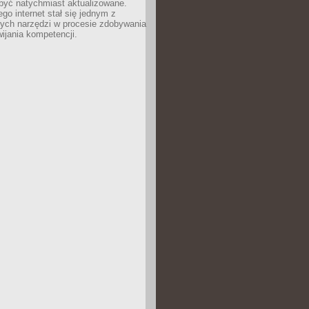
być natychmiast aktualizowane.
ego internet stał się jednym z
zych narzędzi w procesie zdobywania
wijania kompetencji.