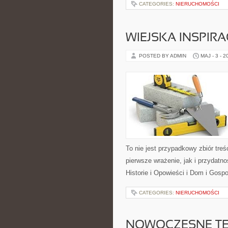
CATEGORIES:
NIERUCHOMOŚCI
WIEJSKA INSPIRA
POSTED BY ADMIN
MAJ - 3 - 2
To nie jest przypadkowy zbiór treś
pierwsze wrażenie, jak i przydatn
Historie i Opowieści i Dom i Gosp
CATEGORIES:
NIERUCHOMOŚCI
NOWOCZESNE T