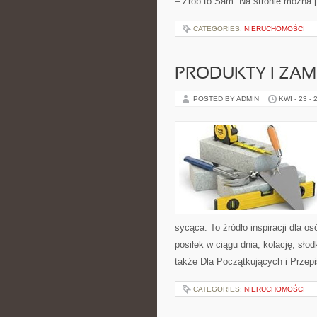
– Zrób to Sam. Na stronie można 
CATEGORIES:
NIERUCHOMOŚCI
PRODUKTY I ZAM
POSTED BY ADMIN
KWI - 23 - 
sycąca. To źródło inspiracji dla o
posiłek w ciągu dnia, kolację, sł
także Dla Początkujących i Przep
CATEGORIES:
NIERUCHOMOŚCI