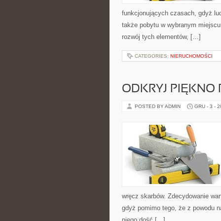
funkcjonujących czasach, gdyż lud
także pobytu w wybranym miejscu
rozwój tych elementów, […]
CATEGORIES:
NIERUCHOMOŚCI
ODKRYJ PIĘKNO R
POSTED BY ADMIN
GRU - 3 - 
wręcz skarbów. Zdecydowanie warto
gdyż pomimo tego, że z powodu nas
niego dość […]