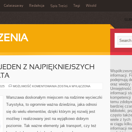
Galatasaray
Redakcja
Tagi
Witold
Spis Treści
SUB
ZENIA
 JEDEN Z NAJPIĘKNIEJSZYCH
Współczesny 
ATA
informacji. 
podejmują de
oraz wiedzy 
JAPONIA,
2025
MOŻLIWOŚĆ KOMENTOWANIA
ZOSTAŁA WYŁĄCZONA
Umiejętność 
A
WIĘC
informacji s
JEDEN
Warszawa doskonałym miejscem na rodzinne wycieczki
kompetencji 
Z
temu zdobyw
NAJPIĘKNIEJSZYCH
Turystyka, to ogromnie ważna dziedzina, jaka odnosi
ZAKĄTKÓW
bardziej cz
ŚWIATA
biblioteki, 
się do wielu elementów, dzięki którym jej rozwój jest
często także
możliwy i realizowany jest na wyjątkowo dobrym
wiele z tych
w ciągu kil
poziomie. Tak ważne elementy jak transport, czy też
informacji n