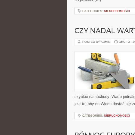
CATEGORIES:
NIERUCHOMOŚCI
CZY NADAL WART
POSTED BY ADMIN
GRU - 3 - 
szybkie samochody. Warto jednak 
jest to, aby do Włoch dostać się z
CATEGORIES:
NIERUCHOMOŚCI