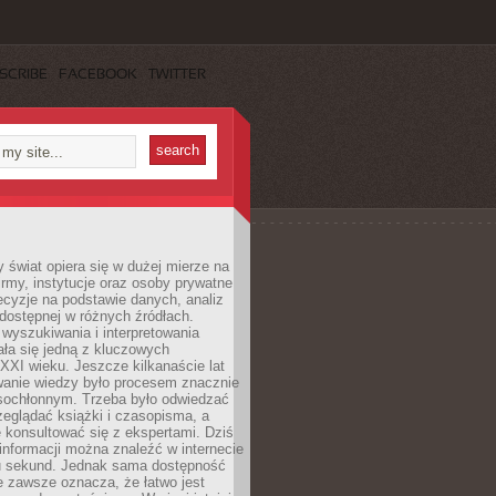
SCRIBE
FACEBOOK
TWITTER
świat opiera się w dużej mierze na
Firmy, instytucje oraz osoby prywatne
cyzje na podstawie danych, analiz
dostępnej w różnych źródłach.
wyszukiwania i interpretowania
tała się jedną z kluczowych
XXI wieku. Jeszcze kilkanaście lat
anie wiedzy było procesem znacznie
asochłonnym. Trzeba było odwiedzać
przeglądać książki i czasopisma, a
 konsultować się z ekspertami. Dziś
 informacji można znaleźć w internecie
ku sekund. Jednak sama dostępność
ie zawsze oznacza, że łatwo jest