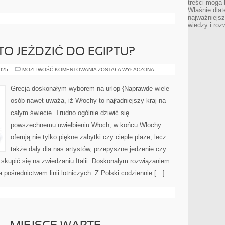
treści mogą 
Właśnie dlat
najważniejs
wiedzy i roz
O JEŹDZIĆ DO EGIPTU?
CZY
2025
MOŻLIWOŚĆ KOMENTOWANIA
ZOSTAŁA WYŁĄCZONA
NADAL
WARTO
JEŹDZIĆ
Grecja doskonałym wyborem na urlop {Naprawdę wiele
DO
EGIPTU?
osób nawet uważa, iż Włochy to najładniejszy kraj na
całym świecie. Trudno ogólnie dziwić się
powszechnemu uwielbieniu Włoch, w końcu Włochy
oferują nie tylko piękne zabytki czy ciepłe plaże, lecz
także dały dla nas artystów, przepyszne jedzenie czy
skupić się na zwiedzaniu Italii. Doskonałym rozwiązaniem
a pośrednictwem linii lotniczych. Z Polski codziennie […]