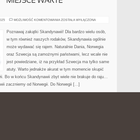
– MIEJSCE WARTE
PÓŁNOC
2025
MOŻLIWOŚĆ KOMENTOWANIA
ZOSTAŁA WYŁĄCZONA
EUROPY
–
MIEJSCE
Poznawaj zakątki Skandynawii! Dla bardzo wielu osób,
WARTE
ZOBACZENIA
w tym również naszych rodaków, Skandynawia ogólnie
może wydawać się rajem. Naturalnie Dania, Norwegia
oraz Szwecja są zamożnymi państwami, lecz wcale nie
jest powiedziane, iż na przykład Szwecja ma tylko same
atuty. Warto jednakże akurat w tym momencie skupić
ii. Bo w końcu Skandynawii zbyt wiele nie brakuje do raju…
ii zaczniemy od Norwegii. Do Norwegii […]