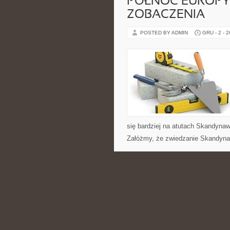
PÓŁNOC EUROPY 
ZOBACZENIA
POSTED BY ADMIN
GRU - 2 - 
się bardziej na atutach Skandynaw
Załóżmy, że zwiedzanie Skandynaw
CATEGORIES:
NIERUCHOMOŚCI