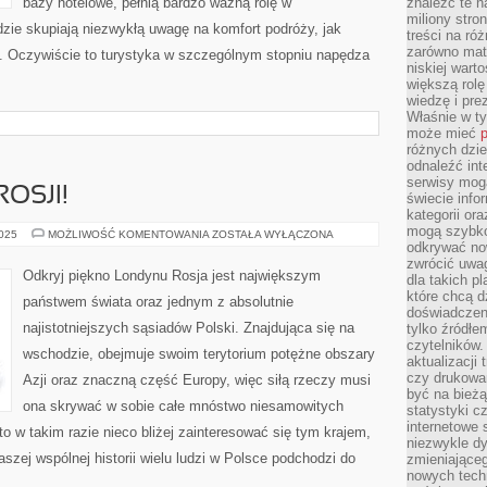
bazy hotelowe, pełnią bardzo ważną rolę w
znaleźć te n
miliony stron
zie skupiają niezwykłą uwagę na komfort podróży, jak
treści na ró
zarówno mater
. Oczywiście to turystyka w szczególnym stopniu napędza
niskiej wart
większą rolę
wiedzę i pre
Właśnie w t
może mieć
p
różnych dzie
odnaleźć int
serwisy mogą
OSJI!
świecie info
kategorii or
mogą szybko
ODKRYJ
2025
MOŻLIWOŚĆ KOMENTOWANIA
ZOSTAŁA WYŁĄCZONA
PIĘKNO
odkrywać no
ROSJI!
zwrócić uwag
Odkryj piękno Londynu Rosja jest największym
dla takich p
które chcą d
państwem świata oraz jednym z absolutnie
doświadczeni
najistotniejszych sąsiadów Polski. Znajdująca się na
tylko źródłem
czytelników.
wschodzie, obejmuje swoim terytorium potężne obszary
aktualizacji
czy drukowa
Azji oraz znaczną część Europy, więc siłą rzeczy musi
być na bieżą
ona skrywać w sobie całe mnóstwo niesamowitych
statystyki c
internetowe
 w takim razie nieco bliżej zainteresować się tym krajem,
niezwykle d
zej wspólnej historii wielu ludzi w Polsce podchodzi do
zmieniająceg
nowych tech