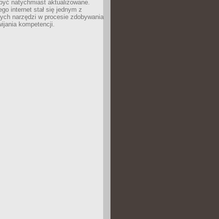
być natychmiast aktualizowane.
ego internet stał się jednym z
zych narzędzi w procesie zdobywania
wijania kompetencji.