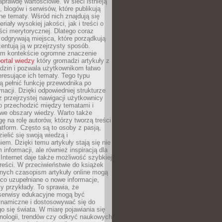
aprawdę wartościowe. W sieci istnieją
, blogów i serwisów, które publikują
żne tematy. Wśród nich znajdują się
iały wysokiej jakości, jak i treści o
ości merytorycznej. Dlatego coraz
 odgrywają miejsca, które porządkują
zentują ją w przejrzysty sposób.
ym kontekście ogromne znaczenie
ortal wiedzy
który gromadzi artykuły z
dzin i pozwala użytkownikom łatwo
eresujące ich tematy. Tego typu
 pełnić funkcję przewodnika po
rmacji. Dzięki odpowiedniej strukturze
az przejrzystej nawigacji użytkownicy
 przechodzić między tematami i
we obszary wiedzy. Warto także
ę na rolę autorów, którzy tworzą treści
latform. Często są to osoby z pasją,
zielić się swoją wiedzą i
em. Dzięki temu artykuły stają się nie
 informacji, ale również inspiracją dla
 Internet daje także możliwość szybkiej
 treści. W przeciwieństwie do książek
nych czasopism artykuły online mogą
co uzupełniane o nowe informacje,
zy przykłady. To sprawia, że
 serwisy edukacyjne mogą być
ynamiczne i dostosowywać się do
o się świata. W miarę pojawiania się
nologii, trendów czy odkryć naukowych