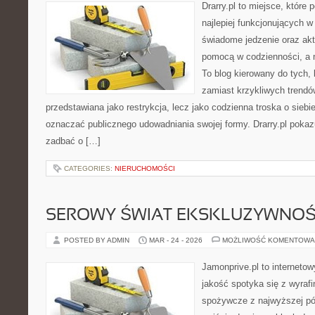
Drarry.pl to miejsce, które
najlepiej funkcjonujących w
świadome jedzenie oraz ak
pomocą w codzienności, a
To blog kierowany do tych,
zamiast krzykliwych trendów.
przedstawiana jako restrykcja, lecz jako codzienna troska o siebi
oznaczać publicznego udowadniania swojej formy. Drarry.pl pokaz
zadbać o […]
CATEGORIES:
NIERUCHOMOŚCI
SEROWY ŚWIAT EKSKLUZYWNOŚ
POSTED BY ADMIN
MAR - 24 - 2026
MOŻLIWOŚĆ KOMENTOWA
Jamonprive.pl to internetow
jakość spotyka się z wyraf
spożywcze z najwyższej pół