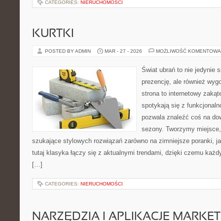
CATEGORIES:
NIERUCHOMOŚCI
KURTKI
POSTED BY ADMIN
MAR - 27 - 2026
MOŻLIWOŚĆ KOMENTOWA
Świat ubrań to nie jedynie 
prezencję, ale również wyg
strona to internetowy zakąt
spotykają się z funkcjonaln
pozwala znaleźć coś na dow
sezony. Tworzymy miejsce, 
szukające stylowych rozwiązań zarówno na zimniejsze poranki, jak
tutaj klasyka łączy się z aktualnymi trendami, dzięki czemu każd
[…]
CATEGORIES:
NIERUCHOMOŚCI
NARZĘDZIA I APLIKACJE MARKE