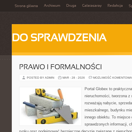
Archiwum
Druga
Galatasaray
Redakcja
Strona główna
Sp
DO SPRAWDZENIA
PRAWO I FORMALNOŚCI
POSTED BY ADMIN
MAR - 28 - 2026
MOŻLIWOŚĆ KOMENTOWA
Portal Globex to praktyczn
nieruchomości, tworzona z 
rozważają nabycie, sprzedaż
mieszkalnego, budynku mies
innego obiektu. To miejsce 
sprawdzonych informacji, ch
rynku oraz podejmować bezpieczne decyzje związane z nieruchom