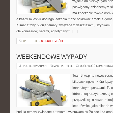
wyjścia do niezwykłych do
poświęcony szlachetnym sk
ma znaczenie równie wielki
a każdy miłośnik dobrego jedzenia może odkrywać smaki z górnej 
Klimat strony budują tematy związane z delikatesami, szynkami 
dla koneserów, serami, egzotycznymi […]
CATEGORIES:
NIERUCHOMOŚCI
WEEKENDOWE WYPADY
POSTED BY ADMIN
MAR - 23 - 2026
MOŻLIWOŚĆ KOMENTOWA
TeamBike.pl to nowoczesna
bikepackingowi, która łączy
konkretnymi poradami. To m
które chcą ruszyć szerzej n
przejażdżkę, a rower traktuj
lecz również jako bilet do 
budują tematy związane z trasami, wyprawami w Polsce i za gran