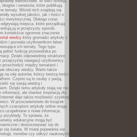
aprawdę wartościowe. W sieci istnieją
, blogów i serwisów, które publikują
żne tematy. Wśród nich znajdują się
iały wysokiej jakości, jak i treści o
ości merytorycznej. Dlatego coraz
 odgrywają miejsca, które porządkują
zentują ją w przejrzysty sposób.
ym kontekście ogromne znaczenie
ortal wiedzy
który gromadzi artykuły z
dzin i pozwala użytkownikom łatwo
eresujące ich tematy. Tego typu
 pełnić funkcję przewodnika po
rmacji. Dzięki odpowiedniej strukturze
az przejrzystej nawigacji użytkownicy
 przechodzić między tematami i
we obszary wiedzy. Warto także
ę na rolę autorów, którzy tworzą treści
latform. Często są to osoby z pasją,
zielić się swoją wiedzą i
em. Dzięki temu artykuły stają się nie
 informacji, ale również inspiracją dla
 Internet daje także możliwość szybkiej
 treści. W przeciwieństwie do książek
nych czasopism artykuły online mogą
co uzupełniane o nowe informacje,
zy przykłady. To sprawia, że
 serwisy edukacyjne mogą być
ynamiczne i dostosowywać się do
o się świata. W miarę pojawiania się
nologii, trendów czy odkryć naukowych