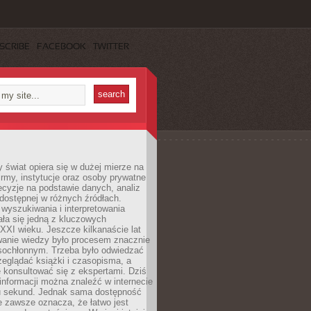
SCRIBE
FACEBOOK
TWITTER
świat opiera się w dużej mierze na
Firmy, instytucje oraz osoby prywatne
cyzje na podstawie danych, analiz
dostępnej w różnych źródłach.
wyszukiwania i interpretowania
tała się jedną z kluczowych
XXI wieku. Jeszcze kilkanaście lat
anie wiedzy było procesem znacznie
asochłonnym. Trzeba było odwiedzać
przeglądać książki i czasopisma, a
 konsultować się z ekspertami. Dziś
 informacji można znaleźć w internecie
ku sekund. Jednak sama dostępność
ie zawsze oznacza, że łatwo jest