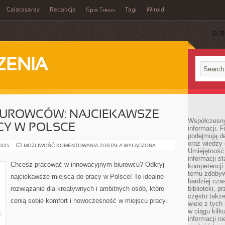
Galatasaray
Redakcja
Tagi
Witold
Spis Treści
SUB
ZENIA
BIUROWCÓW: NAJCIEKAWSZE
Współczesny 
CY W POLSCE
informacji. 
podejmują de
oraz wiedzy 
ODKRYJ
2025
MOŻLIWOŚĆ KOMENTOWANIA
ZOSTAŁA WYŁĄCZONA
Umiejętność 
ŚWIAT
BIUROWCÓW:
informacji s
NAJCIEKAWSZE
Chcesz pracować w innowacyjnym biurowcu? Odkryj
kompetencji 
MIEJSCA
DO
temu zdobyw
najciekawsze miejsca do pracy w Polsce! To idealne
PRACY
bardziej cz
W
rozwiązanie dla kreatywnych i ambitnych osób, które
biblioteki, 
POLSCE
często także
cenią sobie komfort i nowoczesność w miejscu pracy.
wiele z tych
w ciągu kil
informacji n