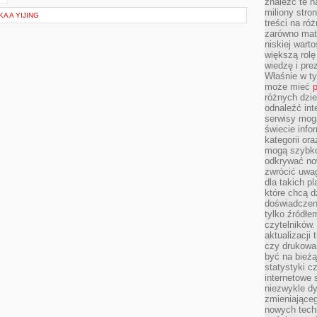
znaleźć te n
miliony stron
A A YIJING
treści na ró
zarówno mater
niskiej wart
większą rolę
wiedzę i pre
Właśnie w t
może mieć
p
różnych dzie
odnaleźć int
serwisy mogą
świecie info
kategorii or
mogą szybko
odkrywać no
zwrócić uwag
dla takich p
które chcą d
doświadczeni
tylko źródłem
czytelników.
aktualizacji
czy drukowa
być na bieżą
statystyki c
internetowe
niezwykle d
zmieniająceg
nowych tech