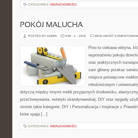
CATEGORIES:
NIERUCHOMOŚCI
POKÓJ MALUCHA
POSTED BY ADMIN
KWI - 1 - 2026
MOŻLIWOŚĆ KOMENTOWAN
Pino to ciekawa witryna, kt
wyposażeniu pokoju dziecka
oraz praktycznych rozwiąz
sam główny przekaz serwisu
miejsce poświęcone meblo
młodzieżowym i uniwersaln
dotyczą między innymi mebli przyjaznych środowisku, elastycz
przechowywania, estetyki skandynawskiej, DIY oraz wygody użyt
stronie takie kategorie: DIY i Personalizacja i Inspiracje z Praw
które spaja […]
CATEGORIES:
NIERUCHOMOŚCI