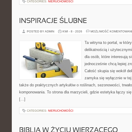
CATEGORIES:
NIERUCHOMOŚCI
INSPIRACJE ŚLUBNE
POSTED BY ADMIN
KWI - 8 - 2026
MOŻLIWOŚĆ KOMENTOWAN
Ta witryna to portal, w któr
delikatnością i użytecznymi
dla osób, które interesują s
jednocześnie chcą lepiej z
Całość skupia się wokół dek
zamyka się wyłącznie w tej
także do praktycznych artykułów o roślinach, sezonowości, trwał
komponowania. To strona dla marzycieli, gdzie estetyka łączy si
[…]
CATEGORIES:
NIERUCHOMOŚCI
BIBLIA W ŻYCIU WIERZĄCEGO