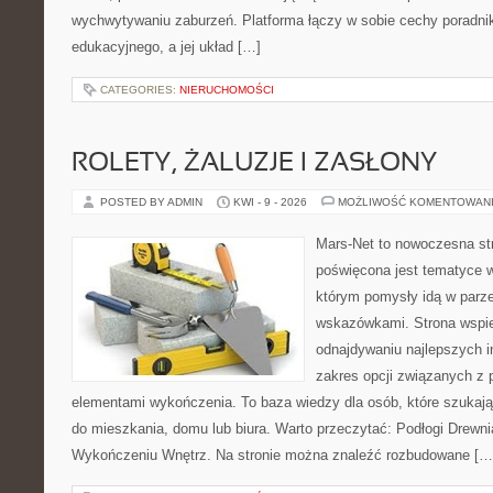
wychwytywaniu zaburzeń. Platforma łączy w sobie cechy poradnik
edukacyjnego, a jej układ […]
CATEGORIES:
NIERUCHOMOŚCI
ROLETY, ŻALUZJE I ZASŁONY
POSTED BY ADMIN
KWI - 9 - 2026
MOŻLIWOŚĆ KOMENTOWAN
Mars-Net to nowoczesna str
poświęcona jest tematyce wn
którym pomysły idą w parz
wskazówkami. Strona wspie
odnajdywaniu najlepszych in
zakres opcji związanych z 
elementami wykończenia. To baza wiedzy dla osób, które szuka
do mieszkania, domu lub biura. Warto przeczytać: Podłogi Drewn
Wykończeniu Wnętrz. Na stronie można znaleźć rozbudowane […