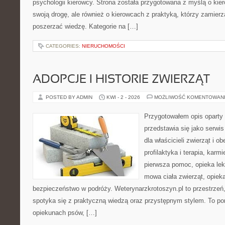
psychologii kierowcy. Strona została przygotowana z myślą o ki
swoją drogę, ale również o kierowcach z praktyką, którzy zamier
poszerzać wiedzę. Kategorie na […]
CATEGORIES:
NIERUCHOMOŚCI
ADOPCJE I HISTORIE ZWIERZĄT
POSTED BY ADMIN
KWI - 2 - 2026
MOŻLIWOŚĆ KOMENTOWAN
Przygotowałem opis oparty 
przedstawia się jako serwis
dla właścicieli zwierząt i o
profilaktyka i terapia, karm
pierwsza pomoc, opieka lek
mowa ciała zwierząt, opiek
bezpieczeństwo w podróży. Weterynarzkrotoszyn.pl to przestrzeń,
spotyka się z praktyczną wiedzą oraz przystępnym stylem. To por
opiekunach psów, […]