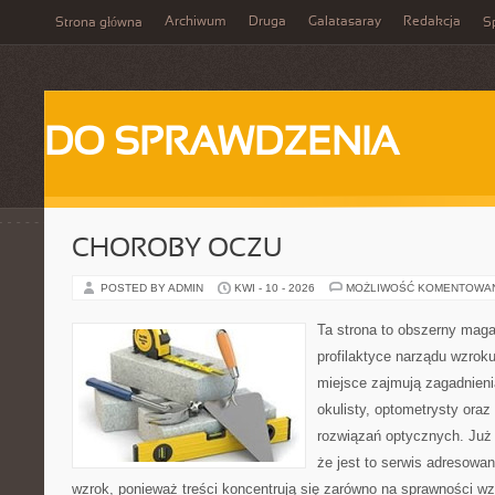
Archiwum
Druga
Galatasaray
Redakcja
Strona główna
Sp
DO SPRAWDZENIA
CHOROBY OCZU
POSTED BY ADMIN
KWI - 10 - 2026
MOŻLIWOŚĆ KOMENTOWA
Ta strona to obszerny mag
profilaktyce narządu wzroku
miejsce zajmują zagadnieni
okulisty, optometrysty oraz
rozwiązań optycznych. Już 
że jest to serwis adresowa
wzrok, ponieważ treści koncentrują się zarówno na sprawności w