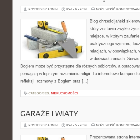
POSTED BY ADMIN
KWI - 6 - 2026
MOŻLIWOŚĆ KOMENTOWAN
Blog chrześcijański skiero
który zestawia zwykłe życ
miejsce, w którym zaufanie
praktycznego wymiaru, lec
relacjach, w obowiązkach,
w doświadczeniach. Serwis 
Bogiem może być przystępne dla różnych odbiorców, a opracowan
pomagają w lepszym rozumieniu religii. To internetowe kompendiu
refleksji, rozmowy z Bogiem oraz […]
CATEGORIES:
NIERUCHOMOŚCI
GARAŻE I WIATY
POSTED BY ADMIN
KWI - 5 - 2026
MOŻLIWOŚĆ KOMENTOWAN
Prezentowana strona intern