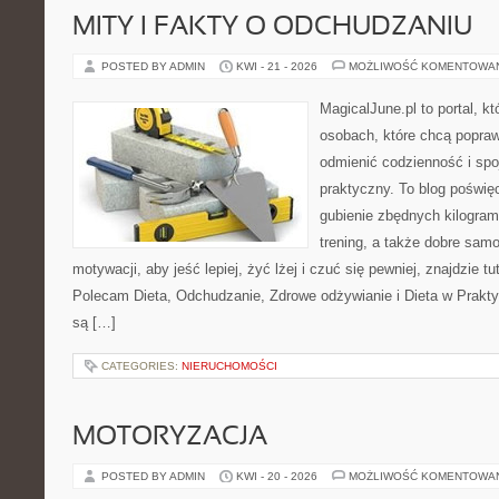
MITY I FAKTY O ODCHUDZANIU
POSTED BY ADMIN
KWI - 21 - 2026
MOŻLIWOŚĆ KOMENTOWA
MagicalJune.pl to portal, k
osobach, które chcą popra
odmienić codzienność i spo
praktyczny. To blog poświę
gubienie zbędnych kilogram
trening, a także dobre sam
motywacji, aby jeść lepiej, żyć lżej i czuć się pewniej, znajdzie tu
Polecam Dieta, Odchudzanie, Zdrowe odżywianie i Dieta w Prakty
są […]
CATEGORIES:
NIERUCHOMOŚCI
MOTORYZACJA
POSTED BY ADMIN
KWI - 20 - 2026
MOŻLIWOŚĆ KOMENTOWA