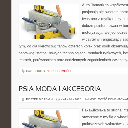
Auto Jarmark to współczesn
pasjonują się światem sam
tworzone z myślą o czyteln
dobrze poinformowani w te
motoryzacją, ale jednocześ
w czytelny i angażujący sp
tym, co dla kierowców, fanów czterech kółek oraz osób obserwują
naprawdę istotne: nowych technologiach, trendach rynkowych, bez
testach, porównaniach oraz codziennych zagadnieniach związany
CATEGORIES:
NIERUCHOMOŚCI
PSIA MODA I AKCESORIA
POSTED BY ADMIN
KWI - 14 - 2026
MOŻLIWOŚĆ KOMENTOWA
Pakawilkolaka to strona int
stworzone z myślą o właścic
praktycznych wskazówek, w