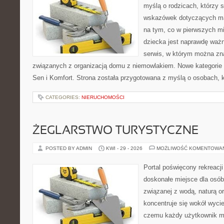
myślą o rodzicach, którzy
wskazówek dotyczących mal
na tym, co w pierwszych mi
dziecka jest naprawdę ważn
serwis, w którym można zn
związanych z organizacją domu z niemowlakiem. Nowe kategorie n
Sen i Komfort. Strona została przygotowana z myślą o osobach,
CATEGORIES:
NIERUCHOMOŚCI
ŻEGLARSTWO TURYSTYCZNE
POSTED BY ADMIN
KWI - 29 - 2026
MOŻLIWOŚĆ KOMENTOWA
Portal poświęcony rekreacj
doskonałe miejsce dla osób,
związanej z wodą, naturą o
koncentruje się wokół wyci
czemu każdy użytkownik m