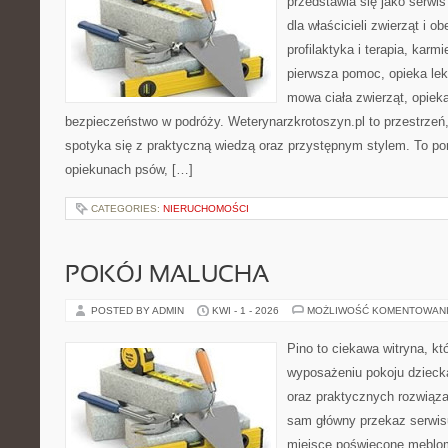
przedstawia się jako serwis
dla właścicieli zwierząt i o
profilaktyka i terapia, karm
pierwsza pomoc, opieka lek
mowa ciała zwierząt, opiek
bezpieczeństwo w podróży. Weterynarzkrotoszyn.pl to przestrzeń,
spotyka się z praktyczną wiedzą oraz przystępnym stylem. To por
opiekunach psów, […]
CATEGORIES:
NIERUCHOMOŚCI
POKÓJ MALUCHA
POSTED BY ADMIN
KWI - 1 - 2026
MOŻLIWOŚĆ KOMENTOWAN
Pino to ciekawa witryna, kt
wyposażeniu pokoju dziecka
oraz praktycznych rozwiąz
sam główny przekaz serwisu
miejsce poświęcone meblo