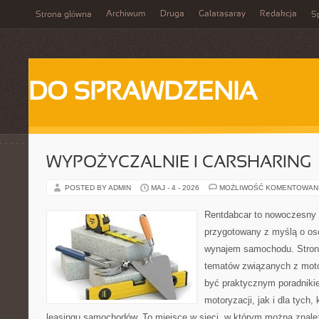
Archiwum
Druga
Galatasaray
Redakcja
Strona główna
Sp
DO SPRAWDZENIA
WYPOŻYCZALNIE I CARSHARING
POSTED BY ADMIN
MAJ - 4 - 2026
MOŻLIWOŚĆ KOMENTOWAN
Rentdabcar to nowoczesny 
przygotowany z myślą o os
wynajem samochodu. Strona
tematów związanych z moto
być praktycznym poradniki
motoryzacji, jak i dla tych,
leasingu samochodów. To miejsce w sieci, w którym można znal