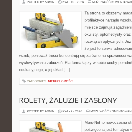
POSTED BY ADMIN
KWI - 10 - 2026
MOŻLIWOŚĆ KOMENTOWA
Ta strona to obszerny mag
profilaktyce narządu wzroku
miejsce zajmują zagadnieni
okulisty, optometrysty oraz
rozwiązań optycznych. Już 
że jest to serwis adresowa
wzrok, ponieważ treści koncentrują się zarówno na sprawności w
wychwytywaniu zaburzeń. Platforma łączy w sobie cechy poradnik
edukacyjnego, a jej układ […]
CATEGORIES:
NIERUCHOMOŚCI
ROLETY, ŻALUZJE I ZASŁONY
POSTED BY ADMIN
KWI - 9 - 2026
MOŻLIWOŚĆ KOMENTOWAN
Mars-Net to nowoczesna str
poświęcona jest tematyce wn