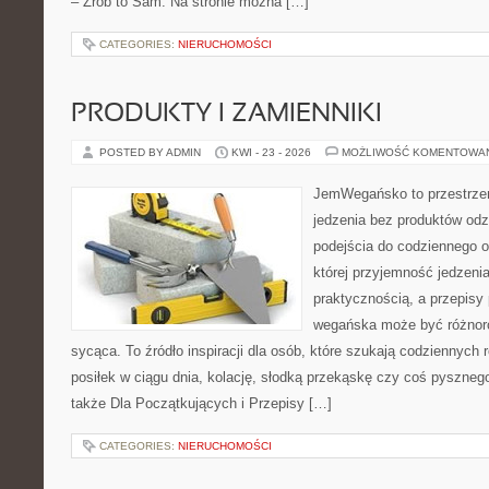
– Zrób to Sam. Na stronie można […]
CATEGORIES:
NIERUCHOMOŚCI
PRODUKTY I ZAMIENNIKI
POSTED BY ADMIN
KWI - 23 - 2026
MOŻLIWOŚĆ KOMENTOWA
JemWegańsko to przestrzeń,
jedzenia bez produktów od
podejścia do codziennego o
której przyjemność jedzenia
praktycznością, a przepisy
wegańska może być różnoro
sycąca. To źródło inspiracji dla osób, które szukają codziennych 
posiłek w ciągu dnia, kolację, słodką przekąskę czy coś pyszne
także Dla Początkujących i Przepisy […]
CATEGORIES:
NIERUCHOMOŚCI