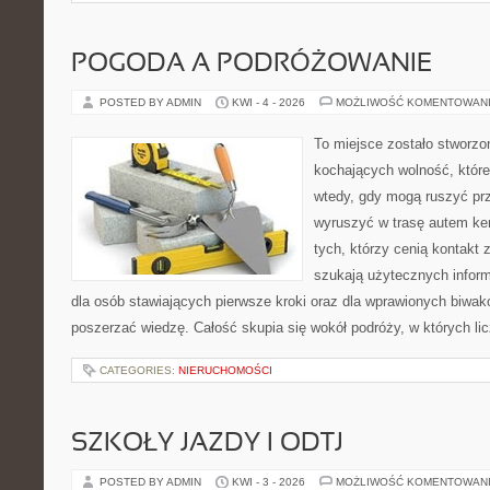
POGODA A PODRÓŻOWANIE
POSTED BY ADMIN
KWI - 4 - 2026
MOŻLIWOŚĆ KOMENTOWAN
To miejsce zostało stworz
kochających wolność, które 
wtedy, gdy mogą ruszyć prz
wyruszyć w trasę autem ke
tych, którzy cenią kontakt 
szukają użytecznych informa
dla osób stawiających pierwsze kroki oraz dla wprawionych biwak
poszerzać wiedzę. Całość skupia się wokół podróży, w których lic
CATEGORIES:
NIERUCHOMOŚCI
SZKOŁY JAZDY I ODTJ
POSTED BY ADMIN
KWI - 3 - 2026
MOŻLIWOŚĆ KOMENTOWAN