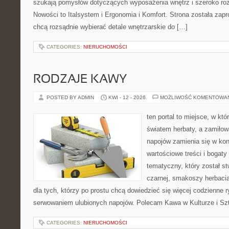
szukają pomysłów dotyczących wyposażenia wnętrz i szeroko ro
Nowości to Italsystem i Ergonomia i Komfort. Strona została zapr
chcą rozsądnie wybierać detale wnętrzarskie do […]
CATEGORIES:
NIERUCHOMOŚCI
RODZAJE KAWY
POSTED BY ADMIN
KWI - 12 - 2026
MOŻLIWOŚĆ KOMENTOWA
ten portal to miejsce, w któ
światem herbaty, a zamiło
napojów zamienia się w konk
wartościowe treści i bogaty
tematyczny, który został s
czarnej, smakoszy herbaci
dla tych, którzy po prostu chcą dowiedzieć się więcej codzienne 
serwowaniem ulubionych napojów. Polecam Kawa w Kulturze i Szt
CATEGORIES:
NIERUCHOMOŚCI