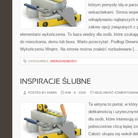
którym pomysły idą w parz
wskazówkami. Strona wspie
odnajdywaniu najlepszych in
zakres opcji związanych z 
elementami wykończenia. To baza wiedzy dla osób, które szuka
do mieszkania, domu lub biura. Warto przeczytać: Podłogi Drewn
Wykończeniu Wnętrz. Na stronie można znaleźć rozbudowane […
CATEGORIES:
NIERUCHOMOŚCI
INSPIRACJE ŚLUBNE
POSTED BY ADMIN
KWI - 8 - 2026
MOŻLIWOŚĆ KOMENTOWAN
Ta witryna to portal, w któr
delikatnością i użytecznymi
dla osób, które interesują s
jednocześnie chcą lepiej z
Całość skupia się wokół dek