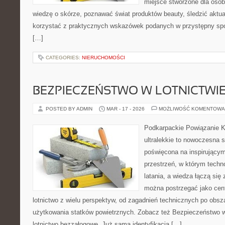
miejsce stworzone dla osób
wiedzę o skórze, poznawać świat produktów beauty, śledzić aktual
korzystać z praktycznych wskazówek podanych w przystępny spo
[…]
CATEGORIES:
NIERUCHOMOŚCI
BEZPIECZEŃSTWO W LOTNICTWI
POSTED BY ADMIN
MAR - 17 - 2026
MOŻLIWOŚĆ KOMENTOWA
Podkarpackie Powiązanie K
ultralekkie to nowoczesna st
poświęcona na inspirującym 
przestrzeń, w którym techno
latania, a wiedza łączą się 
można postrzegać jako cent
lotnictwo z wielu perspektyw, od zagadnień technicznych po obsz
użytkowania statków powietrznych. Zobacz też Bezpieczeństwo w l
lotnictwo bezzałogowe. Już sama identyfikacja […]