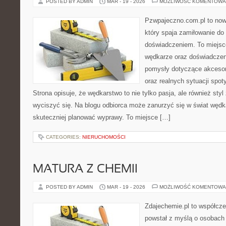
POSTED BY ADMIN
MAR - 19 - 2026
MOŻLIWOŚĆ KOMENTOWA
Pzwpajeczno.com.pl to now
który spaja zamiłowanie d
doświadczeniem. To miejsc
wędkarze oraz doświadczen
pomysły dotyczące akcesori
oraz realnych sytuacji spo
Strona opisuje, że wędkarstwo to nie tylko pasja, ale również styl
wyciszyć się. Na blogu odbiorca może zanurzyć się w świat wędka
skuteczniej planować wyprawy. To miejsce […]
CATEGORIES:
NIERUCHOMOŚCI
MATURA Z CHEMII
POSTED BY ADMIN
MAR - 19 - 2026
MOŻLIWOŚĆ KOMENTOWA
Zdajechemie.pl to współcze
powstał z myślą o osobach