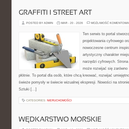
GRAFFITI I STREET ART
POSTED BY ADMIN
MAR - 20 - 2026
MOŻLIWOŚĆ KOMENTOWA
Ten serwis to portal stworzo
projektowania cyfrowego ora
nowoczesne centrum inspira
artystyczny charakter miejs
narzędzi cyfrowych. Stron
może rozwijać się zarówno 
płótnie. To portal dla osób, które chcą kreować, rozwijać umiejęt
świeże pomysły w świecie wizualnej ekspresji. Nowości na stroni
Sztuki […]
CATEGORIES:
NIERUCHOMOŚCI
WĘDKARSTWO MORSKIE