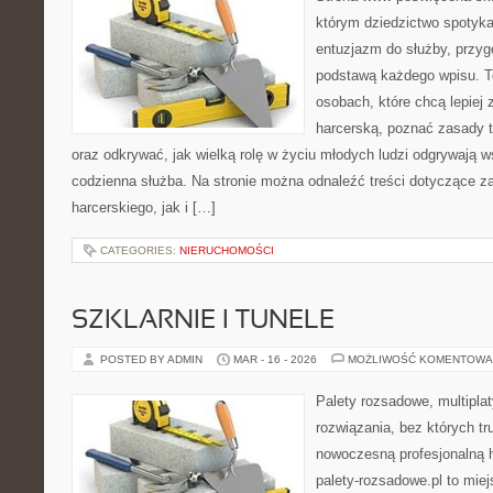
którym dziedzictwo spotyka
entuzjazm do służby, przyg
podstawą każdego wpisu. T
osobach, które chcą lepiej
harcerską, poznać zasady t
oraz odkrywać, jak wielką rolę w życiu młodych ludzi odgrywają ws
codzienna służba. Na stronie można odnaleźć treści dotyczące z
harcerskiego, jak i […]
CATEGORIES:
NIERUCHOMOŚCI
SZKLARNIE I TUNELE
POSTED BY ADMIN
MAR - 16 - 2026
MOŻLIWOŚĆ KOMENTOWA
Palety rozsadowe, multiplaty
rozwiązania, bez których t
nowoczesną profesjonalną 
palety-rozsadowe.pl to mie