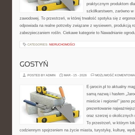
praktycznym produktom dla
szkółkarstwem, zarówno w sk
zawodowej. To przestrzeń, w której trwałość spotyka się z ergono
odpowiada na realne potrzeby związane z wysiewem, produkcją r
zabezpieczaniem roślin. Ciekawe kategorie to Nawadnianie ogrod
CATEGORIES:
NIERUCHOMOŚCI
GOSTYŃ
POSTED BY ADMIN
MAR - 15 - 2026
MOŻLIWOŚĆ KOMENTOWA
E-jarocin.pl to aktualny ma
samą nazwą i hasłem „Jaroc
mieście i regionie!” jasno p
prezentowanie najważniejszy
oraz szerzej o okolicznych 
To przestrzeń, w którym lok
codziennym spojrzeniem na życie miasta, turystykę, kulturę, wyda