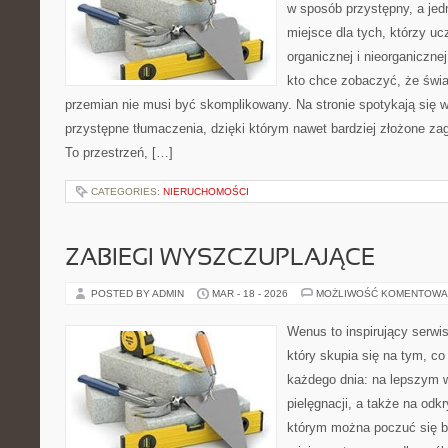
w sposób przystępny, a jed
miejsce dla tych, którzy uc
organicznej i nieorganiczne
kto chce zobaczyć, że świat
przemian nie musi być skomplikowany. Na stronie spotykają się 
przystępne tłumaczenia, dzięki którym nawet bardziej złożone zaga
To przestrzeń, […]
CATEGORIES:
NIERUCHOMOŚCI
ZABIEGI WYSZCZUPLAJĄCE
POSTED BY ADMIN
MAR - 18 - 2026
MOŻLIWOŚĆ KOMENTOWA
Wenus to inspirujący serwis
który skupia się na tym, co
każdego dnia: na lepszym w
pielęgnacji, a także na odk
którym można poczuć się b