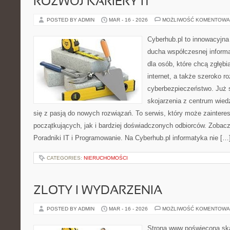
ROZWÓJ KARIERY IT
POSTED BY ADMIN
MAR - 16 - 2026
MOŻLIWOŚĆ KOMENTOWA
Cyberhub.pl to innowacyjna 
ducha współczesnej informa
dla osób, które chcą zgłęb
internet, a także szeroko r
cyberbezpieczeństwo. Już 
skojarzenia z centrum wied
się z pasją do nowych rozwiązań. To serwis, który może zainter
początkujących, jak i bardziej doświadczonych odbiorców. Zobacz
Poradniki IT i Programowanie. Na Cyberhub.pl informatyka nie […
CATEGORIES:
NIERUCHOMOŚCI
ZLOTY I WYDARZENIA
POSTED BY ADMIN
MAR - 16 - 2026
MOŻLIWOŚĆ KOMENTOWA
Strona www poświęcona ska