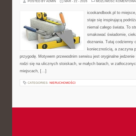
POSTED BY ADMIN
MAR - 22 - 2026
MOŻLIWOŚĆ KOMENTOWA
icookandbook.pl to miejsce,
staje się inspirującą podr
niemal całego świata. To st
smakować świadomie, cieka
doznania. Tutaj codzienny 
koniecznością, a zaczyna 
przygodę. Motywem przewodnim serwisu jest oryginalne jedzenie ul
rodzi się na ulicznych stoiskach, w małych barach, w zatłoczonyc
miejscach, […]
CATEGORIES:
NIERUCHOMOŚCI