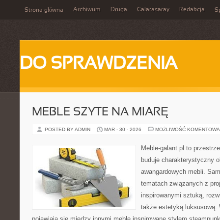
Archiwum
Druga
Galatasaray
Redakcja
Strona główna
Sp
DO SPRAWDZENIA
MEBLE SZYTE NA MIARĘ
POSTED BY ADMIN
MAR - 30 - 2026
MOŻLIWOŚĆ KOMENTOWA
Meble-galant.pl to przestrz
buduje charakterystyczny o
awangardowych mebli. Sama
tematach związanych z pro
inspirowanymi sztuką, rozw
także estetyką luksusową.
pojawiają się między innymi meble inspirowane stylem steampunk