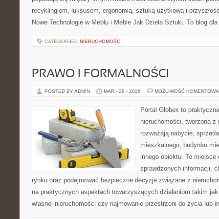
recyklingiem, luksusem, ergonomią, sztuką użytkową i przyszłoś
Nowe Technologie w Meblu i Meble Jak Dzieła Sztuki. To blog dla
CATEGORIES:
NIERUCHOMOŚCI
PRAWO I FORMALNOŚCI
POSTED BY ADMIN
MAR - 28 - 2026
MOŻLIWOŚĆ KOMENTOWA
Portal Globex to praktyczn
nieruchomości, tworzona z 
rozważają nabycie, sprzedaż
mieszkalnego, budynku mies
innego obiektu. To miejsce 
sprawdzonych informacji, ch
rynku oraz podejmować bezpieczne decyzje związane z nieruchom
na praktycznych aspektach towarzyszących działaniom takim ja
własnej nieruchomości czy najmowanie przestrzeni do życia lub in