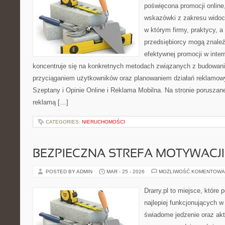
poświęcona promocji online
wskazówki z zakresu widocz
w którym firmy, praktycy, a
przedsiębiorcy mogą znale
efektywnej promocji w inter
koncentruje się na konkretnych metodach związanych z budowan
przyciąganiem użytkowników oraz planowaniem działań reklamow
Szeptany i Opinie Online i Reklama Mobilna. Na stronie porusza
reklamą […]
CATEGORIES:
NIERUCHOMOŚCI
BEZPIECZNA STREFA MOTYWACJI
POSTED BY ADMIN
MAR - 25 - 2026
MOŻLIWOŚĆ KOMENTOWA
Drarry.pl to miejsce, które
najlepiej funkcjonujących w
świadome jedzenie oraz ak