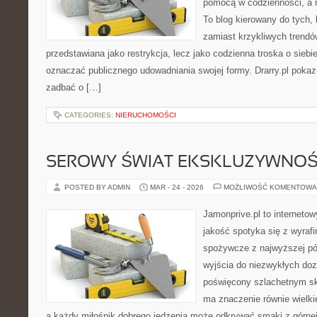
pomocą w codzienności, a
To blog kierowany do tych,
zamiast krzykliwych trendów.
przedstawiana jako restrykcja, lecz jako codzienna troska o siebi
oznaczać publicznego udowadniania swojej formy. Drarry.pl pokaz
zadbać o […]
CATEGORIES:
NIERUCHOMOŚCI
SEROWY ŚWIAT EKSKLUZYWNOŚ
POSTED BY ADMIN
MAR - 24 - 2026
MOŻLIWOŚĆ KOMENTOWA
Jamonprive.pl to internetow
jakość spotyka się z wyraf
spożywcze z najwyższej pół
wyjścia do niezwykłych do
poświęcony szlachetnym sk
ma znaczenie równie wielki
a każdy miłośnik dobrego jedzenia może odkrywać smaki z górnej 