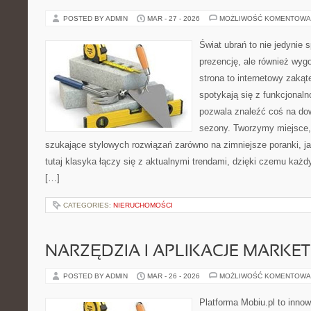
POSTED BY ADMIN
MAR - 27 - 2026
MOŻLIWOŚĆ KOMENTOWA
Świat ubrań to nie jedynie 
prezencję, ale również wyg
strona to internetowy zakąt
spotykają się z funkcjonaln
pozwala znaleźć coś na dow
sezony. Tworzymy miejsce, 
szukające stylowych rozwiązań zarówno na zimniejsze poranki, jak
tutaj klasyka łączy się z aktualnymi trendami, dzięki czemu każd
[…]
CATEGORIES:
NIERUCHOMOŚCI
NARZĘDZIA I APLIKACJE MARKE
POSTED BY ADMIN
MAR - 26 - 2026
MOŻLIWOŚĆ KOMENTOWA
Platforma Mobiu.pl to innow