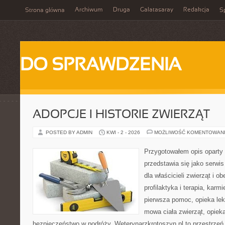
Archiwum
Druga
Galatasaray
Redakcja
Strona główna
Sp
DO SPRAWDZENIA
ADOPCJE I HISTORIE ZWIERZĄT
POSTED BY ADMIN
KWI - 2 - 2026
MOŻLIWOŚĆ KOMENTOWAN
Przygotowałem opis oparty 
przedstawia się jako serwis
dla właścicieli zwierząt i o
profilaktyka i terapia, karm
pierwsza pomoc, opieka lek
mowa ciała zwierząt, opiek
bezpieczeństwo w podróży. Weterynarzkrotoszyn.pl to przestrzeń,