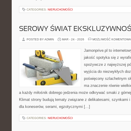
CATEGORIES:
NIERUCHOMOŚCI
SEROWY ŚWIAT EKSKLUZYWNOŚ
POSTED BY ADMIN
MAR - 24 - 2026
MOŻLIWOŚĆ KOMENTOWA
Jamonprive.pl to internetow
jakość spotyka się z wyraf
spożywcze z najwyższej pół
wyjścia do niezwykłych do
poświęcony szlachetnym sk
ma znaczenie równie wielki
a każdy miłośnik dobrego jedzenia może odkrywać smaki z górnej 
Klimat strony budują tematy związane z delikatesami, szynkami 
dla koneserów, serami, egzotycznymi […]
CATEGORIES:
NIERUCHOMOŚCI