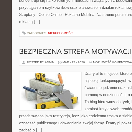
koncentruje się na konkretnych metodach związanych z budowan
przyciąganiem użytkowników oraz planowaniem działań reklamow
Szeptany i Opinie Online i Reklama Mobilna. Na stronie porusza
reklamą […]
CATEGORIES:
NIERUCHOMOŚCI
BEZPIECZNA STREFA MOTYWACJI
POSTED BY ADMIN
MAR - 25 - 2026
MOŻLIWOŚĆ KOMENTOWA
Drarry.pl to miejsce, które
najlepiej funkcjonujących w
świadome jedzenie oraz ak
pomocą w codzienności, a
To blog kierowany do tych,
zamiast krzykliwych trendów.
przedstawiana jako restrykcja, lecz jako codzienna troska o siebi
oznaczać publicznego udowadniania swojej formy. Drarry.pl pokaz
zadbać o […]