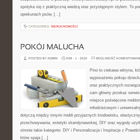
spotyka się z praktyczną wiedzą oraz przystępnym stylem. To por
opiekunach psów, […]
CATEGORIES:
NIERUCHOMOŚCI
POKÓJ MALUCHA
POSTED BY ADMIN
KWI - 1 - 2026
MOŻLIWOŚĆ KOMENTOWAN
Pino to ciekawa witryna, kt
wyposażeniu pokoju dziecka
oraz praktycznych rozwiąz
sam główny przekaz serwisu
miejsce poświęcone meblo
młodzieżowym i uniwersaln
dotyczą między innymi mebli przyjaznych środowisku, elastycz
przechowywania, estetyki skandynawskiej, DIY oraz wygody użyt
stronie takie kategorie: DIY i Personalizacja i Inspiracje z Praw
które spaja […]