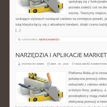
spotykają się z funkcjonaln
pozwala znaleźć coś na dow
sezony. Tworzymy miejsce, 
szukające stylowych rozwiązań zarówno na zimniejsze poranki, jak
tutaj klasyka łączy się z aktualnymi trendami, dzięki czemu każd
[…]
CATEGORIES:
NIERUCHOMOŚCI
NARZĘDZIA I APLIKACJE MARKE
POSTED BY ADMIN
MAR - 26 - 2026
MOŻLIWOŚĆ KOMENTOWA
Platforma Mobiu.pl to innow
poświęcona promocji online
wskazówki z zakresu widocz
w którym firmy, praktycy, a
przedsiębiorcy mogą znale
efektywnej promocji w inter