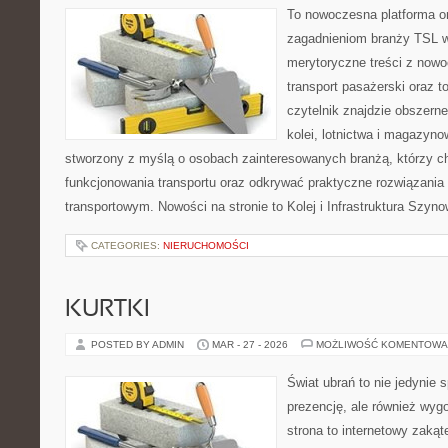
To nowoczesna platforma o
zagadnieniom branży TSL w
merytoryczne treści z now
transport pasażerski oraz 
czytelnik znajdzie obszerne
kolei, lotnictwa i magazyno
stworzony z myślą o osobach zainteresowanych branżą, którzy c
funkcjonowania transportu oraz odkrywać praktyczne rozwiązani
transportowym. Nowości na stronie to Kolej i Infrastruktura Szyno
CATEGORIES:
NIERUCHOMOŚCI
KURTKI
POSTED BY ADMIN
MAR - 27 - 2026
MOŻLIWOŚĆ KOMENTOWA
Świat ubrań to nie jedynie 
prezencję, ale również wyg
strona to internetowy zakąt