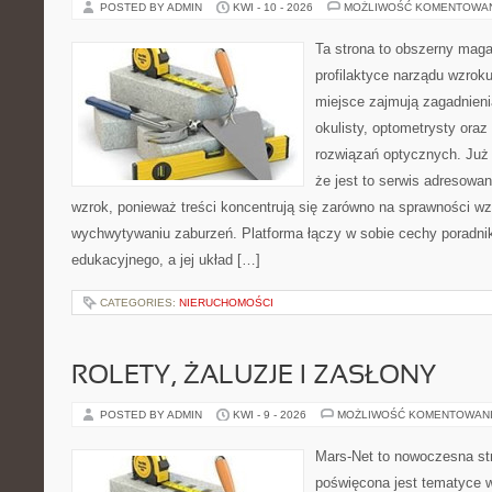
POSTED BY ADMIN
KWI - 10 - 2026
MOŻLIWOŚĆ KOMENTOWA
Ta strona to obszerny mag
profilaktyce narządu wzroku
miejsce zajmują zagadnieni
okulisty, optometrysty oraz
rozwiązań optycznych. Już 
że jest to serwis adresowa
wzrok, ponieważ treści koncentrują się zarówno na sprawności w
wychwytywaniu zaburzeń. Platforma łączy w sobie cechy poradnik
edukacyjnego, a jej układ […]
CATEGORIES:
NIERUCHOMOŚCI
ROLETY, ŻALUZJE I ZASŁONY
POSTED BY ADMIN
KWI - 9 - 2026
MOŻLIWOŚĆ KOMENTOWAN
Mars-Net to nowoczesna str
poświęcona jest tematyce wn