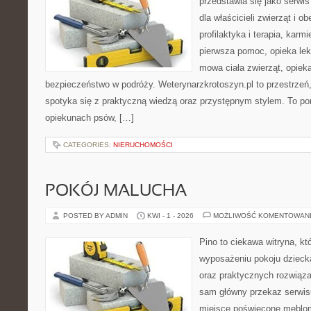
przedstawia się jako serwis
dla właścicieli zwierząt i o
profilaktyka i terapia, karm
pierwsza pomoc, opieka lek
mowa ciała zwierząt, opiek
bezpieczeństwo w podróży. Weterynarzkrotoszyn.pl to przestrzeń,
spotyka się z praktyczną wiedzą oraz przystępnym stylem. To por
opiekunach psów, […]
CATEGORIES:
NIERUCHOMOŚCI
POKÓJ MALUCHA
POSTED BY ADMIN
KWI - 1 - 2026
MOŻLIWOŚĆ KOMENTOWAN
Pino to ciekawa witryna, kt
wyposażeniu pokoju dziecka
oraz praktycznych rozwiąz
sam główny przekaz serwisu
miejsce poświęcone meblo