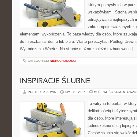
którym pomysły idą w parz
wskazówkami. Strona wspie
odnajdywaniu najlepszych in
zakres opcji związanych z 
elementami wykończenia. To baza wiedzy dla osób, które szuka
do mieszkania, domu lub biura. Warto przeczytać: Podłogi Drewn
Wykończeniu Wnętrz. Na stronie można znaleźć rozbudowane […
CATEGORIES:
NIERUCHOMOŚCI
INSPIRACJE ŚLUBNE
POSTED BY ADMIN
KWI - 8 - 2026
MOŻLIWOŚĆ KOMENTOWAN
Ta witryna to portal, w któr
delikatnością i użytecznymi
dla osób, które interesują s
jednocześnie chcą lepiej z
Całość skupia się wokół dek