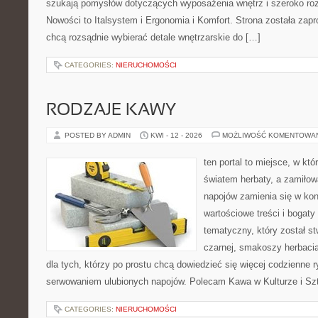
szukają pomysłów dotyczących wyposażenia wnętrz i szeroko ro
Nowości to Italsystem i Ergonomia i Komfort. Strona została zapr
chcą rozsądnie wybierać detale wnętrzarskie do […]
CATEGORIES:
NIERUCHOMOŚCI
RODZAJE KAWY
POSTED BY ADMIN
KWI - 12 - 2026
MOŻLIWOŚĆ KOMENTOWA
ten portal to miejsce, w któ
światem herbaty, a zamiło
napojów zamienia się w konk
wartościowe treści i bogaty
tematyczny, który został s
czarnej, smakoszy herbaci
dla tych, którzy po prostu chcą dowiedzieć się więcej codzienne 
serwowaniem ulubionych napojów. Polecam Kawa w Kulturze i Szt
CATEGORIES:
NIERUCHOMOŚCI