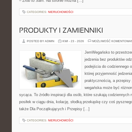
– Zrób to Sam. Na stronie można […]
CATEGORIES:
NIERUCHOMOŚCI
PRODUKTY I ZAMIENNIKI
POSTED BY ADMIN
KWI - 23 - 2026
MOŻLIWOŚĆ KOMENTOWA
JemWegańsko to przestrzeń,
jedzenia bez produktów od
podejścia do codziennego o
której przyjemność jedzenia
praktycznością, a przepisy
wegańska może być różnoro
sycąca. To źródło inspiracji dla osób, które szukają codziennych 
posiłek w ciągu dnia, kolację, słodką przekąskę czy coś pyszne
także Dla Początkujących i Przepisy […]
CATEGORIES:
NIERUCHOMOŚCI