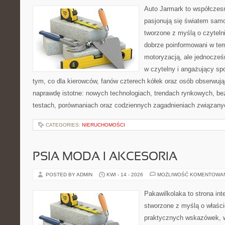
Auto Jarmark to współczesn
pasjonują się światem sam
tworzone z myślą o czyteln
dobrze poinformowani w te
motoryzacją, ale jednocześ
w czytelny i angażujący sp
tym, co dla kierowców, fanów czterech kółek oraz osób obserwują
naprawdę istotne: nowych technologiach, trendach rynkowych, bez
testach, porównaniach oraz codziennych zagadnieniach związany
CATEGORIES:
NIERUCHOMOŚCI
PSIA MODA I AKCESORIA
POSTED BY ADMIN
KWI - 14 - 2026
MOŻLIWOŚĆ KOMENTOWA
Pakawilkolaka to strona int
stworzone z myślą o właścic
praktycznych wskazówek, w