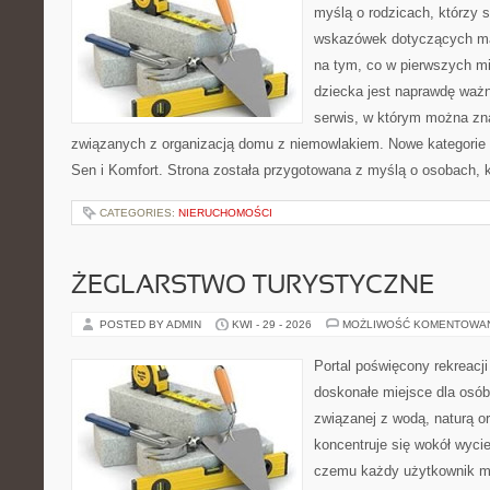
myślą o rodzicach, którzy
wskazówek dotyczących mal
na tym, co w pierwszych mi
dziecka jest naprawdę ważn
serwis, w którym można zn
związanych z organizacją domu z niemowlakiem. Nowe kategorie n
Sen i Komfort. Strona została przygotowana z myślą o osobach,
CATEGORIES:
NIERUCHOMOŚCI
ŻEGLARSTWO TURYSTYCZNE
POSTED BY ADMIN
KWI - 29 - 2026
MOŻLIWOŚĆ KOMENTOWA
Portal poświęcony rekreacj
doskonałe miejsce dla osób,
związanej z wodą, naturą o
koncentruje się wokół wyci
czemu każdy użytkownik m