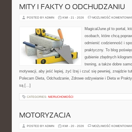
MITY I FAKTY O ODCHUDZANIU
POSTED BY ADMIN
KWI - 21 - 2026
MOŻLIWOŚĆ KOMENTOWA
MagicalJune.pl to portal, k
osobach, które chcą popra
odmienić codzienność i spo
praktyczny. To blog poświę
gubienie zbędnych kilogram
trening, a także dobre sam
motywacji, aby jeść lepiej, żyć lżej i czuć się pewniej, znajdzie tu
Polecam Dieta, Odchudzanie, Zdrowe odżywianie i Dieta w Prakty
są […]
CATEGORIES:
NIERUCHOMOŚCI
MOTORYZACJA
POSTED BY ADMIN
KWI - 20 - 2026
MOŻLIWOŚĆ KOMENTOWA