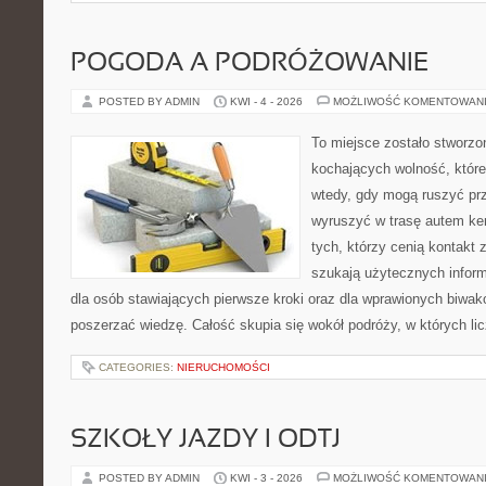
POGODA A PODRÓŻOWANIE
POSTED BY ADMIN
KWI - 4 - 2026
MOŻLIWOŚĆ KOMENTOWAN
To miejsce zostało stworz
kochających wolność, które 
wtedy, gdy mogą ruszyć prz
wyruszyć w trasę autem ke
tych, którzy cenią kontakt 
szukają użytecznych informa
dla osób stawiających pierwsze kroki oraz dla wprawionych biwak
poszerzać wiedzę. Całość skupia się wokół podróży, w których lic
CATEGORIES:
NIERUCHOMOŚCI
SZKOŁY JAZDY I ODTJ
POSTED BY ADMIN
KWI - 3 - 2026
MOŻLIWOŚĆ KOMENTOWAN