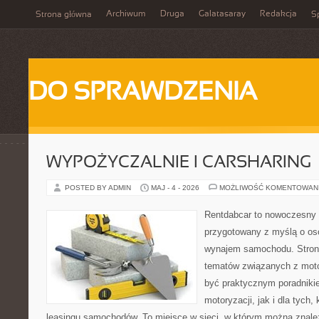
Archiwum
Druga
Galatasaray
Redakcja
Strona główna
Sp
DO SPRAWDZENIA
WYPOŻYCZALNIE I CARSHARING
POSTED BY ADMIN
MAJ - 4 - 2026
MOŻLIWOŚĆ KOMENTOWAN
Rentdabcar to nowoczesny 
przygotowany z myślą o os
wynajem samochodu. Strona
tematów związanych z moto
być praktycznym poradniki
motoryzacji, jak i dla tych,
leasingu samochodów. To miejsce w sieci, w którym można znal