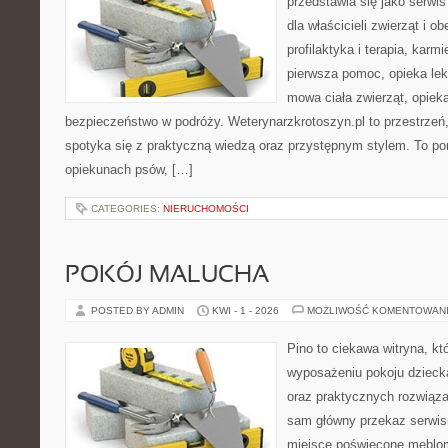
przedstawia się jako serwis
dla właścicieli zwierząt i o
profilaktyka i terapia, karm
pierwsza pomoc, opieka lek
mowa ciała zwierząt, opiek
bezpieczeństwo w podróży. Weterynarzkrotoszyn.pl to przestrzeń,
spotyka się z praktyczną wiedzą oraz przystępnym stylem. To por
opiekunach psów, […]
CATEGORIES:
NIERUCHOMOŚCI
POKÓJ MALUCHA
POSTED BY ADMIN
KWI - 1 - 2026
MOŻLIWOŚĆ KOMENTOWAN
Pino to ciekawa witryna, kt
wyposażeniu pokoju dziecka
oraz praktycznych rozwiąz
sam główny przekaz serwisu
miejsce poświęcone meblo