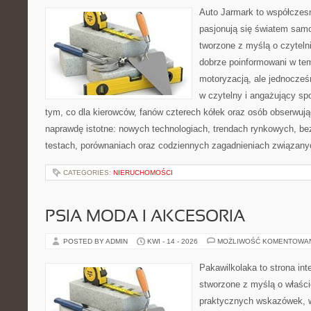
Auto Jarmark to współczesn
pasjonują się światem sam
tworzone z myślą o czyteln
dobrze poinformowani w te
motoryzacją, ale jednocześ
w czytelny i angażujący sp
tym, co dla kierowców, fanów czterech kółek oraz osób obserwują
naprawdę istotne: nowych technologiach, trendach rynkowych, bez
testach, porównaniach oraz codziennych zagadnieniach związany
CATEGORIES:
NIERUCHOMOŚCI
PSIA MODA I AKCESORIA
POSTED BY ADMIN
KWI - 14 - 2026
MOŻLIWOŚĆ KOMENTOWA
Pakawilkolaka to strona int
stworzone z myślą o właścic
praktycznych wskazówek, w