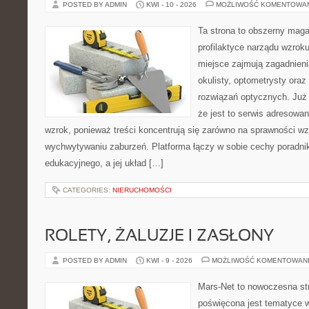
POSTED BY ADMIN
KWI - 10 - 2026
MOŻLIWOŚĆ KOMENTOWA
Ta strona to obszerny mag
profilaktyce narządu wzroku
miejsce zajmują zagadnieni
okulisty, optometrysty oraz
rozwiązań optycznych. Już 
że jest to serwis adresowa
wzrok, ponieważ treści koncentrują się zarówno na sprawności w
wychwytywaniu zaburzeń. Platforma łączy w sobie cechy poradnik
edukacyjnego, a jej układ […]
CATEGORIES:
NIERUCHOMOŚCI
ROLETY, ŻALUZJE I ZASŁONY
POSTED BY ADMIN
KWI - 9 - 2026
MOŻLIWOŚĆ KOMENTOWAN
Mars-Net to nowoczesna str
poświęcona jest tematyce wn