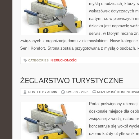
myślą o rodzicach, którzy
wskazówek dotyczących mal
na tym, co w pierwszych mi
dziecka jest naprawdę ważn
serwis, w którym można zn
związanych z organizacją domu z niemowlakiem. Nowe kategorie n
Sen i Komfort. Strona została przygotowana z myślą o osobach,
CATEGORIES:
NIERUCHOMOŚCI
ŻEGLARSTWO TURYSTYCZNE
POSTED BY ADMIN
KWI - 29 - 2026
MOŻLIWOŚĆ KOMENTOWA
Portal poświęcony rekreacj
doskonałe miejsce dla osób,
związanej z wodą, naturą o
koncentruje się wokół wyci
czemu każdy użytkownik m