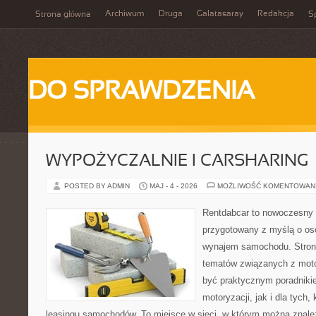
Archiwum
Druga
Galatasaray
Redakcja
Strona główna
Sp
DO SPRAWDZENIA
WYPOŻYCZALNIE I CARSHARING
POSTED BY ADMIN
MAJ - 4 - 2026
MOŻLIWOŚĆ KOMENTOWAN
Rentdabcar to nowoczesny 
przygotowany z myślą o os
wynajem samochodu. Strona
tematów związanych z moto
być praktycznym poradniki
motoryzacji, jak i dla tych,
leasingu samochodów. To miejsce w sieci, w którym można znal