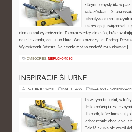
którym pomysły idą w parz
wskazówkami. Strona wspie
odnajdywaniu najlepszych in
zakres opcji związanych z 
elementami wykończenia. To baza wiedzy dla osób, które szuka
do mieszkania, domu lub biura. Warto przeczytać: Podłogi Drewn
Wykończeniu Wnętrz. Na stronie można znaleźć rozbudowane […
CATEGORIES:
NIERUCHOMOŚCI
INSPIRACJE ŚLUBNE
POSTED BY ADMIN
KWI - 8 - 2026
MOŻLIWOŚĆ KOMENTOWAN
Ta witryna to portal, w któr
delikatnością i użytecznymi
dla osób, które interesują s
jednocześnie chcą lepiej z
Całość skupia się wokół dek