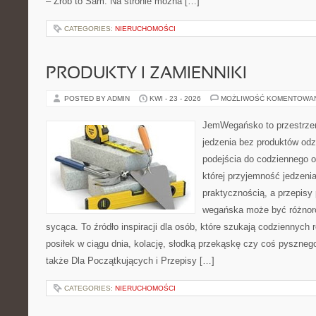
– Zrób to Sam. Na stronie można […]
CATEGORIES:
NIERUCHOMOŚCI
PRODUKTY I ZAMIENNIKI
POSTED BY ADMIN
KWI - 23 - 2026
MOŻLIWOŚĆ KOMENTOWA
JemWegańsko to przestrzeń,
jedzenia bez produktów od
podejścia do codziennego o
której przyjemność jedzenia
praktycznością, a przepisy
wegańska może być różnoro
sycąca. To źródło inspiracji dla osób, które szukają codziennych 
posiłek w ciągu dnia, kolację, słodką przekąskę czy coś pyszne
także Dla Początkujących i Przepisy […]
CATEGORIES:
NIERUCHOMOŚCI