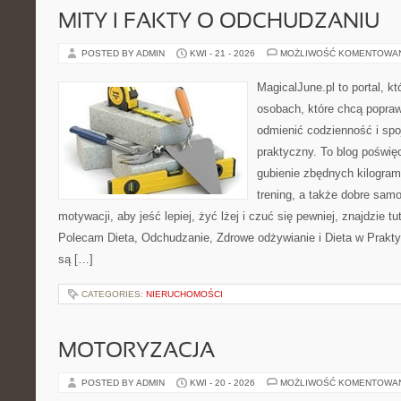
MITY I FAKTY O ODCHUDZANIU
POSTED BY ADMIN
KWI - 21 - 2026
MOŻLIWOŚĆ KOMENTOWA
MagicalJune.pl to portal, k
osobach, które chcą popra
odmienić codzienność i spo
praktyczny. To blog poświę
gubienie zbędnych kilogram
trening, a także dobre sam
motywacji, aby jeść lepiej, żyć lżej i czuć się pewniej, znajdzie tu
Polecam Dieta, Odchudzanie, Zdrowe odżywianie i Dieta w Prakty
są […]
CATEGORIES:
NIERUCHOMOŚCI
MOTORYZACJA
POSTED BY ADMIN
KWI - 20 - 2026
MOŻLIWOŚĆ KOMENTOWA