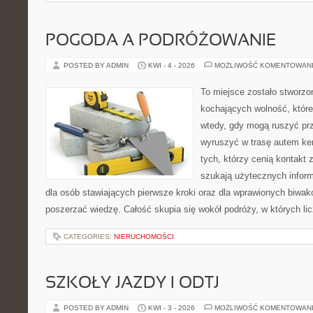
POGODA A PODRÓŻOWANIE
POSTED BY ADMIN
KWI - 4 - 2026
MOŻLIWOŚĆ KOMENTOWAN
To miejsce zostało stworz
kochających wolność, które 
wtedy, gdy mogą ruszyć prz
wyruszyć w trasę autem ke
tych, którzy cenią kontakt 
szukają użytecznych informa
dla osób stawiających pierwsze kroki oraz dla wprawionych biwak
poszerzać wiedzę. Całość skupia się wokół podróży, w których lic
CATEGORIES:
NIERUCHOMOŚCI
SZKOŁY JAZDY I ODTJ
POSTED BY ADMIN
KWI - 3 - 2026
MOŻLIWOŚĆ KOMENTOWAN