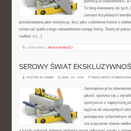
pomocą w codzienności, a
To blog kierowany do tych,
zamiast krzykliwych trendów.
przedstawiana jako restrykcja, lecz jako codzienna troska o siebi
oznaczać publicznego udowadniania swojej formy. Drarry.pl pokaz
zadbać o […]
CATEGORIES:
NIERUCHOMOŚCI
SEROWY ŚWIAT EKSKLUZYWNOŚ
POSTED BY ADMIN
MAR - 24 - 2026
MOŻLIWOŚĆ KOMENTOWA
Jamonprive.pl to internetow
jakość spotyka się z wyraf
spożywcze z najwyższej pół
wyjścia do niezwykłych do
poświęcony szlachetnym sk
ma znaczenie równie wielki
a każdy miłośnik dobrego jedzenia może odkrywać smaki z górnej 