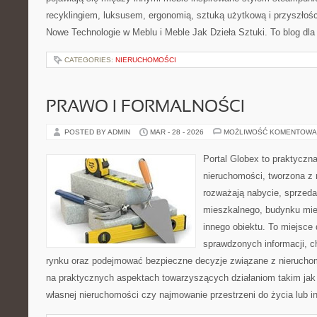
recyklingiem, luksusem, ergonomią, sztuką użytkową i przyszłoś
Nowe Technologie w Meblu i Meble Jak Dzieła Sztuki. To blog dla
CATEGORIES:
NIERUCHOMOŚCI
PRAWO I FORMALNOŚCI
POSTED BY ADMIN
MAR - 28 - 2026
MOŻLIWOŚĆ KOMENTOWA
Portal Globex to praktyczn
nieruchomości, tworzona z 
rozważają nabycie, sprzedaż
mieszkalnego, budynku mies
innego obiektu. To miejsce 
sprawdzonych informacji, ch
rynku oraz podejmować bezpieczne decyzje związane z nieruchom
na praktycznych aspektach towarzyszących działaniom takim ja
własnej nieruchomości czy najmowanie przestrzeni do życia lub in