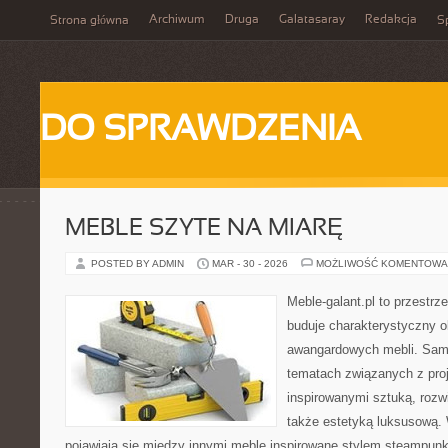
Archiwum
Druga
Galatasaray
Redakcja
Strona główna
Sp
DO SPRAWDZENIA
MEBLE SZYTE NA MIARĘ
POSTED BY ADMIN
MAR - 30 - 2026
MOŻLIWOŚĆ KOMENTOWA
Meble-galant.pl to przestrz
buduje charakterystyczny o
awangardowych mebli. Sama
tematach związanych z pro
inspirowanymi sztuką, rozw
także estetyką luksusową.
pojawiają się między innymi meble inspirowane stylem steampunk