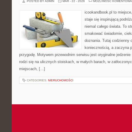
POSTED BY ADMIN
MAR - 22 - 2026
MOŻLIWOŚĆ KOMENTOWA
icookandbook.pl to miejsce,
staje się inspirującą podr
niemal całego świata. To st
smakować świadomie, cieka
doznania. Tutaj codzienny 
koniecznością, a zaczyna 
przygodę. Motywem przewodnim serwisu jest oryginalne jedzenie ul
rodzi się na ulicznych stoiskach, w małych barach, w zatłoczonyc
miejscach, […]
CATEGORIES:
NIERUCHOMOŚCI