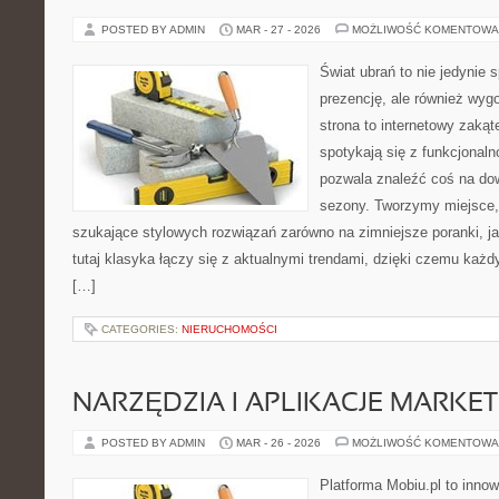
POSTED BY ADMIN
MAR - 27 - 2026
MOŻLIWOŚĆ KOMENTOWA
Świat ubrań to nie jedynie 
prezencję, ale również wyg
strona to internetowy zakąt
spotykają się z funkcjonaln
pozwala znaleźć coś na dow
sezony. Tworzymy miejsce, 
szukające stylowych rozwiązań zarówno na zimniejsze poranki, jak
tutaj klasyka łączy się z aktualnymi trendami, dzięki czemu każd
[…]
CATEGORIES:
NIERUCHOMOŚCI
NARZĘDZIA I APLIKACJE MARKE
POSTED BY ADMIN
MAR - 26 - 2026
MOŻLIWOŚĆ KOMENTOWA
Platforma Mobiu.pl to innow