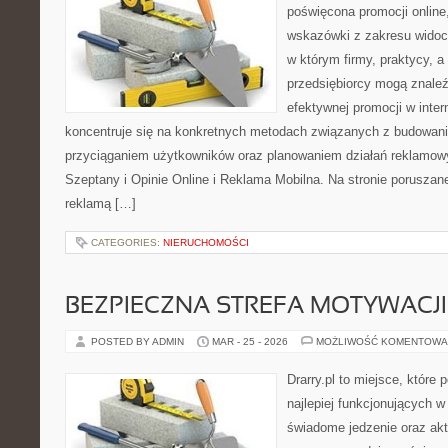
poświęcona promocji online
wskazówki z zakresu widocz
w którym firmy, praktycy, a
przedsiębiorcy mogą znale
efektywnej promocji w inter
koncentruje się na konkretnych metodach związanych z budowan
przyciąganiem użytkowników oraz planowaniem działań reklamow
Szeptany i Opinie Online i Reklama Mobilna. Na stronie porusza
reklamą […]
CATEGORIES:
NIERUCHOMOŚCI
BEZPIECZNA STREFA MOTYWACJI
POSTED BY ADMIN
MAR - 25 - 2026
MOŻLIWOŚĆ KOMENTOWA
Drarry.pl to miejsce, które
najlepiej funkcjonujących w
świadome jedzenie oraz ak