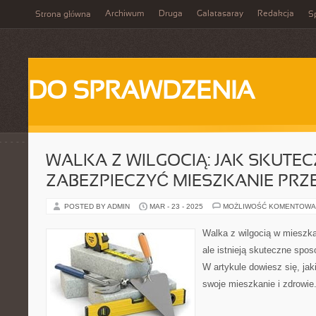
Archiwum
Druga
Galatasaray
Redakcja
Strona główna
Sp
DO SPRAWDZENIA
WALKA Z WILGOCIĄ: JAK SKUTEC
ZABEZPIECZYĆ MIESZKANIE PRZ
POSTED BY ADMIN
MAR - 23 - 2025
MOŻLIWOŚĆ KOMENTOWA
Walka z wilgocią w miesz
ale istnieją skuteczne spos
W artykule dowiesz się, jak
swoje mieszkanie i zdrowie