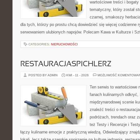
wartościowe treści i bogaty
tematyczny, który został s
czarnej, smakoszy herbaci
dla tych, którzy po prostu chcą dowiedzieć się więcej codzienne 
serwowaniem ulubionych napojów. Polecam Kawa w Kulturze i Szt
CATEGORIES:
NIERUCHOMOŚCI
RESTAURACJASPICHLERZ
POSTED BY ADMIN
KWI - 11 - 2026
MOŻLIWOŚĆ KOMENTOWA
Ten serwis to wartościowe 
fanach kulinarnych odkryć, 
międzynarodowej scenie kul
znaleźć treści o restauracj
podróżach, trendach oraz z
też Testy i Recenzje i Testy
łączy kulinarne emocje z praktyczną wiedzą. Odwiedzający znajdzi
lokali, lecz także szerokie spojrzenie na kulturę jedzenia, restaur