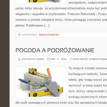
postojowymi, zadaszeniami,
portal, który opisuje, że przydomowa infrastruktura może być jed
elegancka i wygodna w użytkowaniu. Polecam Balustrady i Poręc
serwisie czytelnik odnajdzie treści, które pomagają zrozumieć pr
płotów. Publikowane […]
CATEGORIES:
NIERUCHOMOŚCI
POGODA A PODRÓŻOWANIE
POSTED BY ADMIN
KWI - 4 - 2026
MOŻLIWOŚĆ KOMENTOWAN
To miejsce zostało stworz
kochających wolność, które 
wtedy, gdy mogą ruszyć prz
wyruszyć w trasę autem ke
tych, którzy cenią kontakt 
szukają użytecznych informa
dla osób stawiających pierwsze kroki oraz dla wprawionych biwak