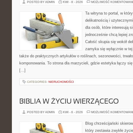
POSTED BY ADMIN
KWI - 8 - 2026
MOŻLIWOŚĆ KOMENTOWAN
Ta witryna to portal, w któr
delikatnością i użytecznymi
dla osób, które interesują s
jednocześnie chcą lepiej z
Całość skupia się wokół dek
zamyka się wyłącznie w tej
także do praktycznych artykułów o roślinach, sezonowości, trwał
komponowania. To strona dla marzycieli, gdzie estetyka łączy si
[…]
CATEGORIES:
NIERUCHOMOŚCI
BIBLIA W ŻYCIU WIERZĄCEGO
POSTED BY ADMIN
KWI - 6 - 2026
MOŻLIWOŚĆ KOMENTOWAN
Blog chrześcijański skiero
który zestawia zwykłe życ