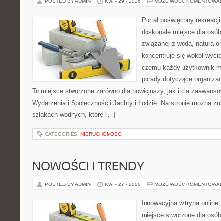
POSTED BY ADMIN
KWI - 29 - 2026
MOŻLIWOŚĆ KOMENTOWA
Portal poświęcony rekreacj
doskonałe miejsce dla osób,
związanej z wodą, naturą o
koncentruje się wokół wyci
czemu każdy użytkownik m
porady dotyczące organizac
To miejsce stworzone zarówno dla nowicjuszy, jak i dla zaawans
Wydarzenia i Społeczność i Jachty i Łodzie. Na stronie można 
szlakach wodnych, które […]
CATEGORIES:
NIERUCHOMOŚCI
NOWOŚCI I TRENDY
POSTED BY ADMIN
KWI - 27 - 2026
MOŻLIWOŚĆ KOMENTOWA
Innowacyjna witryna onlin
miejsce stworzone dla osób