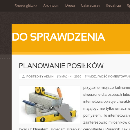
Archiwum
Druga
Galatasaray
Redakcja
Strona główna
Sp
DO SPRAWDZENIA
PLANOWANIE POSIŁKÓW
POSTED BY ADMIN
MAJ - 4 - 2026
MOŻLIWOŚĆ KOMENTOWAN
przyjazne miejsce kulinarne
stworzone dla osobach lub
internetowa opisuje charakte
mają być nie tylko smaczne
pomysłem. To internetowa 
zainteresować miłośników d
lokalu z klimatem. Polecam Przepisy Zero-Waste i Poradnik Zak