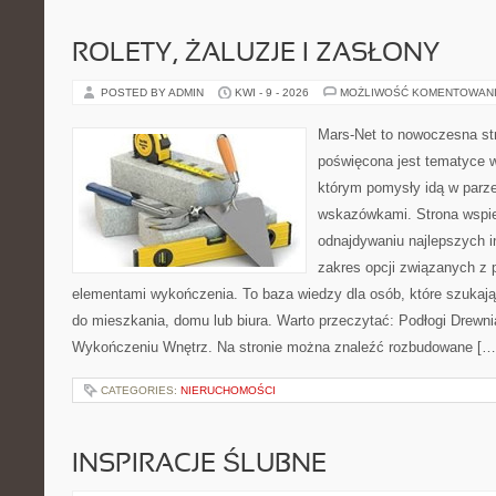
ROLETY, ŻALUZJE I ZASŁONY
POSTED BY ADMIN
KWI - 9 - 2026
MOŻLIWOŚĆ KOMENTOWAN
Mars-Net to nowoczesna str
poświęcona jest tematyce wn
którym pomysły idą w parz
wskazówkami. Strona wspie
odnajdywaniu najlepszych in
zakres opcji związanych z 
elementami wykończenia. To baza wiedzy dla osób, które szuka
do mieszkania, domu lub biura. Warto przeczytać: Podłogi Drewn
Wykończeniu Wnętrz. Na stronie można znaleźć rozbudowane […
CATEGORIES:
NIERUCHOMOŚCI
INSPIRACJE ŚLUBNE