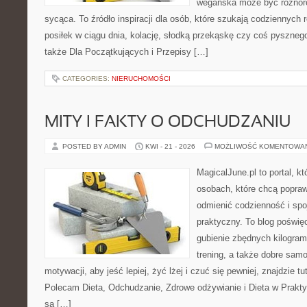
wegańska może być różnoro
sycąca. To źródło inspiracji dla osób, które szukają codziennych 
posiłek w ciągu dnia, kolację, słodką przekąskę czy coś pyszne
także Dla Początkujących i Przepisy […]
CATEGORIES:
NIERUCHOMOŚCI
MITY I FAKTY O ODCHUDZANIU
POSTED BY ADMIN
KWI - 21 - 2026
MOŻLIWOŚĆ KOMENTOWA
MagicalJune.pl to portal, k
osobach, które chcą popra
odmienić codzienność i spo
praktyczny. To blog poświę
gubienie zbędnych kilogram
trening, a także dobre sam
motywacji, aby jeść lepiej, żyć lżej i czuć się pewniej, znajdzie tu
Polecam Dieta, Odchudzanie, Zdrowe odżywianie i Dieta w Prakty
są […]