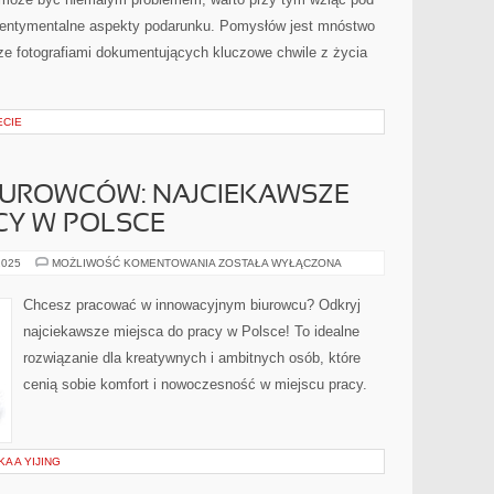
 sentymentalne aspekty podarunku. Pomysłów jest mnóstwo
e fotografiami dokumentujących kluczowe chwile z życia
ECIE
BIUROWCÓW: NAJCIEKAWSZE
CY W POLSCE
ODKRYJ
2025
MOŻLIWOŚĆ KOMENTOWANIA
ZOSTAŁA WYŁĄCZONA
ŚWIAT
BIUROWCÓW:
NAJCIEKAWSZE
Chcesz pracować w innowacyjnym biurowcu? Odkryj
MIEJSCA
DO
najciekawsze miejsca do pracy w Polsce! To idealne
PRACY
W
rozwiązanie dla kreatywnych i ambitnych osób, które
POLSCE
cenią sobie komfort i nowoczesność w miejscu pracy.
A A YIJING