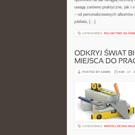
uwagę zarówno praktyczne, jak i
– od personalizowanych albumów z
jubilata, […]
CATEGORIES:
ROLNICTWO NA ŚWI
ODKRYJ ŚWIAT 
MIEJSCA DO PRA
POSTED BY ADMIN
KWI - 17 - 
CATEGORIES:
WSPÓŁCZESNA NAUK