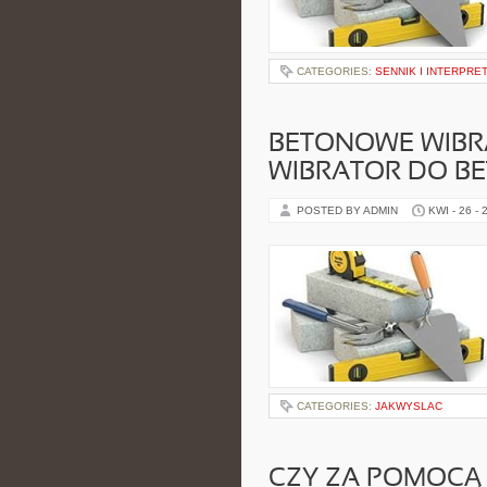
CATEGORIES:
SENNIK I INTERPRE
BETONOWE WIBRA
WIBRATOR DO B
POSTED BY ADMIN
KWI - 26 - 
CATEGORIES:
JAKWYSLAC
CZY ZA POMOCĄ