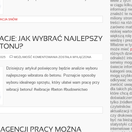
wiele z tych
w ciągu kil
informacji n
znaleźć te n
miliony stron
TACJA SNÓW
treści na ró
zarówno mater
niskiej wart
większą rolę
CJE: JAK WYBRAĆ NAJLEPSZY
wiedzę i pre
Właśnie w t
ETONU?
może mieć
p
różnych dzie
BETONOWE
2025
MOŻLIWOŚĆ KOMENTOWANIA
ZOSTAŁA WYŁĄCZONA
odnaleźć int
WIBRACJE:
serwisy mogą
JAK
świecie info
WYBRAĆ
Dzisiejszy artykuł poświęcony będzie analizie wyboru
NAJLEPSZY
kategorii or
WIBRATOR
najlepszego wibratora do betonu. Poznajcie sposoby
mogą szybko
DO
BETONU?
odkrywać no
wyboru idealnego sprzętu, który ułatwi wam pracę przy
zwrócić uwag
dla takich p
wibracji betonu! #wibracje #beton #budownictwo
które chcą d
doświadczeni
tylko źródłem
czytelników.
aktualizacji
czy drukowa
być na bieżą
statystyki c
internetowe
 AGENCJI PRACY MOŻNA