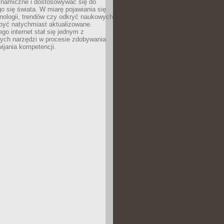
ynamiczne i dostosowywać się do
o się świata. W miarę pojawiania się
nologii, trendów czy odkryć naukowych
być natychmiast aktualizowane.
ego internet stał się jednym z
zych narzędzi w procesie zdobywania
wijania kompetencji.