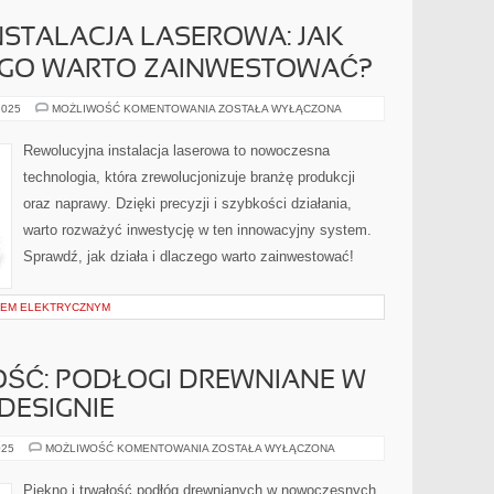
STALACJA LASEROWA: JAK
ZEGO WARTO ZAINWESTOWAĆ?
REWOLUCYJNA
2025
MOŻLIWOŚĆ KOMENTOWANIA
ZOSTAŁA WYŁĄCZONA
INSTALACJA
LASEROWA:
JAK
Rewolucyjna instalacja laserowa to nowoczesna
DZIAŁA
I
technologia, która zrewolucjonizuje branżę produkcji
DLACZEGO
WARTO
oraz naprawy. Dzięki precyzji i szybkości działania,
ZAINWESTOWAĆ?
warto rozważyć inwestycję w ten innowacyjny system.
Sprawdź, jak działa i dlaczego warto zainwestować!
DEM ELEKTRYCZNYM
OŚĆ: PODŁOGI DREWNIANE W
ESIGNIE
PIĘKNO
025
MOŻLIWOŚĆ KOMENTOWANIA
ZOSTAŁA WYŁĄCZONA
I
TRWAŁOŚĆ:
PODŁOGI
Piękno i trwałość podłóg drewnianych w nowoczesnych