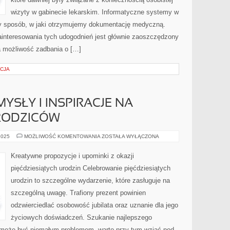
wizyty w gabinecie lekarskim. Informatyczne systemy w
ły sposób, w jaki otrzymujemy dokumentację medyczną.
interesowania tych udogodnień jest głównie zaoszczędzony
 możliwość zadbania o […]
CJA
YSŁY I INSPIRACJE NA
RODZICÓW
ORYGINALNE
2025
MOŻLIWOŚĆ KOMENTOWANIA
ZOSTAŁA WYŁĄCZONA
POMYSŁY
I
INSPIRACJE
Kreatywne propozycje i upominki z okazji
NA
UPOMINEK
pięćdziesiątych urodzin Celebrowanie pięćdziesiątych
DLA
RODZICÓW
urodzin to szczególne wydarzenie, które zasługuje na
szczególną uwagę. Trafiony prezent powinien
odzwierciedlać osobowość jubilata oraz uznanie dla jego
życiowych doświadczeń. Szukanie najlepszego
 może być niemałym problemem, warto przy tym wziąć pod