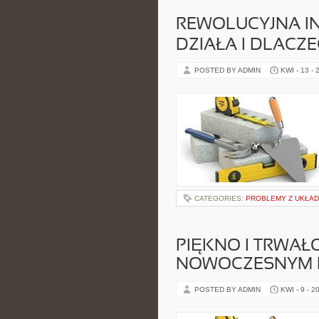
REWOLUCYJNA IN
DZIAŁA I DLAC
POSTED BY ADMIN
KWI - 13 - 
CATEGORIES:
PROBLEMY Z UKŁA
PIĘKNO I TRWAŁ
NOWOCZESNYM D
POSTED BY ADMIN
KWI - 9 - 2