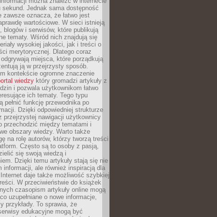
 informacji można znaleźć w internecie
ku sekund. Jednak sama dostępność
ie zawsze oznacza, że łatwo jest
aprawdę wartościowe. W sieci istnieją
, blogów i serwisów, które publikują
żne tematy. Wśród nich znajdują się
iały wysokiej jakości, jak i treści o
ości merytorycznej. Dlatego coraz
 odgrywają miejsca, które porządkują
zentują ją w przejrzysty sposób.
ym kontekście ogromne znaczenie
ortal wiedzy
który gromadzi artykuły z
dzin i pozwala użytkownikom łatwo
eresujące ich tematy. Tego typu
 pełnić funkcję przewodnika po
rmacji. Dzięki odpowiedniej strukturze
az przejrzystej nawigacji użytkownicy
 przechodzić między tematami i
we obszary wiedzy. Warto także
ę na rolę autorów, którzy tworzą treści
latform. Często są to osoby z pasją,
zielić się swoją wiedzą i
em. Dzięki temu artykuły stają się nie
 informacji, ale również inspiracją dla
 Internet daje także możliwość szybkiej
 treści. W przeciwieństwie do książek
nych czasopism artykuły online mogą
co uzupełniane o nowe informacje,
zy przykłady. To sprawia, że
 serwisy edukacyjne mogą być