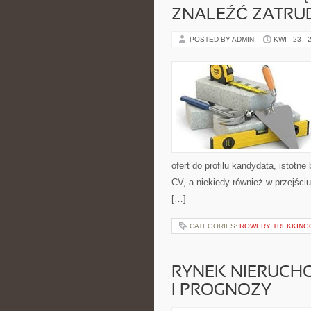
ZNALEŹĆ ZATRUD
POSTED BY ADMIN
KWI - 23 - 
ofert do profilu kandydata, istot
CV, a niekiedy również w przejści
[…]
CATEGORIES:
ROWERY TREKKING
RYNEK NIERUCH
I PROGNOZY