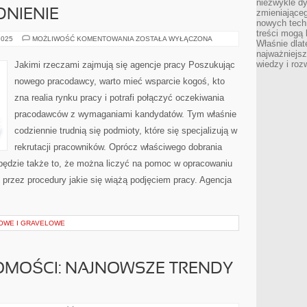
niezwykle d
NIENIE
zmieniająceg
nowych tech
treści mogą 
CZY
2025
MOŻLIWOŚĆ KOMENTOWANIA
ZOSTAŁA WYŁĄCZONA
Właśnie dlat
ZA
najważniejs
POMOCĄ
AGENCJI
wiedzy i roz
Jakimi rzeczami zajmują się agencje pracy Poszukując
PRACY
MOŻNA
nowego pracodawcy, warto mieć wsparcie kogoś, kto
ZNALEŹĆ
ZATRUDNIENIE
zna realia rynku pracy i potrafi połączyć oczekiwania
pracodawców z wymaganiami kandydatów. Tym właśnie
codziennie trudnią się podmioty, które się specjalizują w
rekrutacji pracowników. Oprócz właściwego dobrania
ne będzie także to, że można liczyć na pomoc w opracowaniu
u przez procedury jakie się wiążą podjęciem pracy. Agencja
OWE I GRAVELOWE
OMOŚCI: NAJNOWSZE TRENDY