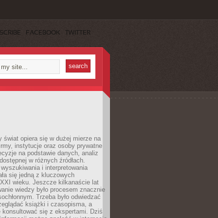
SCRIBE
FACEBOOK
TWITTER
świat opiera się w dużej mierze na
Firmy, instytucje oraz osoby prywatne
cyzje na podstawie danych, analiz
dostępnej w różnych źródłach.
wyszukiwania i interpretowania
tała się jedną z kluczowych
XXI wieku. Jeszcze kilkanaście lat
anie wiedzy było procesem znacznie
asochłonnym. Trzeba było odwiedzać
przeglądać książki i czasopisma, a
 konsultować się z ekspertami. Dziś