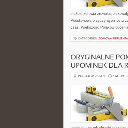
służbie zdrowia zrewolucjonizowa
Podstawową przyczyną wzrostu za
czas. Większość Polaków docenia
CATEGORIES:
DOMOWA FERMENTA
ORYGINALNE POM
UPOMINEK DLA 
POSTED BY ADMIN
KWI - 19 - 
upominku na tak okrągłą rocznicę