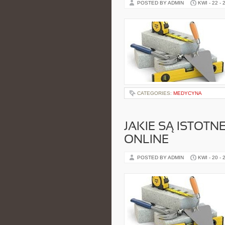
POSTED BY ADMIN
KWI - 22 - 
CATEGORIES:
MEDYCYNA
JAKIE SĄ ISTOTN
ONLINE
POSTED BY ADMIN
KWI - 20 - 