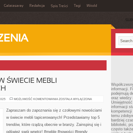
Galatasaray
Redakcja
Tagi
Witold
Spis Treści
SUB
ZENIA
W ŚWIECIE MEBLI
Współczesny 
CH
informacji. 
podejmują de
oraz wiedzy 
TOP
2025
MOŻLIWOŚĆ KOMENTOWANIA
ZOSTAŁA WYŁĄCZONA
Umiejętność 
5
NOWOŚCI
informacji s
W
Zapraszam do zapoznania się z czołowymi nowościami
kompetencji 
ŚWIECIE
MEBLI
temu zdobyw
w świecie mebli tapicerowanych! Przedstawiamy top 5
TAPICEROWANYCH
bardziej cz
trendów, które rządzą obecnie w branży. Zainspiruj się i
biblioteki, 
często także
odśwież swój wnętrz! #meble #nowości #trendy