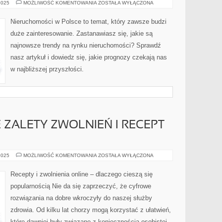
RYNEK
2025
MOŻLIWOŚĆ KOMENTOWANIA
ZOSTAŁA WYŁĄCZONA
NIERUCHOMOŚCI:
NAJNOWSZE
TRENDY
Nieruchomości w Polsce to temat, który zawsze budzi
I
PROGNOZY
duże zainteresowanie. Zastanawiasz się, jakie są
najnowsze trendy na rynku nieruchomości? Sprawdź
nasz artykuł i dowiedz się, jakie prognozy czekają nas
w najbliższej przyszłości.
E ZALETY ZWOLNIEŃ I RECEPT
JAKIE
2025
MOŻLIWOŚĆ KOMENTOWANIA
ZOSTAŁA WYŁĄCZONA
SĄ
ISTOTNE
ZALETY
Recepty i zwolnienia online – dlaczego cieszą się
ZWOLNIEŃ
I
popularnością Nie da się zaprzeczyć, że cyfrowe
RECEPT
ONLINE
rozwiązania na dobre wkroczyły do naszej służby
zdrowia. Od kilku lat chorzy mogą korzystać z ułatwień,
które dawniej były związane z koniecznością osobistej