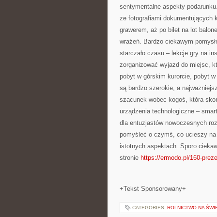
sentymentalne aspekty podarunku
ze fotografiami dokumentujących kl
grawerem, aż po bilet na lot bal
wrażeń. Bardzo ciekawym pomysłem
starczało czasu – lekcje gry na i
zorganizować wyjazd do miejsc, kt
pobyt w górskim kurorcie, pobyt w 
są bardzo szerokie, a najważniejsz
szacunek wobec kogoś, która skoń
urządzenia technologiczne – smar
dla entuzjastów nowoczesnych ro
pomyśleć o czymś, co ucieszy na 
istotnych aspektach. Sporo ciekaw
stronie
https://ermodo.pl/160-prez
+Tekst Sponsorowany+
CATEGORIES:
ROLNICTWO NA ŚWI