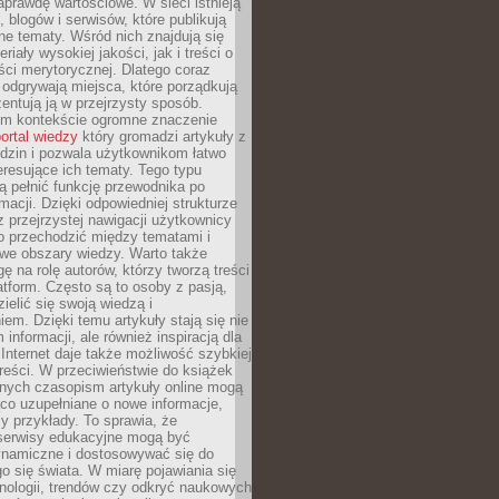
aprawdę wartościowe. W sieci istnieją
, blogów i serwisów, które publikują
żne tematy. Wśród nich znajdują się
iały wysokiej jakości, jak i treści o
ości merytorycznej. Dlatego coraz
 odgrywają miejsca, które porządkują
zentują ją w przejrzysty sposób.
ym kontekście ogromne znaczenie
ortal wiedzy
który gromadzi artykuły z
dzin i pozwala użytkownikom łatwo
eresujące ich tematy. Tego typu
 pełnić funkcję przewodnika po
rmacji. Dzięki odpowiedniej strukturze
az przejrzystej nawigacji użytkownicy
 przechodzić między tematami i
we obszary wiedzy. Warto także
ę na rolę autorów, którzy tworzą treści
latform. Często są to osoby z pasją,
zielić się swoją wiedzą i
em. Dzięki temu artykuły stają się nie
 informacji, ale również inspiracją dla
 Internet daje także możliwość szybkiej
 treści. W przeciwieństwie do książek
nych czasopism artykuły online mogą
co uzupełniane o nowe informacje,
zy przykłady. To sprawia, że
 serwisy edukacyjne mogą być
ynamiczne i dostosowywać się do
o się świata. W miarę pojawiania się
nologii, trendów czy odkryć naukowych