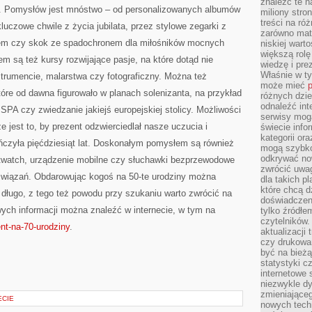
znaleźć te n
. Pomysłów jest mnóstwo – od personalizowanych albumów
miliony stron
treści na ró
uczowe chwile z życia jubilata, przez stylowe zegarki z
zarówno mater
onem czy skok ze spadochronem dla miłośników mocnych
niskiej wart
większą rolę
 są też kursy rozwijające pasje, na które dotąd nie
wiedzę i pre
Właśnie w t
nstrumencie, malarstwa czy fotograficzny. Można też
może mieć
p
óre od dawna figurowało w planach solenizanta, na przykład
różnych dzie
odnaleźć int
SPA czy zwiedzanie jakiejś europejskiej stolicy. Możliwości
serwisy mogą
e jest to, by prezent odzwierciedlał nasze uczucia i
świecie info
kategorii or
czyła pięćdziesiąt lat. Doskonałym pomysłem są również
mogą szybko
odkrywać no
twatch, urządzenie mobilne czy słuchawki bezprzewodowe
zwrócić uwag
związań. Obdarowując kogoś na 50-te urodziny można
dla takich p
które chcą d
długo, z tego też powodu przy szukaniu warto zwrócić na
doświadczeni
ych informacji można znaleźć w internecie, w tym na
tylko źródłem
czytelników.
ent-na-70-urodziny
.
aktualizacji
czy drukowa
być na bieżą
statystyki c
internetowe
niezwykle d
zmieniająceg
ECIE
nowych tech