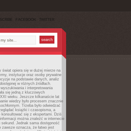
SCRIBE
FACEBOOK
TWITTER
świat opiera się w dużej mierze na
Firmy, instytucje oraz osoby prywatne
cyzje na podstawie danych, analiz
dostępnej w różnych źródłach.
wyszukiwania i interpretowania
tała się jedną z kluczowych
XXI wieku. Jeszcze kilkanaście lat
anie wiedzy było procesem znacznie
asochłonnym. Trzeba było odwiedzać
przeglądać książki i czasopisma, a
 konsultować się z ekspertami. Dziś
 informacji można znaleźć w internecie
ku sekund. Jednak sama dostępność
ie zawsze oznacza, że łatwo jest