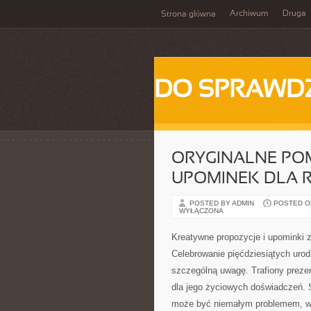
Archiwum
Druga
Strona główna
DO SPRAWD
ORYGINALNE POM
UPOMINEK DLA 
POSTED BY ADMIN
POSTED ON
WYŁĄCZONA
Kreatywne propozycje i upominki z
Celebrowanie pięćdziesiątych urod
szczególną uwagę. Trafiony prezen
dla jego życiowych doświadczeń. 
może być niemałym problemem, wa