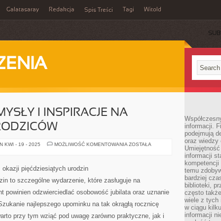
Galatasaray
Redakcja
Tagi
Witold
Spis Treści
SUB
ZENIA
YSŁY I INSPIRACJE NA
Współczesny 
RODZICÓW
informacji. 
podejmują de
oraz wiedzy 
ORYGINALNE
 KWI - 19 - 2025
MOŻLIWOŚĆ KOMENTOWANIA
ZOSTAŁA
Umiejętność 
POMYSŁY
I
informacji s
INSPIRACJE
kompetencji 
NA
 okazji pięćdziesiątych urodzin
temu zdobyw
UPOMINEK
DLA
bardziej cz
zin to szczególne wydarzenie, które zasługuje na
RODZICÓW
biblioteki, 
t powinien odzwierciedlać osobowość jubilata oraz uznanie
często także
wiele z tych
Szukanie najlepszego upominku na tak okrągłą rocznicę
w ciągu kil
informacji n
rto przy tym wziąć pod uwagę zarówno praktyczne, jak i