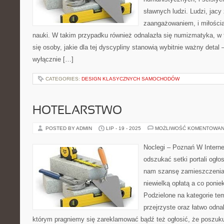
sławnych ludzi. Ludzi, jacy
zaangażowaniem, i miłości
nauki. W takim przypadku również odnalazła się numizmatyka, w te
się osoby, jakie dla tej dyscypliny stanowią wybitnie ważny detal 
wyłącznie […]
CATEGORIES:
DESIGN KLASYCZNYCH SAMOCHODÓW
HOTELARSTWO
POSTED BY ADMIN
LIP - 19 - 2025
MOŻLIWOŚĆ KOMENTOWAN
Noclegi – Poznań W Interne
odszukać setki portali ogł
nam szansę zamieszczenia
niewielką opłatą a co poniek
Podzielone na kategorie te
przejrzyste oraz łatwo odna
którym pragniemy się zareklamować bądź też ogłosić, że poszuk