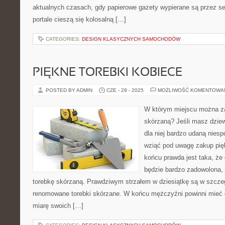
aktualnych czasach, gdy papierowe gazety wypierane są przez ser
portale cieszą się kolosalną […]
CATEGORIES:
DESIGN KLASYCZNYCH SAMOCHODÓW
PIĘKNE TOREBKI KOBIECE
POSTED BY ADMIN
CZE - 29 - 2025
MOŻLIWOŚĆ KOMENTOWA
W którym miejscu można za
skórzaną? Jeśli masz dzie
dla niej bardzo udaną nies
wziąć pod uwagę zakup pięk
końcu prawda jest taka, że
będzie bardzo zadowolona, j
torebkę skórzaną. Prawdziwym strzałem w dziesiątkę są w szczeg
renomowane torebki skórzane. W końcu mężczyźni powinni mieć g
miarę swoich […]