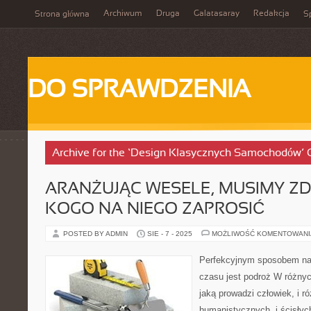
Archiwum
Druga
Galatasaray
Redakcja
Strona główna
Sp
DO SPRAWDZENIA
Archive for the ‘Design Klasycznych Samochodów’ 
ARANŻUJĄC WESELE, MUSIMY Z
KOGO NA NIEGO ZAPROSIĆ
POSTED BY ADMIN
SIE - 7 - 2025
MOŻLIWOŚĆ KOMENTOWAN
Perfekcyjnym sposobem na
czasu jest podroż W różny
jaką prowadzi człowiek, i r
humanistycznych, i ścisłych