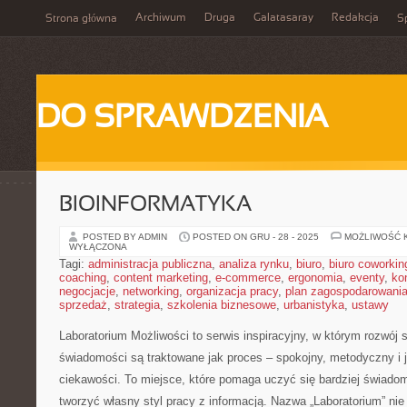
Archiwum
Druga
Galatasaray
Redakcja
Strona główna
Sp
DO SPRAWDZENIA
BIOINFORMATYKA
POSTED BY ADMIN
POSTED ON GRU - 28 - 2025
MOŻLIWOŚĆ 
WYŁĄCZONA
Tagi:
administracja publiczna
,
analiza rynku
,
biuro
,
biuro coworkin
coaching
,
content marketing
,
e-commerce
,
ergonomia
,
eventy
,
ko
negocjacje
,
networking
,
organizacja pracy
,
plan zagospodarowani
sprzedaż
,
strategia
,
szkolenia biznesowe
,
urbanistyka
,
ustawy
Laboratorium Możliwości to serwis inspiracyjny, w którym rozwój 
świadomości są traktowane jak proces – spokojny, metodyczny i 
ciekawości. To miejsce, które pomaga uczyć się bardziej świadom
tworzyć własny styl pracy z informacją. Nazwa „Laboratorium” nie