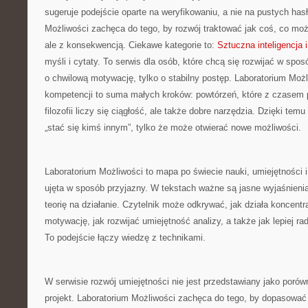
sugeruje podejście oparte na weryfikowaniu, a nie na pustych has
Możliwości zachęca do tego, by rozwój traktować jak coś, co moż
ale z konsekwencją. Ciekawe kategorie to:
Sztuczna inteligencja
myśli i cytaty. To serwis dla osób, które chcą się rozwijać w spos
o chwilową motywację, tylko o stabilny postęp. Laboratorium Możl
kompetencji to suma małych kroków: powtórzeń, które z czasem p
filozofii liczy się ciągłość, ale także dobre narzędzia. Dzięki temu
„stać się kimś innym”, tylko że może otwierać nowe możliwości.
Laboratorium Możliwości to mapa po świecie nauki, umiejętności i
ujęta w sposób przyjazny. W tekstach ważne są jasne wyjaśnieni
teorię na działanie. Czytelnik może odkrywać, jak działa koncentr
motywację, jak rozwijać umiejętność analizy, a także jak lepiej r
To podejście łączy wiedzę z technikami.
W serwisie rozwój umiejętności nie jest przedstawiany jako porów
projekt. Laboratorium Możliwości zachęca do tego, by dopasować