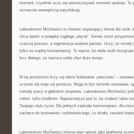
moment, czytelnik uczy się wykorzystywać moment spokoju. To po
wzmacnia wewnętrzną satysfakcję.
Laboratorium Możliwości to również wspierający klimat dla osób, kt
chcą wpaść w pułapkę ciągłego „więcej”. Serwis może przypomin
częścią procesu, a regeneracja wspiera pamięć. Uczy, że rozwój 
tylko na mądrej konsekwencji. To ważne, bo wiele osób rezygnuje n
lecz dlatego, że narzuca sobie zbyt duże tempo.
W tej przestrzeni liczy się także budowanie „warsztatu” – zestawu
uczenie się staje się prostsze. Mogą to być techniki notowania, 
metody pracy w głębokim skupieniu. Laboratorium Możliwości pok
celem, tylko środkiem. Najważniejsze jest to, by znaleźć takie ro
Twojego stylu życia. Dla jednych zadziała harmonogram, dla inny
zachęca do testowania i wybierania tego, co działa, zamiast kop
Laboratorium Możliwości można więc opisać jako platformę uczen