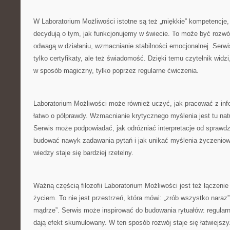
W Laboratorium Możliwości istotne są też „miękkie” kompetencje, c
decydują o tym, jak funkcjonujemy w świecie. To może być rozwó
odwagą w działaniu, wzmacnianie stabilności emocjonalnej. Serwis
tylko certyfikaty, ale też świadomość. Dzięki temu czytelnik widz
w sposób magiczny, tylko poprzez regularne ćwiczenia.
Laboratorium Możliwości może również uczyć, jak pracować z inf
łatwo o półprawdy. Wzmacnianie krytycznego myślenia jest tu na
Serwis może podpowiadać, jak odróżniać interpretacje od sprawdza
budować nawyk zadawania pytań i jak unikać myślenia życzeniow
wiedzy staje się bardziej rzetelny.
Ważną częścią filozofii Laboratorium Możliwości jest też łączeni
życiem. To nie jest przestrzeń, która mówi: „zrób wszystko naraz”,
mądrze”. Serwis może inspirować do budowania rytuałów: regularn
dają efekt skumulowany. W ten sposób rozwój staje się łatwiejsz