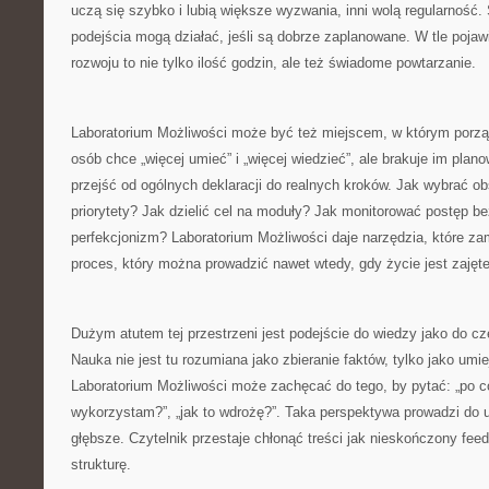
uczą się szybko i lubią większe wyzwania, inni wolą regularność.
podejścia mogą działać, jeśli są dobrze zaplanowane. W tle pojaw
rozwoju to nie tylko ilość godzin, ale też świadome powtarzanie.
Laboratorium Możliwości może być też miejscem, w którym porząd
osób chce „więcej umieć” i „więcej wiedzieć”, ale brakuje im pla
przejść od ogólnych deklaracji do realnych kroków. Jak wybrać o
priorytety? Jak dzielić cel na moduły? Jak monitorować postęp b
perfekcjonizm? Laboratorium Możliwości daje narzędzia, które za
proces, który można prowadzić nawet wtedy, gdy życie jest zajęte
Dużym atutem tej przestrzeni jest podejście do wiedzy jako do c
Nauka nie jest tu rozumiana jako zbieranie faktów, tylko jako umi
Laboratorium Możliwości może zachęcać do tego, by pytać: „po co 
wykorzystam?”, „jak to wdrożę?”. Taka perspektywa prowadzi do uc
głębsze. Czytelnik przestaje chłonąć treści jak nieskończony fe
strukturę.